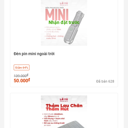
Nhận đặt trước
Đèn pin mini ngoài trời
Giảm 64%
₫
139.000
₫
50.000
Đã bán 628