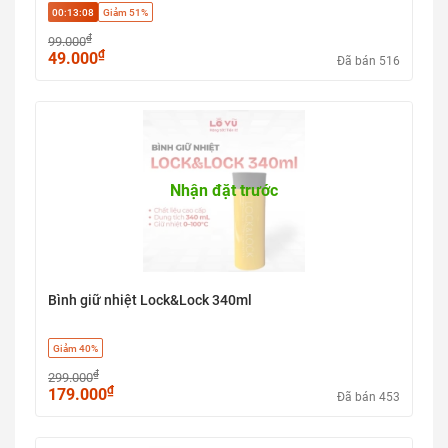
00:13:07
Giảm 51%
₫
99.000
₫
49.000
Đã bán 516
Nhận đặt trước
Bình giữ nhiệt Lock&Lock 340ml
Giảm 40%
₫
299.000
₫
179.000
Đã bán 453