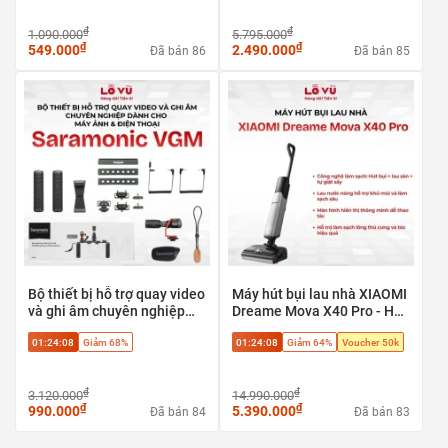
₫
₫
1.090.000
5.795.000
₫
₫
549.000
2.490.000
Đã bán 86
Đã bán 85
Bộ thiết bị hỗ trợ quay video
Máy hút bụi lau nhà XIAOMI
và ghi âm chuyên nghiệp
Dreame Mova X40 Pro - Hút
Saramonic VGM dành cho
bụi + lau sàn + tự giặt sấy,
01:24:07
Giảm 68%
01:24:07
Giảm 64%
Voucher 50k
máy ảnh & điện thoại
Phù hợp sàn gạch, sàn gỗ,
sàn đá
₫
₫
3.120.000
14.990.000
₫
₫
990.000
5.390.000
Đã bán 84
Đã bán 83