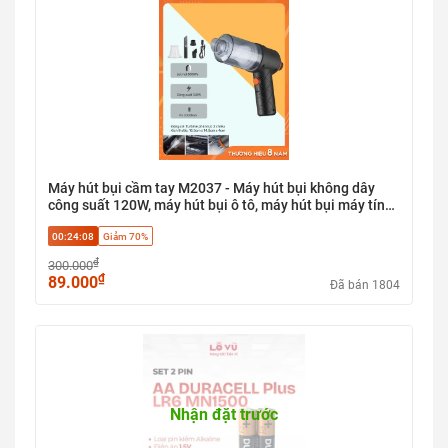
Máy hút bụi cầm tay M2037 - Máy hút bụi không dây
công suất 120W, máy hút bụi ô tô, máy hút bụi máy tính,
lõi lọc HEPA, 3 đầu thay thế, lực hút 6000pa
00:24:07
Giảm 70%
₫
300.000
₫
89.000
Đã bán 1804
Nhận đặt trước