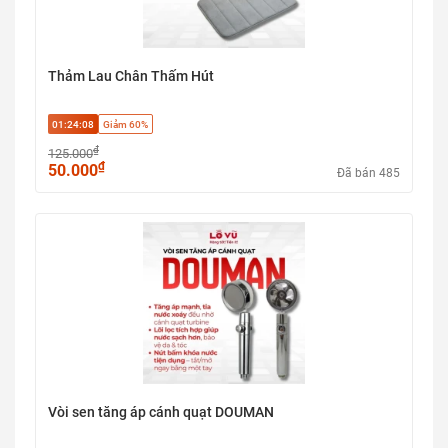
Thảm Lau Chân Thấm Hút
01:24:07
Giảm 60%
₫
125.000
₫
50.000
Đã bán 485
Vòi sen tăng áp cánh quạt DOUMAN