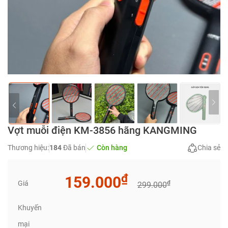
Vợt muỗi điện KM-3856 hãng KANGMING
Thương hiệu:
184
Đã bán
Còn hàng
Chia sẻ
₫
159.000
Giá
₫
299.000
Khuyến
mại