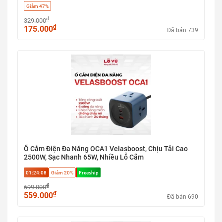
Giảm 47%
₫
329.000
₫
175.000
Đã bán 739
Ổ Cắm Điện Đa Năng OCA1 Velasboost, Chịu Tải Cao
2500W, Sạc Nhanh 65W, Nhiều Lỗ Cắm
01:24:07
Giảm 20%
Freeship
₫
699.000
₫
559.000
Đã bán 690