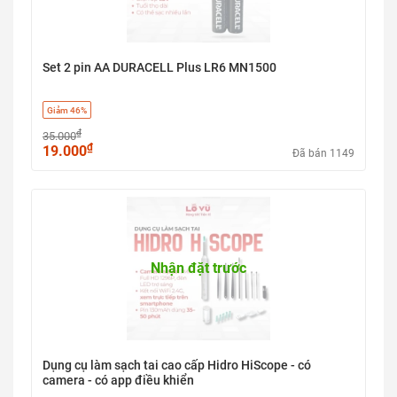
Set 2 pin AA DURACELL Plus LR6 MN1500
Giảm 46%
₫
35.000
₫
19.000
Đã bán 1149
Nhận đặt trước
Dụng cụ làm sạch tai cao cấp Hidro HiScope - có
camera - có app điều khiển