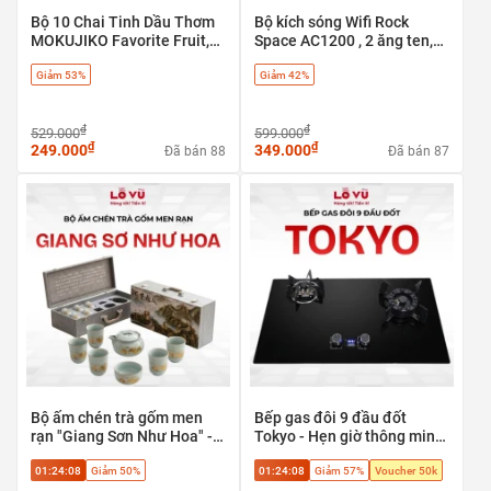
Bộ 10 Chai Tinh Dầu Thơm
Bộ kích sóng Wifi Rock
MOKUJIKO Favorite Fruit,
Space AC1200 , 2 ăng ten,
hương trái cây tự nhiên, khử
băng tần kép 5G & 2.4G - có
Giảm 53%
Giảm 42%
mùi
cổng LAN
₫
₫
529.000
599.000
₫
₫
249.000
349.000
Đã bán 88
Đã bán 87
Bộ ấm chén trà gốm men
Bếp gas đôi 9 đầu đốt
rạn "Giang Sơn Như Hoa" -
Tokyo - Hẹn giờ thông minh,
Tuyệt tác trà cụ phong thủy
tự ngắt an toàn
01:24:07
Giảm 50%
01:24:07
Giảm 57%
Voucher 50k
cao cấp