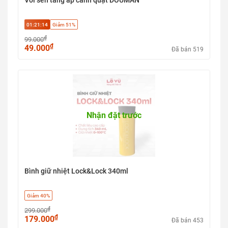
Vòi sen tăng áp cánh quạt DOUMAN
01:21:13
Giảm 51%
₫
99.000
₫
49.000
Đã bán 519
Nhận đặt trước
Bình giữ nhiệt Lock&Lock 340ml
Giảm 40%
₫
299.000
₫
179.000
Đã bán 453