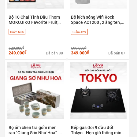
Bộ 10 Chai Tinh Dầu Thơm
Bộ kích sóng Wifi Rock
MOKUJIKO Favorite Fruit,
Space AC1200 , 2 ăng ten,
hương trái cây tự nhiên, khử
băng tần kép 5G & 2.4G - có
Giảm 53%
Giảm 42%
mùi
cổng LAN
₫
₫
529.000
599.000
₫
₫
249.000
349.000
Đã bán 88
Đã bán 87
Bộ ấm chén trà gốm men
Bếp gas đôi 9 đầu đốt
rạn "Giang Sơn Như Hoa" -
Tokyo - Hẹn giờ thông minh,