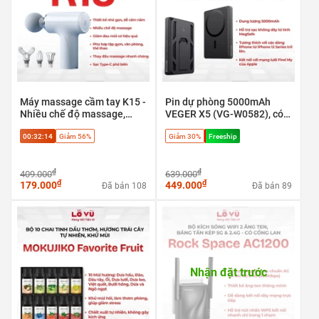
Máy massage cầm tay K15 -
Pin dự phòng 5000mAh
Nhiều chế độ massage,
VEGER X5 (VG-W0582), có
Giảm đau mỏi cơ hiệu quả
định vị Apple find my, sạc
00:32:13
Giảm 56%
Giảm 30%
Freeship
nhanh 20w & Magsafe
₫
₫
409.000
639.000
₫
₫
179.000
449.000
Đã bán 108
Đã bán 89
Nhận đặt trước