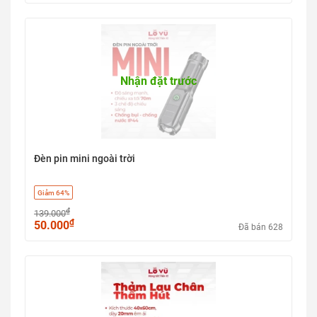
Nhận đặt trước
Đèn pin mini ngoài trời
Giảm 64%
₫
139.000
₫
50.000
Đã bán 628