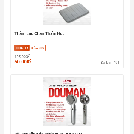
Thảm Lau Chân Thấm Hút
00:32:13
Giảm 60%
₫
125.000
₫
50.000
Đã bán 491