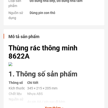
Loại sản
Đồ dùng nhà bếp, Đồ dùng nhà tắm
phẩm
Nguồn sử
Dùng pin con thỏ
dụng
Mô tả sản phẩm
Thùng rác thông minh
8622A
1. Thông số sản phẩm
Thông số
Chi tiết
Kích thước
345 × 215 × 205 mm
Chất liệu
Nhựa ABS
Nguồn sử
4× pin AA / pin sạc đi kèm
dụng