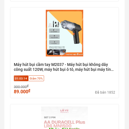
Máy hút bụi cầm tay M2037 - Máy hút bụi không dây
công suất 120W, máy hút bụi ô tô, máy hút bụi máy tính,
lõi lọc HEPA, 3 đầu thay thế, lực hút 6000pa
01:03:13
Giảm 70%
₫
300.000
₫
89.000
Đã bán 1852