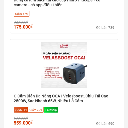
Dụng cụ làm sạch tai cao cấp Hidro HiScope - có
camera - có app điều khiển
Giảm 47%
₫
329.000
₫
175.000
Đã bán 739
Ổ Cắm Điện Đa Năng OCA1 Velasboost, Chịu Tải Cao
2500W, Sạc Nhanh 65W, Nhiều Lỗ Cắm
00:32:13
Giảm 20%
Freeship
₫
699.000
₫
559.000
Đã bán 690