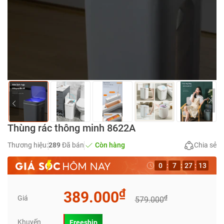
Thùng rác thông minh 8622A
Thương hiệu:
289
Đã bán
Còn hàng
Chia sẻ
0
:
7
:
27
:
12
₫
389.000
Giá
₫
579.000
Khuyến
Freeship