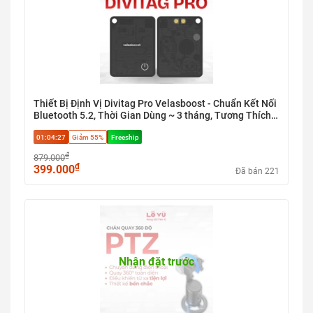
Thiết Bị Định Vị Divitag Pro Velasboost - Chuẩn Kết Nối
Bluetooth 5.2, Thời Gian Dùng ~ 3 tháng, Tương Thích
Apple Find My Và Google Find Hub
01:04:27
Giảm 55%
Freeship
₫
879.000
₫
399.000
Đã bán 221
Nhận đặt trước