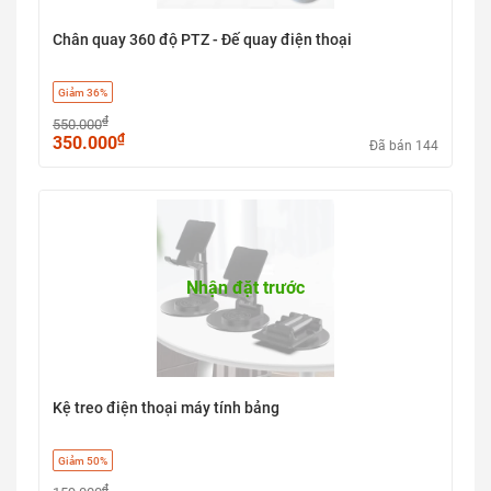
Chân quay 360 độ PTZ - Đế quay điện thoại
Giảm 36%
₫
550.000
₫
350.000
Đã bán 144
Nhận đặt trước
Kệ treo điện thoại máy tính bảng
Giảm 50%
₫