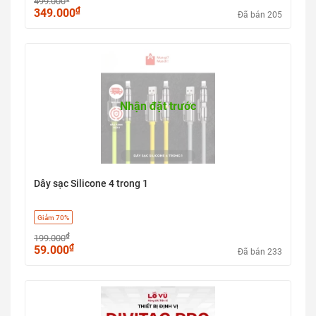
499.000
₫
349.000
Đã bán 205
Nhận đặt trước
Dây sạc Silicone 4 trong 1
Giảm 70%
₫
199.000
₫
59.000
Đã bán 233