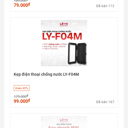
159.000
₫
79.000
Đã bán 113
Kẹp điện thoại chống nước LY-F04M
Giảm 45%
₫
179.000
₫
99.000
Đã bán 167