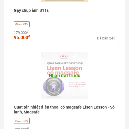
Gậy chụp ảnh B11s
Giảm 47%
₫
179.000
₫
95.000
Đã bán 241
Nhận đặt trước
Quạt tản nhiệt điện thoại có magsafe Lisen Lesson - Sò
lạnh, Magsafe
Giảm 30%
₫