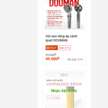
Vòi sen tăng áp cánh
quạt DOUMAN
00:14:20
Giảm 51%
₫
99.000
₫
49.000
Đã bán 519
Nhận đặt trước