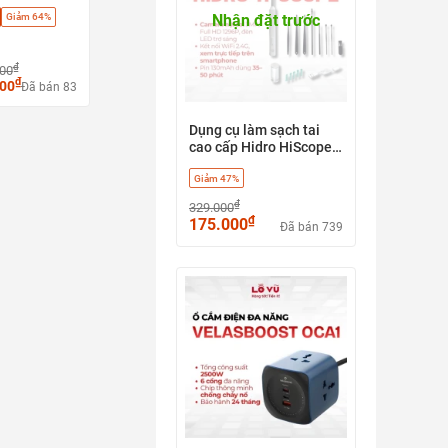
0 Pro - Hút
Nhận đặt trước
Giảm 64%
u sàn + tự
y, Phù hợp
h, sàn gỗ,
₫
000
₫
000
Đã bán 83
Dụng cụ làm sạch tai
cao cấp Hidro HiScope -
có camera - có app điều
Giảm 47%
khiển
₫
329.000
₫
175.000
Đã bán 739