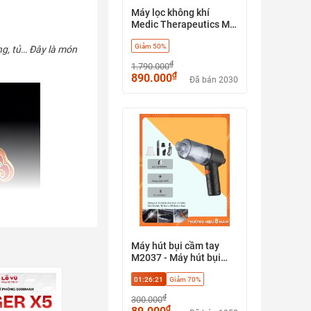
Máy lọc không khí
Medic Therapeutics MT-
001
Giảm 50%
ơng, tủ… Đây là món
₫
1.790.000
₫
890.000
Đã bán 2030
Máy hút bụi cầm tay
M2037 - Máy hút bụi
không dây công suất
01:26:20
Giảm 70%
120W, máy hút bụi ô tô,
máy hút bụi máy tính, lõi
₫
300.000
lọc HEPA, 3 đầu thay
₫