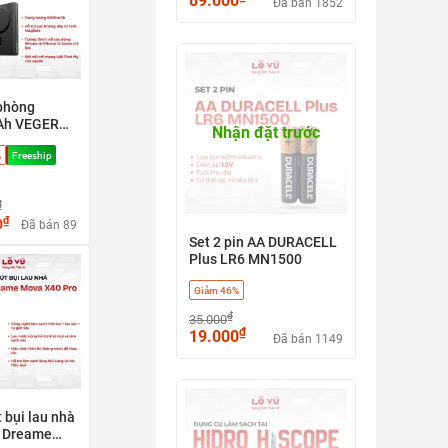
89.000
Đã bán 1852
thế, lực hút 6000pa
phòng
Ah VEGER
Nhận đặt trước
W0582), có
%
Freeship
Apple find
 nhanh 20w
afe
₫
₫
0
Đã bán 89
Set 2 pin AA DURACELL
Plus LR6 MN1500
Giảm 46%
₫
35.000
₫
19.000
Đã bán 1149
 bụi lau nhà
 Dreame