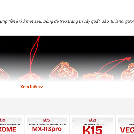
ng tiền lì xì ở mặt sau. Dùng để treo trang trí cây quất, đào, tủ lạnh, gư
Xem thêm