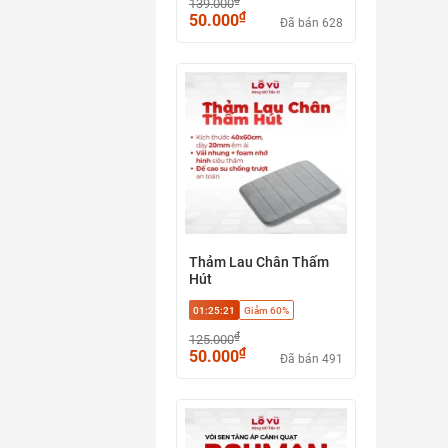
139.000
₫
50.000
Đã bán 628
Thảm Lau Chân Thấm
Hút
01:25:20
Giảm 60%
₫
125.000
₫
50.000
Đã bán 491