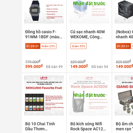
Nhận đặt trước
Đồng hồ casio F-
Củ sạc nhanh 40W
(Nobox) 
91WM-1BDF (màu
WEKOME, Công
nhanh 4
bạc) - Huyền thoại
Nghệ Gan
WEKOME 
01:25:20
Giảm 23%
Giảm 55%
01:25:20
cổ điển, phong cách
2 cổng T
Retro
+ 20w, C
GaN. Hỗ 
₫
₫
₫
779.000
329.000
PPS
329.000
₫
₫
₫
599.000
149.000
149.000
Đã bán 99
Đã bán 94
Nhận đặt trước
Bộ 10 Chai Tinh
Bộ kích sóng Wifi
Bộ ấm ch
Dầu Thơm
Rock Space AC1200
men rạn 