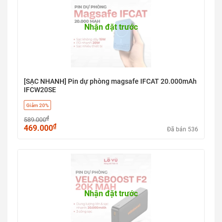
Nhận đặt trước
[SẠC NHANH] Pin dự phòng magsafe IFCAT 20.000mAh
IFCW20SE
Giảm 20%
₫
589.000
₫
469.000
Đã bán 536
Nhận đặt trước