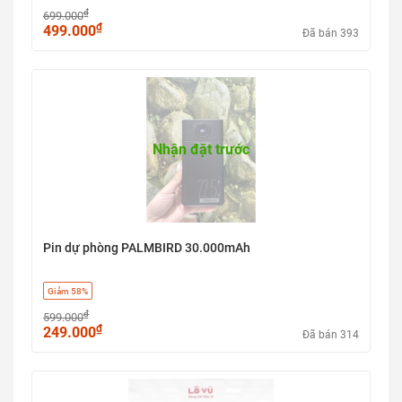
₫
699.000
₫
499.000
Đã bán 393
Nhận đặt trước
Pin dự phòng PALMBIRD 30.000mAh
Giảm 58%
₫
599.000
₫
249.000
Đã bán 314