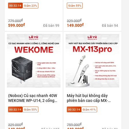
thoại cổ điển, phong cách
00:32:13
Giảm 23%
Giảm 55%
Retro
₫
₫
779.000
329.000
₫
₫
599.000
149.000
Đã bán 99
Đã bán 94
(Nobox) Củ sạc nhanh 40W
Máy hút bụi không dây
WEKOME WP-U14, 2 cổng
phiên bản cao cấp MX-
Type-C 20w + 20w, Công
113pro - Hút bụi với công
00:32:13
Giảm 55%
00:32:13
Giảm 41%
nghệ GaN. Hỗ trợ chuẩn
suất 120W, Làm sạch sofa,
PPS
bàn phím, ô tô, khe nhỏ
₫
₫
329.000
759.000
₫
₫