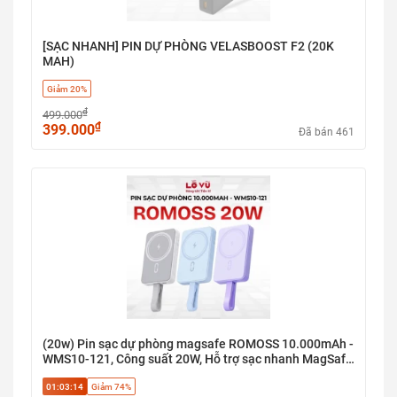
[SẠC NHANH] PIN DỰ PHÒNG VELASBOOST F2 (20K
MAH)
Giảm 20%
₫
499.000
₫
399.000
Đã bán 461
(20w) Pin sạc dự phòng magsafe ROMOSS 10.000mAh -
WMS10-121, Công suất 20W, Hỗ trợ sạc nhanh MagSafe
15W, Tương thích với cả thiết bị iPhone và Android
01:03:13
Giảm 74%