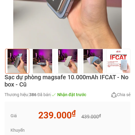
Sạc dự phòng magsafe 10.000mAh IFCAT - No
box - Cũ
Thương hiệu:
386
Đã bán
Nhận đặt trước
Chia sẻ
₫
239.000
Giá
₫
439.000
Khuyến