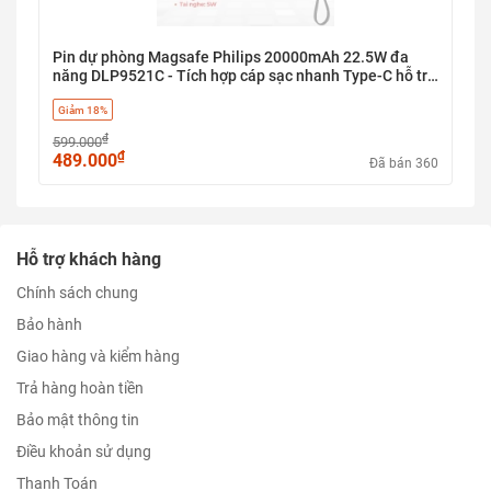
Pin dự phòng Magsafe Philips 20000mAh 22.5W đa
năng DLP9521C - Tích hợp cáp sạc nhanh Type-C hỗ trợ
sạc không dây 3 trong 1 cho điện thoại, đồng hồ, tai
Giảm 18%
nghe tiện lợi tinh gọn
₫
599.000
₫
489.000
Đã bán 360
Hỗ trợ khách hàng
Chính sách chung
Bảo hành
Giao hàng và kiểm hàng
Trả hàng hoàn tiền
Bảo mật thông tin
Điều khoản sử dụng
Thanh Toán