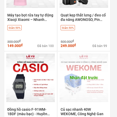
Máy tạo bọt rửa tay tự động
Quạt kẹp thắt lưng / đeo cổ
Xiaoji Xiaomi – Nhanh
đa năng AWONOSO, Pin
chóng, tiện lợi & diệt khuẩn
10000mAh - Siêu mạnh mẽ
Giảm 50%
Giảm 50%
99.9%
10.000 RPM, làm mát suốt
cả ngày
₫
₫
300.000
500.000
₫
₫
149.000
249.000
Đã bán 100
Đã bán 99
Nhận đặt trước
Đồng hồ casio F-91WM-
Củ sạc nhanh 40W
1BDF (màu bạc) - Huyền
WEKOME, Công Nghệ Gan