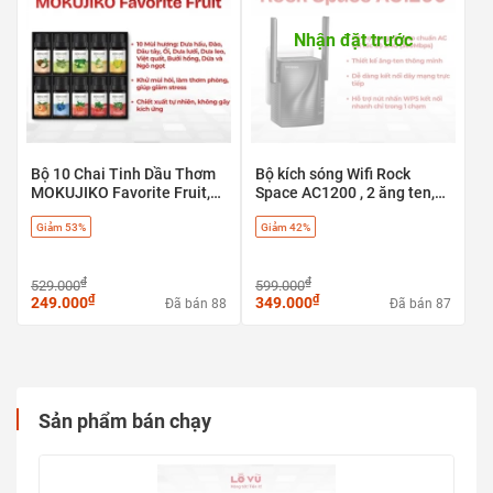
Nhận đặt trước
Bộ 10 Chai Tinh Dầu Thơm
Bộ kích sóng Wifi Rock
MOKUJIKO Favorite Fruit,
Space AC1200 , 2 ăng ten,
hương trái cây tự nhiên, khử
băng tần kép 5G & 2.4G - có
Giảm 53%
Giảm 42%
mùi
cổng LAN
₫
₫
529.000
599.000
₫
₫
249.000
349.000
Đã bán 88
Đã bán 87
Sản phẩm bán chạy