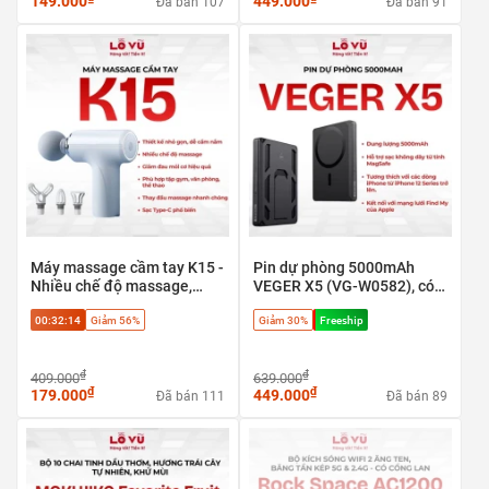
149.000
449.000
Đã bán 107
Đã bán 91
Máy massage cầm tay K15 -
Pin dự phòng 5000mAh
Nhiều chế độ massage,
VEGER X5 (VG-W0582), có
Giảm đau mỏi cơ hiệu quả
định vị Apple find my, sạc
00:32:13
Giảm 56%
Giảm 30%
Freeship
nhanh 20w & Magsafe
₫
₫
409.000
639.000
₫
₫
179.000
449.000
Đã bán 111
Đã bán 89