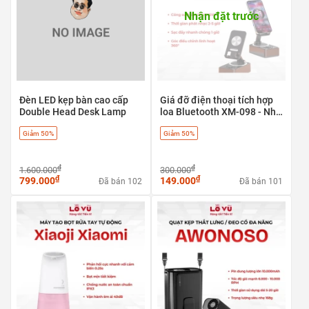
Nhận đặt trước
Đèn LED kẹp bàn cao cấp
Giá đỡ điện thoại tích hợp
Double Head Desk Lamp
loa Bluetooth XM-098 - Nhỏ
gọn, linh hoạt và tiện lợi
Giảm 50%
Giảm 50%
₫
₫
1.600.000
300.000
₫
₫
799.000
149.000
Đã bán 102
Đã bán 101