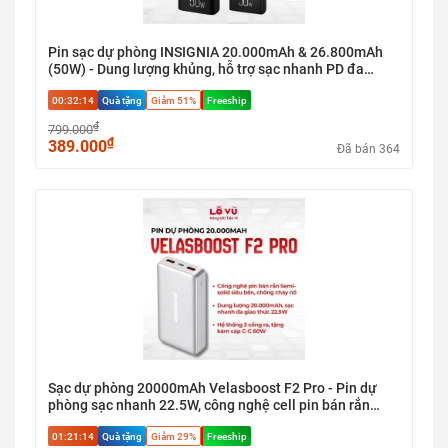
Pin sạc dự phòng INSIGNIA 20.000mAh & 26.800mAh
(50W) - Dung lượng khủng, hỗ trợ sạc nhanh PD đa
cổng, giải pháp năng lượng tối ưu cho chuyến đi dài
00:32:13
Quà tặng
Giảm 51%
Freeship
₫
799.000
₫
389.000
Đã bán 364
Sạc dự phòng 20000mAh Velasboost F2 Pro - Pin dự
phòng sạc nhanh 22.5W, công nghệ cell pin bán rắn
Semi-solid an toàn
01:21:13
Quà tặng
Giảm 29%
Freeship