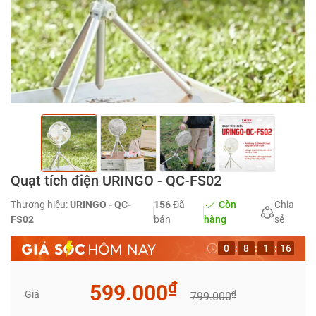
Quạt tích điện URINGO - QC-FS02
Thương hiệu:
URINGO - QC-
156
Đã
Còn
Chia
FS02
bán
hàng
sẻ
0
:
8
:
1
:
16
₫
599.000
Giá
₫
799.000