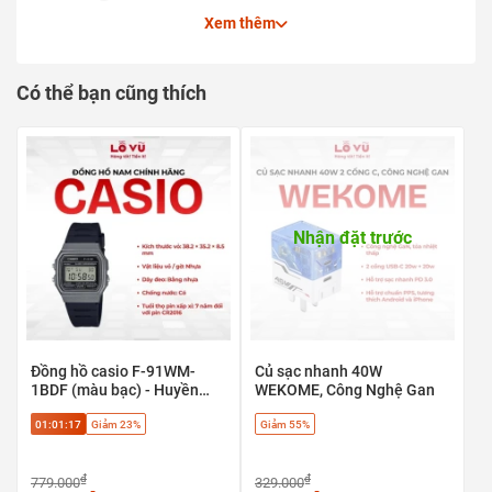
Khủng 10.000mAh - Quạt
Xem thêm
Cắm Trại Tripod Tích Hợp
Đèn LED Hiệu Ứng Ánh Sáng
Có thể bạn cũng thích
Nghệ Thuật Khay Tinh Dầu
Chống Muỗi Khẩn Cấp
Nhận đặt trước
Đồng hồ casio F-91WM-
Củ sạc nhanh 40W
1BDF (màu bạc) - Huyền
WEKOME, Công Nghệ Gan
thoại cổ điển, phong cách
01:01:17
Giảm 23%
Giảm 55%
Retro
₫
₫
779.000
329.000