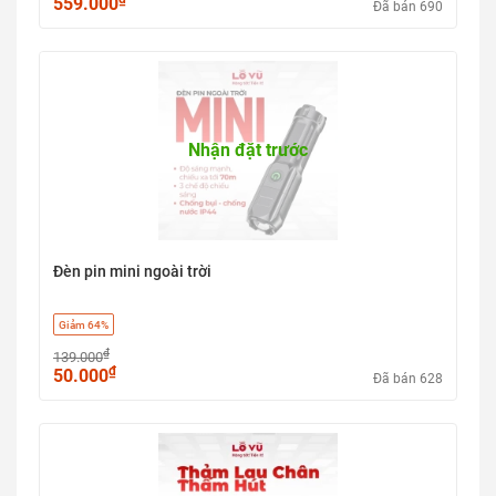
559.000
Đã bán 690
Nhận đặt trước
Đèn pin mini ngoài trời
Giảm 64%
₫
139.000
₫
50.000
Đã bán 628