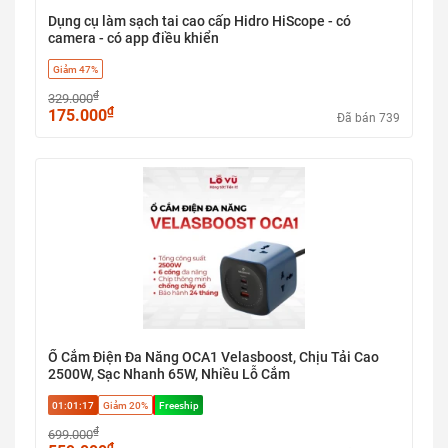
Dụng cụ làm sạch tai cao cấp Hidro HiScope - có
camera - có app điều khiển
Giảm 47%
₫
329.000
₫
175.000
Đã bán 739
Ổ Cắm Điện Đa Năng OCA1 Velasboost, Chịu Tải Cao
2500W, Sạc Nhanh 65W, Nhiều Lỗ Cắm
01:01:17
Giảm 20%
Freeship
₫
699.000
₫