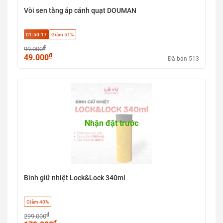
Vòi sen tăng áp cánh quạt DOUMAN
01:50:17
Giảm 51%
₫
99.000
₫
49.000
Đã bán 513
Nhận đặt trước
Bình giữ nhiệt Lock&Lock 340ml
Giảm 40%
₫
299.000
₫