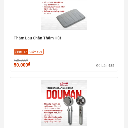
Thảm Lau Chân Thấm Hút
01:01:17
Giảm 60%
₫
125.000
₫
50.000
Đã bán 485