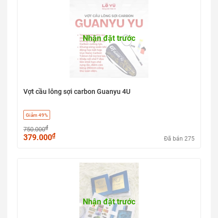
Nhận đặt trước
Vợt cầu lông sợi carbon Guanyu 4U
Giảm 49%
₫
750.000
₫
379.000
Đã bán 275
Nhận đặt trước