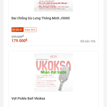
Đai Chống Gù Lưng Thông Minh J5000
01:08:46
Giảm 40%
₫
299.000
₫
179.000
Đã bán 356
Nhận đặt trước
Vợt Pickle Ball Vkoksa