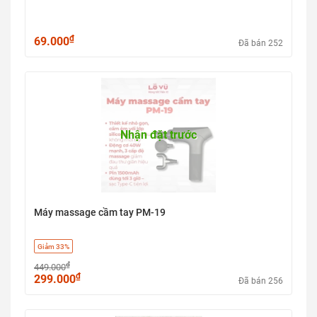
₫
69.000
Đã bán 252
Nhận đặt trước
Máy massage cầm tay PM-19
Giảm 33%
₫
449.000
₫
299.000
Đã bán 256