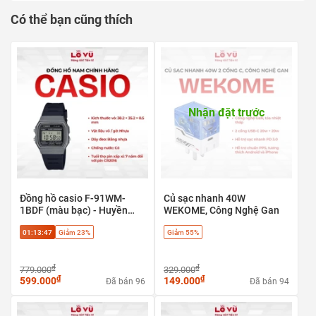
Có thể bạn cũng thích
Nhận đặt trước
Quạt Đeo Cổ Mini WEKOM
E
Đồng hồ casio F-91WM-
Củ sạc nhanh 40W
1BDF (màu bạc) - Huyền
WEKOME, Công Nghệ Gan
WT-F26 Pin 1600mAh - Quạt
thoại cổ điển, phong cách
01:13:46
Giảm 23%
Giảm 55%
Retro
Đeo Cổ Rảnh Tay 5 Cấp Độ
₫
₫
Gió Chạy Êm Vỏ Nhựa ABS
779.000
329.000
₫
₫
599.000
149.000
Đã bán 96
Đã bán 94
Hợp Kim Nhôm Đi Học Đi