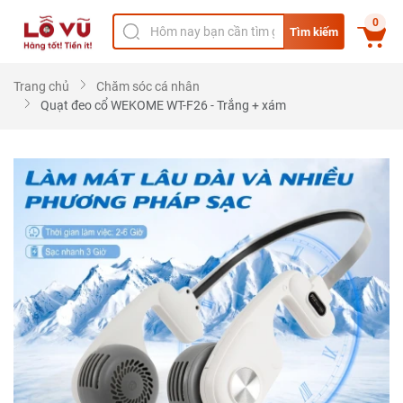
0
Tìm kiếm
Trang chủ
Chăm sóc cá nhân
Quạt đeo cổ WEKOME WT-F26 - Trắng + xám