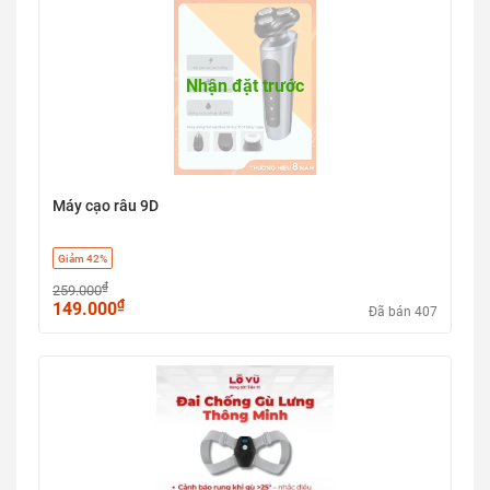
#LỗVũ1 #vuabanlo #levu01 #QuatDeoCổWekome
#WekomeWTF26 #QuatMiniDeoCổ #QuatRanhTay
#PhuKienMuaHe #QuatDeoCổMini #WekomeChinhHang
Nhận đặt trước
#Quat5CapDoGio
Máy cạo râu 9D
Giảm 42%
₫
259.000
₫
149.000
Đã bán 407