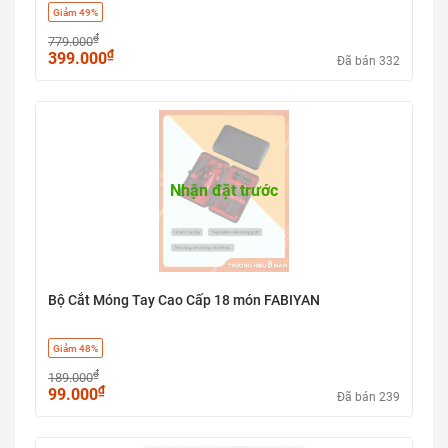
Giảm 49%
₫
779.000
₫
399.000
Đã bán 332
Nhận đặt trước
Bộ Cắt Móng Tay Cao Cấp 18 món FABIYAN
Giảm 48%
₫
189.000
₫
99.000
Đã bán 239