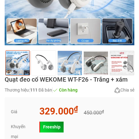
Quạt đeo cổ WEKOME WT-F26 - Trắng + xám
Thương hiệu:
111
Đã bán
Còn hàng
Chia sẻ
₫
329.000
Giá
₫
450.000
Khuyến
Freeship
mại