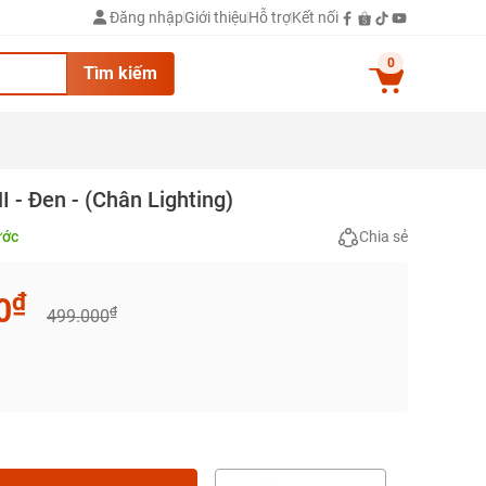
Đăng nhập
Giới thiệu
Hỗ trợ
Kết nối
0
Tìm kiếm
- Đen - (Chân Lighting)
ước
Chia sẻ
₫
0
₫
499.000