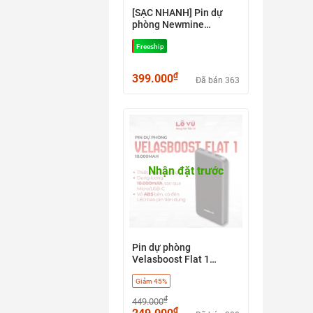
[SẠC NHANH] Pin dự
phòng Newmine
10.000mAh AL30
Freeship
₫
399.000
Đã bán 363
Nhận đặt trước
Pin dự phòng
Velasboost Flat 1
10.000mAh
Giảm 45%
₫
449.000
₫