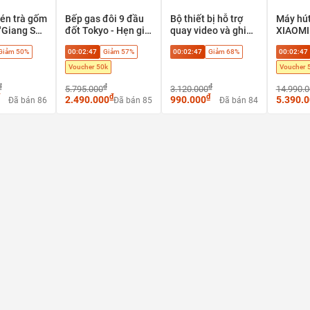
én trà gốm
Bếp gas đôi 9 đầu
Bộ thiết bị hỗ trợ
Máy hút
"Giang Sơn
đốt Tokyo - Hẹn giờ
quay video và ghi
XIAOMI
 - Tuyệt
thông minh, tự ngắt
âm chuyên nghiệp
Mova X4
Giảm 50%
00:02:45
Giảm 57%
00:02:45
Giảm 68%
00:02:45
ụ phong
an toàn
Saramonic VGM
bụi + la
 cấp
dành cho máy ảnh
giặt sấ
Voucher 50k
Voucher 
& điện thoại
sàn gạc
₫
₫
₫
5.795.000
3.120.000
sàn đá
14.990.
₫
₫
2.490.000
990.000
5.390.
Đã bán 86
Đã bán 85
Đã bán 84
Wh