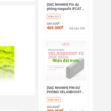
[SẠC NHANH] Pin dự
phòng magsafe IFCAT
20.000mAh IFCW20SE
Giảm 20%
₫
589.000
₫
469.000
Đã bán 536
Nhận đặt trước
[SẠC NHANH] PIN DỰ
PHÒNG VELASBOOST
F2 (20K MAH)
Giảm 20%
₫
499.000
₫