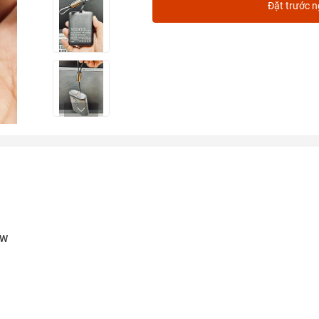
Đặt trước 
0W