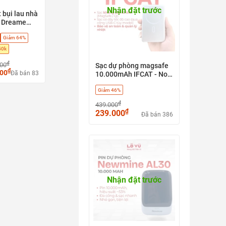
Nhận đặt trước
 bụi lau nhà
 Dreame
0 Pro - Hút
Giảm 64%
u sàn + tự
y, Phù hợp
50k
h, sàn gỗ,
₫
000
Sạc dự phòng magsafe
₫
000
Đã bán 83
10.000mAh IFCAT - No
box - Cũ
Giảm 46%
₫
439.000
₫
239.000
Đã bán 386
Nhận đặt trước