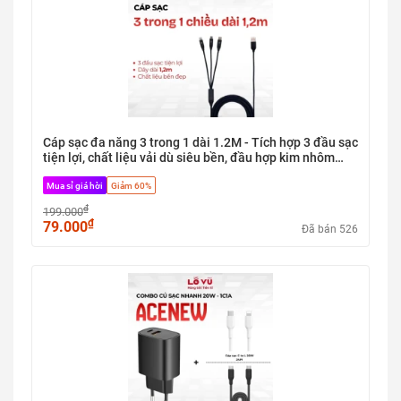
Cáp sạc đa năng 3 trong 1 dài 1.2M - Tích hợp 3 đầu sạc
tiện lợi, chất liệu vải dù siêu bền, đầu hợp kim nhôm
chống gỉ
Mua sỉ giá hời
Giảm 60%
₫
199.000
₫
79.000
Đã bán 526