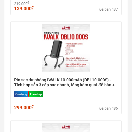
₫
219.000
₫
139.000
Đã bán 437
Pin sạc dự phòng iWALK 10.000mAh (DBL10.000S) -
Tích hợp sẵn 3 cáp sạc nhanh, tặng kèm quạt để bàn +
cáp sạc C-C (Hàng Nobox)
Quà tặng
Freeship
₫
299.000
Đã bán 486