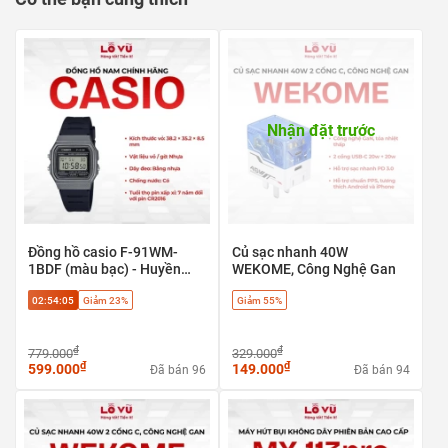
PD 30W cho
iPhone/iPad/Tablet
Nhận đặt trước
Đồng hồ casio F-91WM-
Củ sạc nhanh 40W
1BDF (màu bạc) - Huyền
WEKOME, Công Nghệ Gan
thoại cổ điển, phong cách
02:54:04
Giảm 23%
Giảm 55%
Retro
₫
₫
779.000
329.000
₫
₫
599.000
149.000
Đã bán 96
Đã bán 94