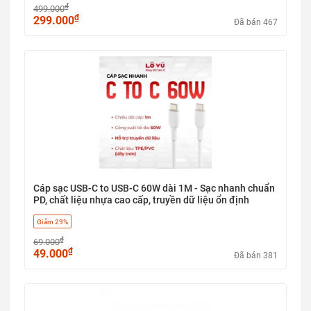
₫
499.000
₫
299.000
Đã bán 467
Cáp sạc USB-C to USB-C 60W dài 1M - Sạc nhanh chuẩn
PD, chất liệu nhựa cao cấp, truyền dữ liệu ổn định
Giảm 29%
₫
69.000
₫
49.000
Đã bán 381