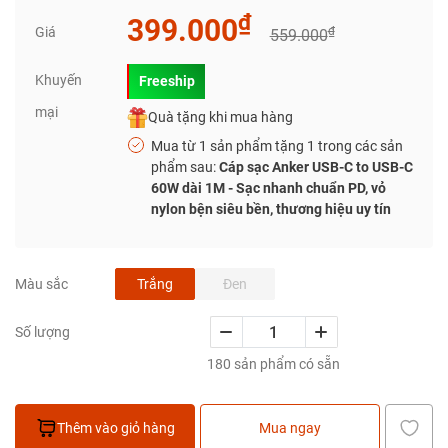
₫
399.000
Giá
₫
559.000
Khuyến
Freeship
mại
Quà tặng khi mua hàng
Mua từ 1 sản phẩm tặng 1 trong các sản
phẩm sau:
Cáp sạc Anker USB-C to USB-C
60W dài 1M - Sạc nhanh chuẩn PD, vỏ
nylon bện siêu bền, thương hiệu uy tín
Trắng
Đen
Màu sắc
Số lượng
180 sản phẩm có sẵn
Thêm vào giỏ hàng
Mua ngay