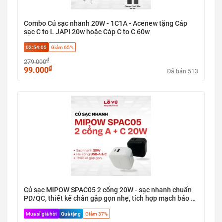
Combo Củ sạc nhanh 20W - 1C1A - Acenew tặng Cáp
sạc C to L JAPI 20w hoặc Cáp C to C 60w
02:54:04
Giảm 65%
₫
279.000
₫
99.000
Đã bán 513
Củ sạc MIPOW SPAC05 2 cổng 20W - sạc nhanh chuẩn
PD/QC, thiết kế chân gập gọn nhẹ, tích hợp mạch bảo vệ
an toàn cho iPhone, Samsung
Mua sỉ giá hời
Quà tặng
Giảm 37%