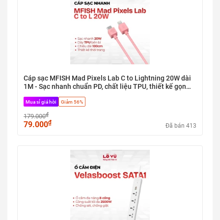
Cáp sạc MFISH Mad Pixels Lab C to Lightning 20W dài
1M - Sạc nhanh chuẩn PD, chất liệu TPU, thiết kế gọn
nhẹ
Mua sỉ giá hời
Giảm 56%
₫
179.000
₫
79.000
Đã bán 413