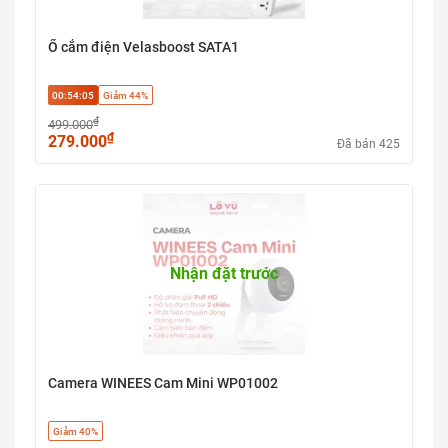
Ổ cắm điện Velasboost SATA1
00:54:04
Giảm 44%
₫
499.000
₫
279.000
Đã bán 425
Nhận đặt trước
Camera WINEES Cam Mini WP01002
Giảm 40%