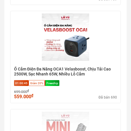
Ổ Cắm Điện Đa Năng OCA1 Velasboost, Chịu Tải Cao
2500W, Sạc Nhanh 65W, Nhiều Lỗ Cắm
01:00:44
Giảm 20%
Freeship
₫
699.000
₫
559.000
Đã bán 690