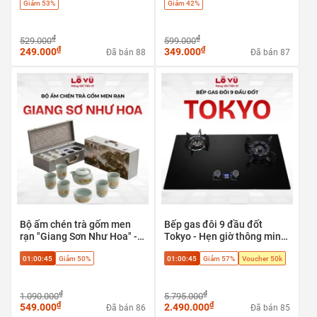
Giảm 53%
Giảm 42%
mùi
cổng LAN
₫
₫
529.000
599.000
₫
₫
249.000
349.000
Đã bán 88
Đã bán 87
Bộ ấm chén trà gốm men
Bếp gas đôi 9 đầu đốt
rạn "Giang Sơn Như Hoa" -
Tokyo - Hẹn giờ thông minh,
Tuyệt tác trà cụ phong thủy
tự ngắt an toàn
01:00:44
Giảm 50%
01:00:44
Giảm 57%
Voucher 50k
cao cấp
₫
₫
1.090.000
5.795.000
₫
₫
549.000
2.490.000
Đã bán 86
Đã bán 85