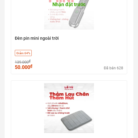
Nhận đặt trước
Đèn pin mini ngoài trời
Giảm 64%
₫
139.000
₫
50.000
Đã bán 628