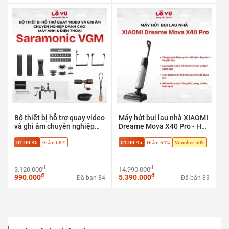
Bộ thiết bị hỗ trợ quay video
Máy hút bụi lau nhà XIAOMI
và ghi âm chuyên nghiệp
Dreame Mova X40 Pro - Hút
Saramonic VGM dành cho
bụi + lau sàn + tự giặt sấy,
01:00:44
Giảm 68%
01:00:44
Giảm 64%
Voucher 50k
máy ảnh & điện thoại
Phù hợp sàn gạch, sàn gỗ,
sàn đá
₫
₫
3.120.000
14.990.000
₫
₫
990.000
5.390.000
Đã bán 84
Đã bán 83