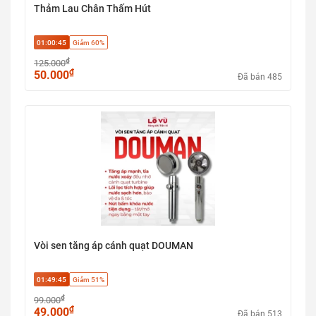
Thảm Lau Chân Thấm Hút
01:00:44
Giảm 60%
₫
125.000
₫
50.000
Đã bán 485
Vòi sen tăng áp cánh quạt DOUMAN
01:49:44
Giảm 51%
₫
99.000
₫
49.000
Đã bán 513