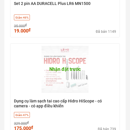
Set 2 pin AA DURACELL Plus LR6 MN1500
Giảm 46%
₫
35.000
₫
19.000
Đã bán 1149
Nhận đặt trước
Dụng cụ làm sạch tai cao cấp Hidro HiScope - có
camera - có app điều khiển
Giảm 47%
₫
329.000
₫
175.000
Đã bán 739