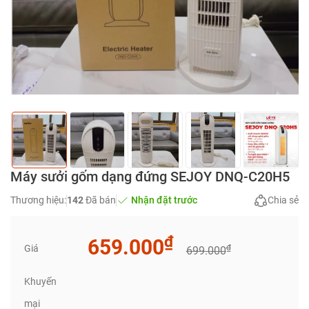
Máy sưởi gốm dạng đứng SEJOY DNQ-C20H5
Thương hiệu:
142
Đã bán
Nhận đặt trước
Chia sẻ
₫
659.000
Giá
₫
699.000
Khuyến
mại