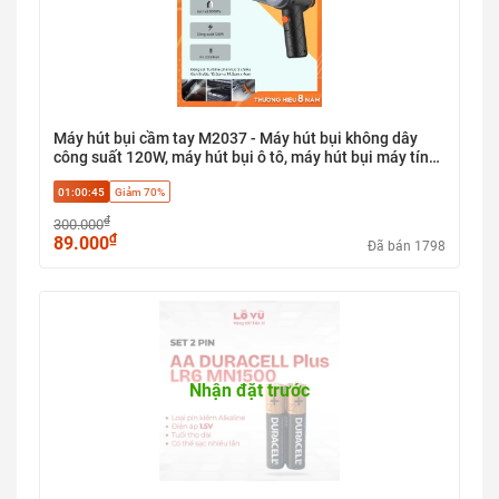
Máy hút bụi cầm tay M2037 - Máy hút bụi không dây
công suất 120W, máy hút bụi ô tô, máy hút bụi máy tính,
lõi lọc HEPA, 3 đầu thay thế, lực hút 6000pa
01:00:44
Giảm 70%
₫
300.000
₫
89.000
Đã bán 1798
Nhận đặt trước