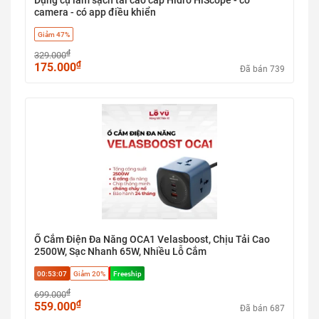
Dụng cụ làm sạch tai cao cấp Hidro HiScope - có
camera - có app điều khiển
Giảm 47%
₫
329.000
₫
175.000
Đã bán 739
Ổ Cắm Điện Đa Năng OCA1 Velasboost, Chịu Tải Cao
2500W, Sạc Nhanh 65W, Nhiều Lỗ Cắm
00:53:06
Giảm 20%
Freeship
₫
699.000
₫
559.000
Đã bán 687