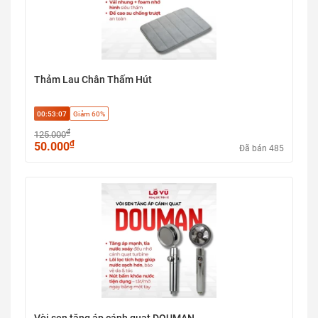
Thảm Lau Chân Thấm Hút
00:53:06
Giảm 60%
₫
125.000
₫
50.000
Đã bán 485