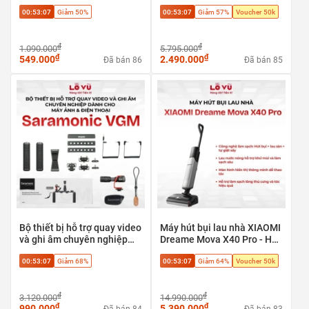
Tuyệt tác trà cụ phong thủy
tự ngắt an toàn
00:53:06
Giảm 50%
00:53:06
Giảm 57%
Voucher 50k
cao cấp
₫
₫
1.090.000
5.795.000
₫
₫
549.000
2.490.000
Đã bán 86
Đã bán 85
Bộ thiết bị hỗ trợ quay video
Máy hút bụi lau nhà XIAOMI
và ghi âm chuyên nghiệp
Dreame Mova X40 Pro - Hút
Saramonic VGM dành cho
bụi + lau sàn + tự giặt sấy,
00:53:06
Giảm 68%
00:53:06
Giảm 64%
Voucher 50k
máy ảnh & điện thoại
Phù hợp sàn gạch, sàn gỗ,
sàn đá
₫
₫
3.120.000
14.990.000
₫
₫
990.000
5.390.000