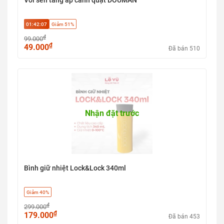
Vòi sen tăng áp cánh quạt DOUMAN
01:42:06
Giảm 51%
₫
99.000
₫
49.000
Đã bán 510
Nhận đặt trước
Bình giữ nhiệt Lock&Lock 340ml
Giảm 40%
₫
299.000
₫
179.000
Đã bán 453