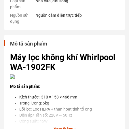
Loại sản
Nhà cửa, đời sống
phẩm
Nguồn sử
Nguồn cắm điện trực tiếp
dụng
Mô tả sản phẩm
Máy lọc không khí Whirlpool
WA-1902FK
Mô tả sản phẩm:
Kích thước:
310 × 153 × 466 mm
Trọng lượng: 5kg
Lõi lọc:
Lọc HEPA + than hoạt tính tổ ong
Điện áp/ Tần số: 220V ~ 50Hz
Công suất: 45W
Lưu lượng không khí sạch (CADR): 190 m³/h