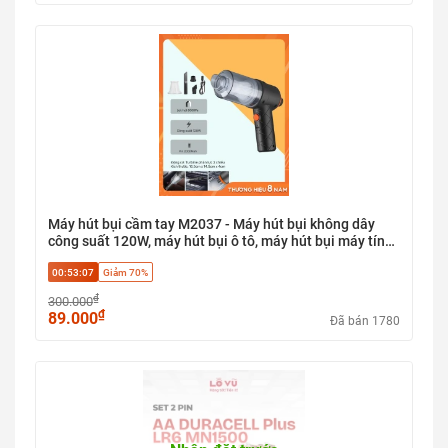
Máy hút bụi cầm tay M2037 - Máy hút bụi không dây
công suất 120W, máy hút bụi ô tô, máy hút bụi máy tính,
lõi lọc HEPA, 3 đầu thay thế, lực hút 6000pa
00:53:06
Giảm 70%
₫
300.000
₫
89.000
Đã bán 1780