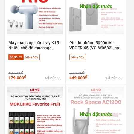
Nhận đặt trước
Máy massage cầm tay K15 -
Pin dự phòng 5000mAh
Nhiều chế độ massage,
VEGER X5 (VG-W0582), có
Giảm đau mỏi cơ hiệu quả
định vị Apple find my, sạc
00:53:06
Giảm 56%
Giảm 30%
nhanh 20w & Magsafe
₫
₫
409.000
639.000
₫
₫
179.000
449.000
Đã bán 99
Đã bán 89
Nhận đặt trước