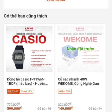
Xem thêm
Tốc độ lọc formaldehyde: 30 m³/h
Độ ồn: 61 dB(A)
Cấp độ lọc hạt bụi mịn: P2
Có thể bạn cũng thích
Diện tích sử dụng: >20 m²
Nhận đặt trước
Đồng hồ casio F-91WM-
Củ sạc nhanh 40W
1BDF (màu bạc) - Huyền
WEKOME, Công Nghệ Gan
thoại cổ điển, phong cách
00:53:06
Giảm 23%
Giảm 55%
Retro
₫
₫
779.000
329.000
₫
₫
599.000
149.000
Đã bán 96
Đã bán 94