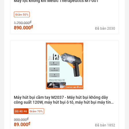
Máy lọc không khí Medic Therapeutics MT-001
Giảm 50%
₫
1.790.000
₫
890.000
Đã bán 2030
Máy hút bụi cầm tay M2037 - Máy hút bụi không dây
công suất 120W, máy hút bụi ô tô, máy hút bụi máy tính,
lõi lọc HEPA, 3 đầu thay thế, lực hút 6000pa
00:40:45
Giảm 70%
₫
300.000
₫
89.000
Đã bán 1852