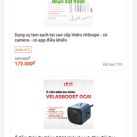
Nhận đặt trước
Dụng cụ làm sạch tai cao cấp Hidro HiScope - có
camera - có app điều khiển
Giảm 47%
₫
329.000
₫
175.000
Đã bán 739