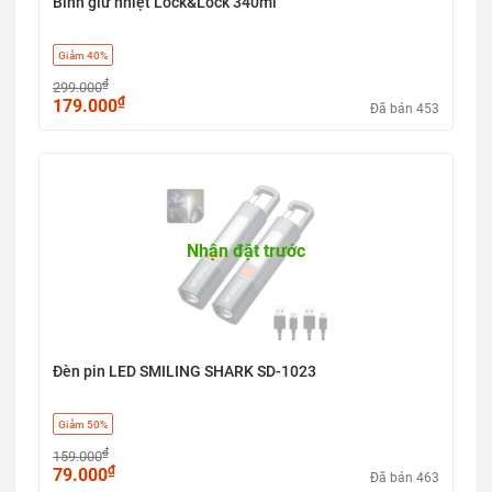
Bình giữ nhiệt Lock&Lock 340ml
Giảm 40%
₫
299.000
₫
179.000
Đã bán 453
Nhận đặt trước
Đèn pin LED SMILING SHARK SD-1023
Giảm 50%
₫
159.000
₫
79.000
Đã bán 463