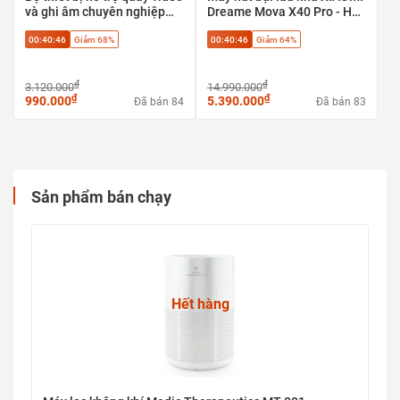
và ghi âm chuyên nghiệp
Dreame Mova X40 Pro - Hút
Saramonic VGM dành cho
bụi + lau sàn + tự giặt sấy,
00:40:45
Giảm 68%
00:40:45
Giảm 64%
máy ảnh & điện thoại
Phù hợp sàn gạch, sàn gỗ,
sàn đá
₫
₫
3.120.000
14.990.000
₫
₫
990.000
5.390.000
Đã bán 84
Đã bán 83
Sản phẩm bán chạy
Hết hàng