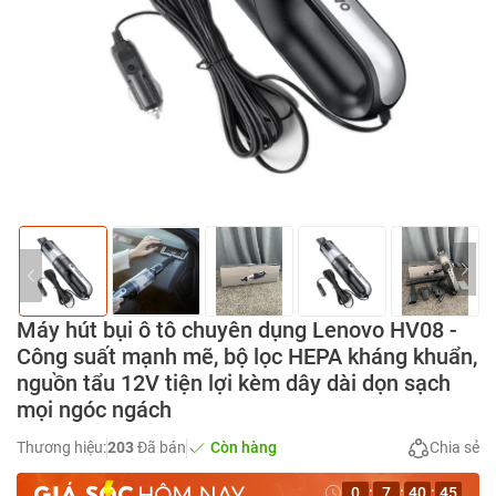
Máy hút bụi ô tô chuyên dụng Lenovo HV08 -
Công suất mạnh mẽ, bộ lọc HEPA kháng khuẩn,
nguồn tẩu 12V tiện lợi kèm dây dài dọn sạch
mọi ngóc ngách
Thương hiệu:
203
Đã bán
Còn hàng
Chia sẻ
0
:
7
:
40
:
44