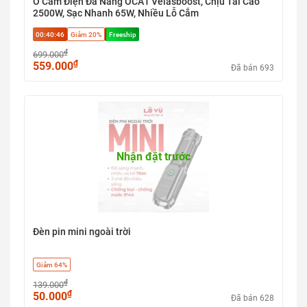
Ổ Cắm Điện Đa Năng OCA1 Velasboost, Chịu Tải Cao
2500W, Sạc Nhanh 65W, Nhiều Lỗ Cắm
00:40:45
Giảm 20%
Freeship
₫
699.000
₫
559.000
Đã bán 693
Nhận đặt trước
Đèn pin mini ngoài trời
Giảm 64%
₫
139.000
₫
50.000
Đã bán 628