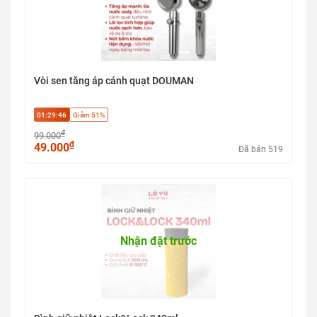
Vòi sen tăng áp cánh quạt DOUMAN
01:29:45
Giảm 51%
₫
99.000
₫
49.000
Đã bán 519
Nhận đặt trước