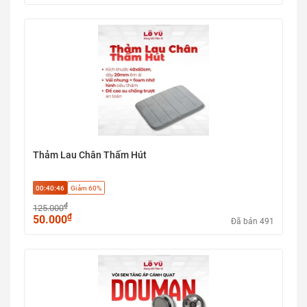
Thảm Lau Chân Thấm Hút
00:40:45
Giảm 60%
₫
125.000
₫
50.000
Đã bán 491