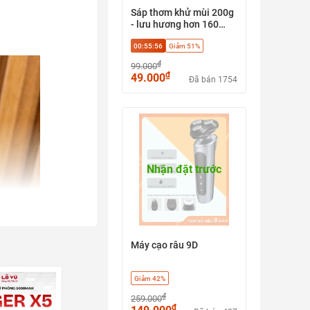
Sáp thơm khử mùi 200g
- lưu hương hơn 160
ngày, chuyên dùng cho
00:55:54
Giảm 51%
tủ quần áo, ô tô, phòng
tắm và không gian sống
₫
99.000
₫
49.000
Đã bán 1754
Nhận đặt trước
Máy cạo râu 9D
Giảm 42%
₫
259.000
₫