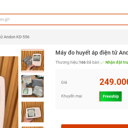
 tử Andon KD-556
Máy đo huyết áp điện tử An
Thương hiệu:
166
Đã bán
Nhận đặt tr
249.00
Giá
Khuyến mại
Freeship