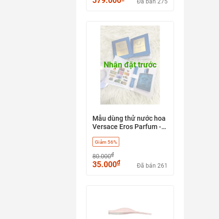
379.000
Đã bán 275
Nhận đặt trước
Mẫu dùng thử nước hoa
Versace Eros Parfum -
1ml
Giảm 56%
₫
80.000
₫
35.000
Đã bán 261