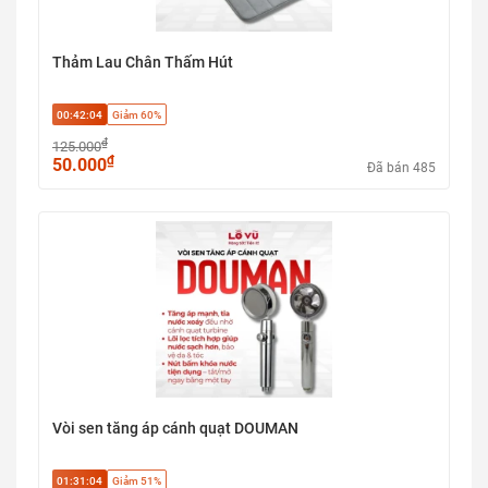
Thảm Lau Chân Thấm Hút
00:42:03
Giảm 60%
₫
125.000
₫
50.000
Đã bán 485
Vòi sen tăng áp cánh quạt DOUMAN
01:31:03
Giảm 51%