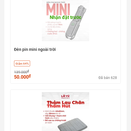
Nhận đặt trước
Đèn pin mini ngoài trời
Giảm 64%
₫
139.000
₫
50.000
Đã bán 628