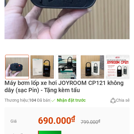
Máy bơm lốp xe hơi JOYROOM CP121 không
dây (sạc Pin) - Tặng kèm tẩu
Thương hiệu:
104
Đã bán
Nhận đặt trước
Chia sẻ
₫
690.000
Giá
₫
799.000