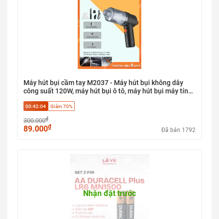
Máy hút bụi cầm tay M2037 - Máy hút bụi không dây
công suất 120W, máy hút bụi ô tô, máy hút bụi máy tính,
lõi lọc HEPA, 3 đầu thay thế, lực hút 6000pa
00:42:03
Giảm 70%
₫
300.000
₫
89.000
Đã bán 1792
Nhận đặt trước