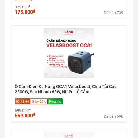
₫
329.000
₫
175.000
Đã bán 739
Ổ Cắm Điện Đa Năng OCA1 Velasboost, Chịu Tải Cao
2500W, Sạc Nhanh 65W, Nhiều Lỗ Cắm
00:42:03
Giảm 20%
Freeship
₫
699.000
₫
559.000
Đã bán 690