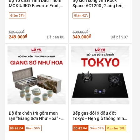
Bộ 10 Chai Tinh Dầu Thơm
Bộ kích sóng Wifi Rock
MOKUJIKO Favorite Fruit,
Space AC1200 , 2 ăng ten,
hương trái cây tự nhiên, khử
băng tần kép 5G & 2.4G - có
Giảm 53%
Giảm 42%
mùi
cổng LAN
₫
₫
529.000
599.000
₫
₫
249.000
349.000
Đã bán 88
Đã bán 87
Bộ ấm chén trà gốm men
Bếp gas đôi 9 đầu đốt
rạn "Giang Sơn Như Hoa" -
Tokyo - Hẹn giờ thông minh,
Tuyệt tác trà cụ phong thủy
tự ngắt an toàn
00:42:03
Giảm 50%
00:42:03
Giảm 57%
Voucher 50k
cao cấp