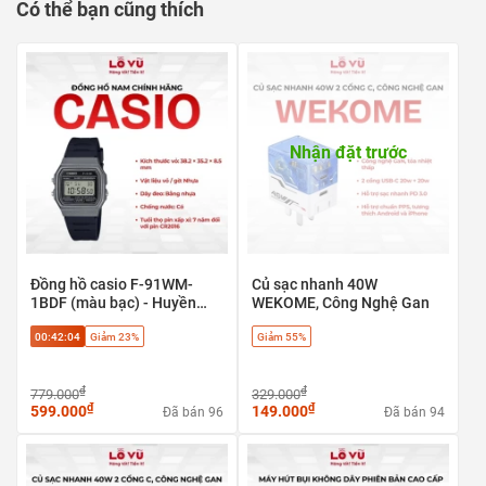
Có thể bạn cũng thích
Nhận đặt trước
1️⃣
Bảng Thông số sản phẩm
Thông số
Chi tiết
Thương hiệu
JOYROOM
Đồng hồ casio F-91WM-
Củ sạc nhanh 40W
Model
CP121
1BDF (màu bạc) - Huyền
WEKOME, Công Nghệ Gan
thoại cổ điển, phong cách
Công suất
80W (Tối đa)
00:42:03
Giảm 23%
Giảm 55%
Retro
Dung lượng pin
5.200 mAh (19.24 Wh)
Áp suất tối đa
150 psi / 10.3 bar
₫
₫
779.000
329.000
Cổng sạc
Type-C (5V / 2A)
₫
₫
599.000
149.000
Đã bán 96
Đã bán 94
Kích thước
192 × 83 × 50 mm
Trọng lượng
939 g
Độ ồn
< 85 dB