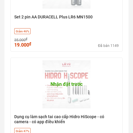
Set 2 pin AA DURACELL Plus LR6 MN1500
Giảm 46%
₫
35.000
₫
19.000
Đã bán 1149
Nhận đặt trước
Dụng cụ làm sạch tai cao cấp Hidro HiScope - có
camera - có app điều khiển
Giảm 47%