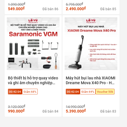
₫
₫
1.090.000
5.795.000
₫
₫
549.000
2.490.000
Đã bán 86
Đã bán 85
Bộ thiết bị hỗ trợ quay video
Máy hút bụi lau nhà XIAOMI
và ghi âm chuyên nghiệp
Dreame Mova X40 Pro - Hút
Saramonic VGM dành cho
bụi + lau sàn + tự giặt sấy,
00:42:03
Giảm 68%
00:42:03
Giảm 64%
Voucher 50k
máy ảnh & điện thoại
Phù hợp sàn gạch, sàn gỗ,
sàn đá
₫
₫
3.120.000
14.990.000
₫
₫
990.000
5.390.000
Đã bán 84
Đã bán 83