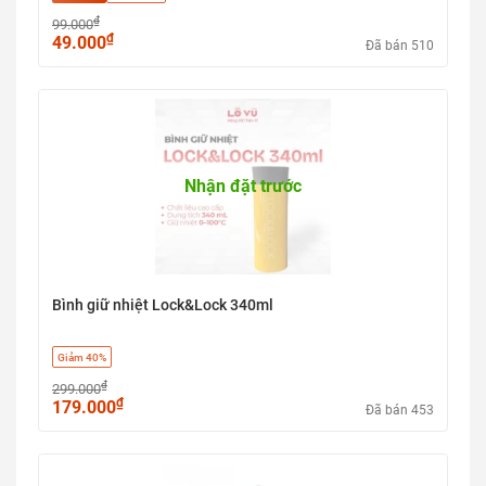
₫
99.000
₫
49.000
Đã bán 510
Nhận đặt trước
Bình giữ nhiệt Lock&Lock 340ml
Giảm 40%
₫
299.000
₫
179.000
Đã bán 453