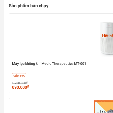
Sản phẩm bán chạy
Hết h
Máy lọc không khí Medic Therapeutics MT-001
Giảm 50%
₫
1.790.000
₫
890.000