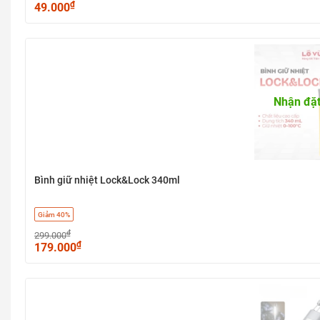
₫
49.000
Nhận đặt
Bình giữ nhiệt Lock&Lock 340ml
Giảm 40%
₫
299.000
₫
179.000