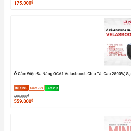
₫
175.000
Ổ Cắm Điện Đa Năng OCA1 Velasboost, Chịu Tải Cao 2500W, S
00:41:07
Giảm 20%
Freeship
₫
699.000
₫
559.000