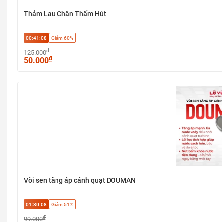
Thảm Lau Chân Thấm Hút
00:41:07
Giảm 60%
₫
125.000
₫
50.000
Vòi sen tăng áp cánh quạt DOUMAN
01:30:07
Giảm 51%
₫
99.000