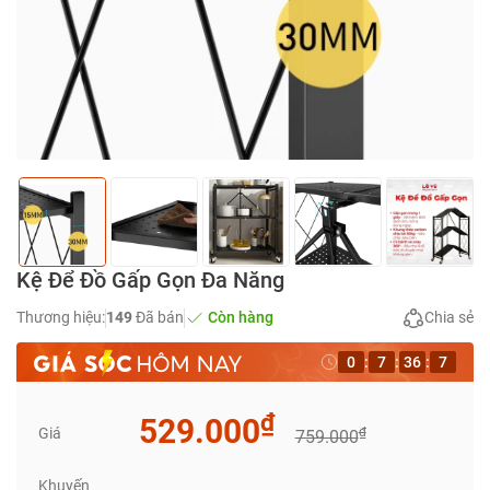
Kệ Để Đồ Gấp Gọn Đa Năng
Thương hiệu:
149
Đã bán
Còn hàng
Chia sẻ
0
:
7
:
36
:
6
₫
529.000
Giá
₫
759.000
Khuyến