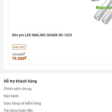
Nhận đặt
Đèn pin LED SMILING SHARK SD-1023
Giảm 50%
₫
159.000
₫
79.000
Hỗ trợ khách hàng
Chính sách chung
Bảo hành
Giao hàng và kiểm hàng
Trả hàng hoàn tiền