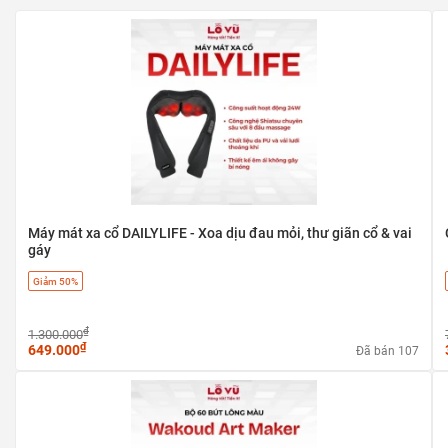
Loại sản phẩm
Sản phẩm
Khối lượng
500 gr
Nhãn
Máy mát xa cổ DAILYLIFE - Xoa dịu đau mỏi, thư giãn cổ & vai
gáy
Giảm 50%
₫
1.300.000
₫
649.000
Đã bán 107