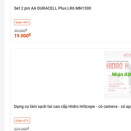
Set 2 pin AA DURACELL Plus LR6 MN1500
Giảm 46%
₫
35.000
₫
19.000
Nhận đặt
Dụng cụ làm sạch tai cao cấp Hidro HiScope - có camera - có ap
Giảm 47%
₫
329.000