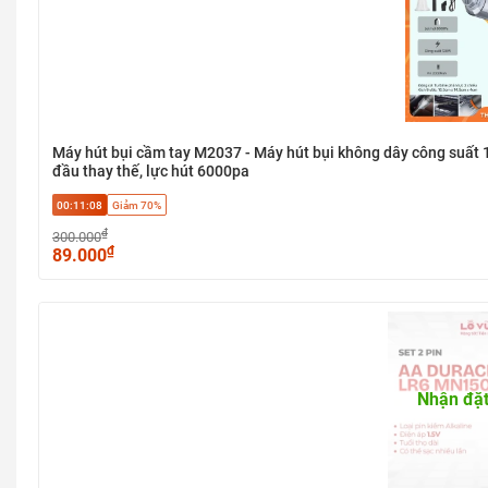
Máy hút bụi cầm tay M2037 - Máy hút bụi không dây công suất 12
đầu thay thế, lực hút 6000pa
00:11:07
Giảm 70%
₫
300.000
₫
89.000
Nhận đặt