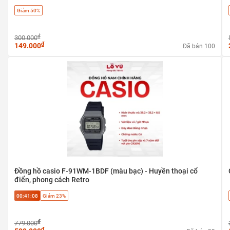
Giảm 50%
₫
300.000
₫
149.000
Đã bán 100
Đồng hồ casio F-91WM-1BDF (màu bạc) - Huyền thoại cổ
điển, phong cách Retro
00:41:07
Giảm 23%
₫
779.000
₫