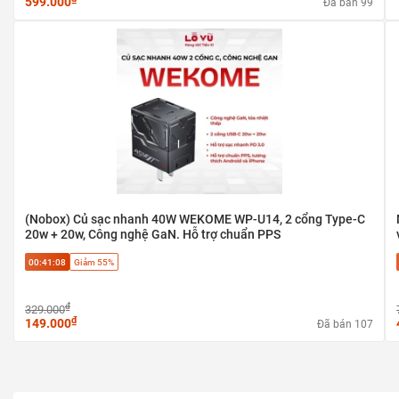
599.000
Đã bán 99
(Nobox) Củ sạc nhanh 40W WEKOME WP-U14, 2 cổng Type-C
20w + 20w, Công nghệ GaN. Hỗ trợ chuẩn PPS
00:41:07
Giảm 55%
₫
329.000
₫
149.000
Đã bán 107