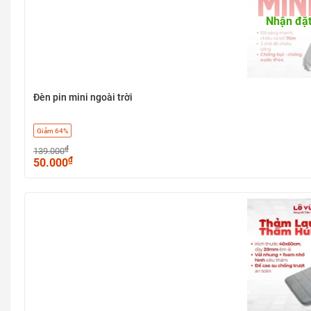
Nhận đặt
Đèn pin mini ngoài trời
Giảm 64%
₫
139.000
₫
50.000