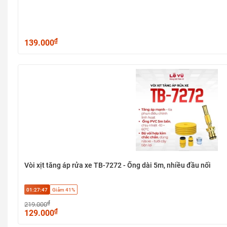
₫
139.000
Vòi xịt tăng áp rửa xe TB-7272 - Ống dài 5m, nhiều đầu nối
01:27:47
Giảm 41%
₫
219.000
₫
129.000