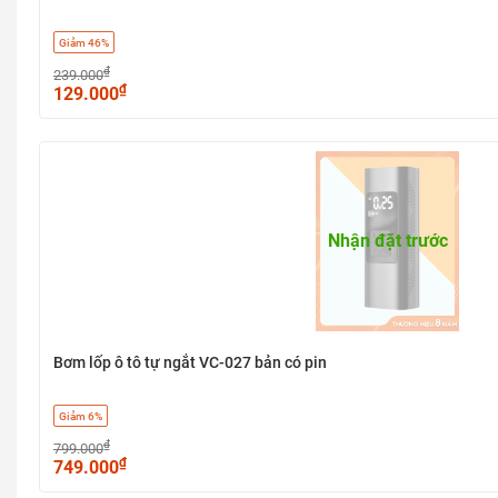
Giảm 46%
₫
239.000
₫
129.000
Nhận đặt trước
Bơm lốp ô tô tự ngắt VC-027 bản có pin
Giảm 6%
₫
799.000
₫
749.000