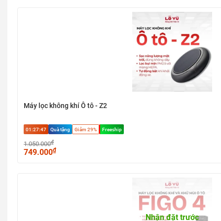
Máy lọc không khí Ô tô - Z2
01:27:47
Quà tặng
Giảm 29%
Freeship
₫
1.050.000
₫
749.000
Nhận đặt trước