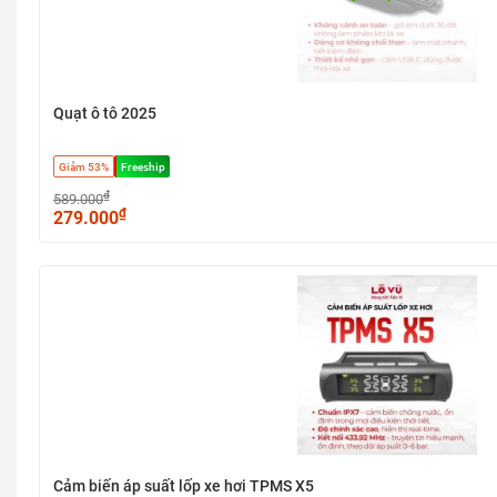
Quạt ô tô 2025
Giảm 53%
Freeship
₫
589.000
₫
279.000
Cảm biến áp suất lốp xe hơi TPMS X5