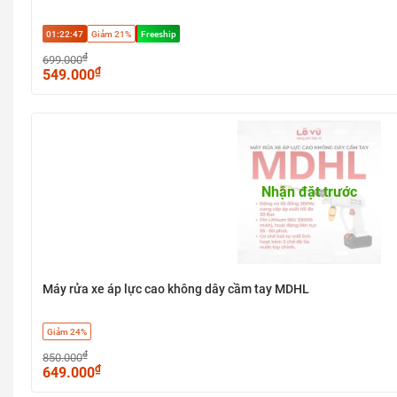
01:22:47
Giảm 21%
Freeship
₫
699.000
₫
549.000
Nhận đặt trước
Máy rửa xe áp lực cao không dây cầm tay MDHL
Giảm 24%
₫
850.000
₫
649.000