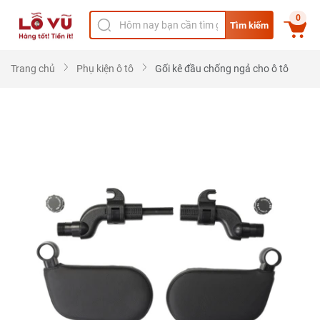
0
Tìm kiếm
Trang chủ
Phụ kiện ô tô
Gối kê đầu chống ngả cho ô tô