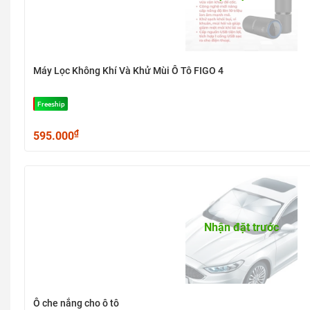
Máy Lọc Không Khí Và Khử Mùi Ô Tô FIGO 4
Freeship
₫
595.000
Nhận đặt trước
Ô che nắng cho ô tô