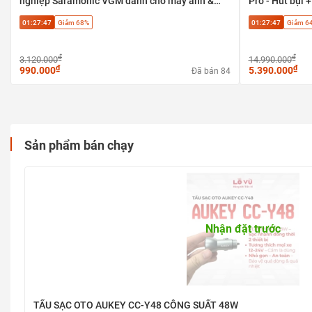
nghiệp Saramonic VGM dành cho máy ảnh &
Pro - Hút bụi +
điện thoại
sàn gạch, sàn 
01:27:47
Giảm 68%
01:27:47
Giảm 6
₫
₫
3.120.000
14.990.000
₫
₫
990.000
5.390.000
Đã bán 84
Sản phẩm bán chạy
Nhận đặt trước
TẨU SẠC OTO AUKEY CC-Y48 CÔNG SUẤT 48W