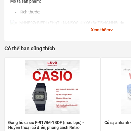
Mô tả sản phẩm:
Kích thước:
Xem thêm
Chất liệu: nhựa ABS, PVC, foam đàn hồi
Có thể bạn cũng thích
Chức năng: chống ngả, giảm đau cổ vai gáy khi ngủ trên ghế ô
Thiết kế dễ dàng lắp đặt
Hai mặt gối có thể xoay 360o quanh trục
Đồng hồ casio F-91WM-1BDF (màu bạc) -
Củ sạc nhanh
Huyền thoại cổ điển, phong cách Retro