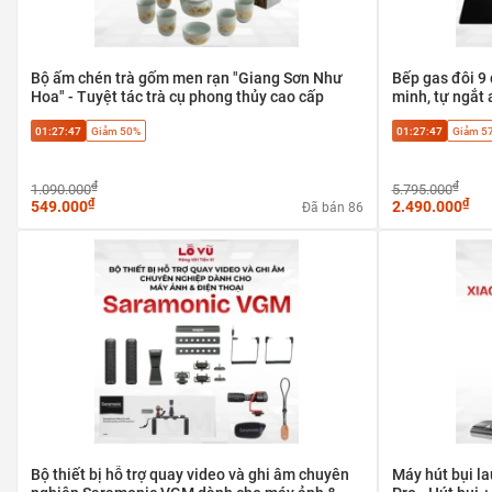
Bộ ấm chén trà gốm men rạn "Giang Sơn Như
Bếp gas đôi 9 
Hoa" - Tuyệt tác trà cụ phong thủy cao cấp
minh, tự ngắt 
01:27:47
Giảm 50%
01:27:47
Giảm 5
₫
₫
1.090.000
5.795.000
₫
₫
549.000
2.490.000
Đã bán 86
Bộ thiết bị hỗ trợ quay video và ghi âm chuyên
Máy hút bụi l