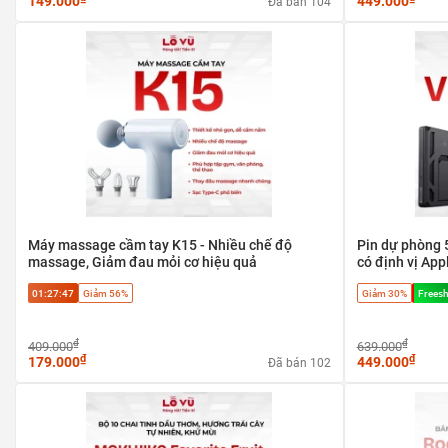
149.000
449.000
Đã bán 104
Máy massage cầm tay K15 - Nhiều chế độ
Pin dự phòng
massage, Giảm đau mỏi cơ hiệu quả
có định vị App
Magsafe
01:27:47
Giảm 56%
Giảm 30%
Freesh
₫
₫
409.000
639.000
₫
₫
179.000
449.000
Đã bán 102