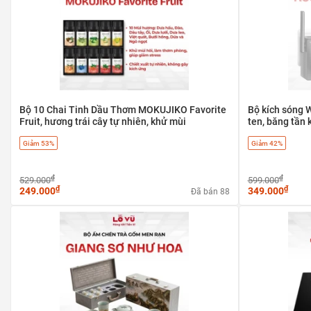
Bộ 10 Chai Tinh Dầu Thơm MOKUJIKO Favorite
Bộ kích sóng W
Fruit, hương trái cây tự nhiên, khử mùi
ten, băng tần 
Giảm 53%
Giảm 42%
₫
₫
529.000
599.000
₫
₫
249.000
349.000
Đã bán 88