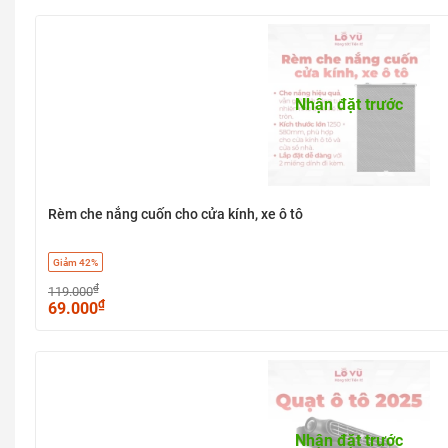
Nhận đặt trước
Rèm che nắng cuốn cho cửa kính, xe ô tô
Giảm 42%
₫
119.000
₫
69.000
Nhận đặt trước