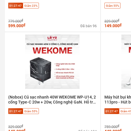
01:27:47
Giảm 23%
Giảm 55%
₫
₫
779.000
329.000
₫
₫
599.000
149.000
Đã bán 96
(Nobox) Củ sạc nhanh 40W WEKOME WP-U14, 2
Máy hút bụi k
cổng Type-C 20w + 20w, Công nghệ GaN. Hỗ trợ
113pro - Hút b
chuẩn PPS
sofa, bàn phím
01:27:47
Giảm 55%
01:27:47
Giảm 4
₫
₫
329.000
759.000
₫
₫