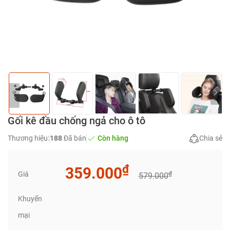
Gối kê đầu chống ngả cho ô tô
Thương hiệu:
188
Đã bán
Còn hàng
Chia sẻ
₫
359.000
Giá
₫
579.000
Khuyến
mại