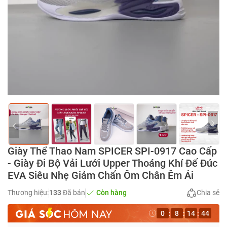
Giày Thể Thao Nam SPICER SPI-0917 Cao Cấp
- Giày Đi Bộ Vải Lưới Upper Thoáng Khí Đế Đúc
EVA Siêu Nhẹ Giảm Chấn Ôm Chân Êm Ái
Thương hiệu:
133
Đã bán
Còn hàng
Chia sẻ
0
:
8
:
14
:
43