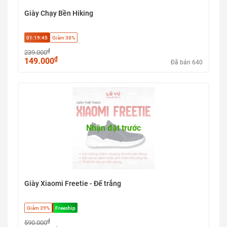
Giày Chạy Bền Hiking
01:19:44
Giảm 38%
₫
239.000
₫
149.000
Đã bán 640
Nhận đặt trước
Giày Xiaomi Freetie - Đế trắng
Giảm 39%
Freeship
₫
590.000