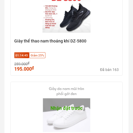
Giày thể thao nam thoáng khí DZ-5800
01:14:44
Giảm 25%
₫
259.000
₫
195.000
Đã bán 163
Nhận đặt trước