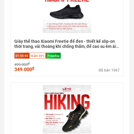
Giày thể thao Xiaomi Freetie đế đen - thiết kế slip-on
thời trang, vải thoáng khí chống thấm, đế cao su êm ái,
size từ 39-44
01:50:44
Giảm 30%
Freeship
₫
499.000
₫
349.000
Đã bán 1067