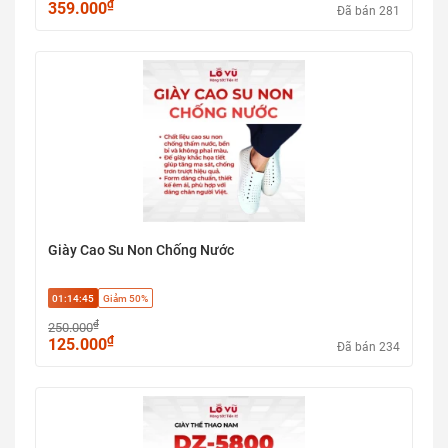
₫
359.000
Đã bán 281
Giày Cao Su Non Chống Nước
01:14:44
Giảm 50%
₫
250.000
₫
125.000
Đã bán 234