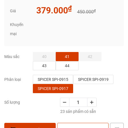
₫
379.000
Giá
₫
450.000
Khuyến
mại
40
41
42
Màu sắc
43
44
SPICER SPI-0915
SPICER SPI-0919
Phân loại
SPICER SPI-0917
Số lượng
23 sản phẩm có sẵn