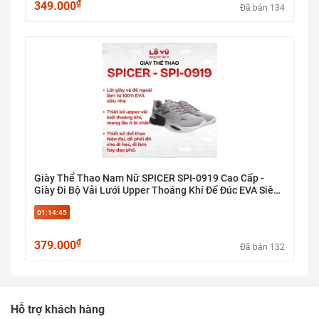
₫
349.000
Đã bán 134
Giày Thể Thao Nam Nữ SPICER SPI-0919 Cao Cấp -
Giày Đi Bộ Vải Lưới Upper Thoáng Khí Đế Đúc EVA Siêu
Nhẹ Giảm Chấn Ôm Chân Êm Ái
01:14:44
₫
379.000
Đã bán 132
Hỗ trợ khách hàng