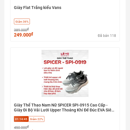
Giày Flat Trắng kiểu Vans
Giảm 36%
₫
389.000
₫
249.000
Đã bán 118
Giày Thể Thao Nam Nữ SPICER SPI-0915 Cao Cấp -
Giày Đi Bộ Vải Lưới Upper Thoáng Khí Đế Đúc EVA Siêu
Nhẹ Giảm Chấn Ôm Chân Êm Ái
01:14:44
Giảm 22%
₫
450.000