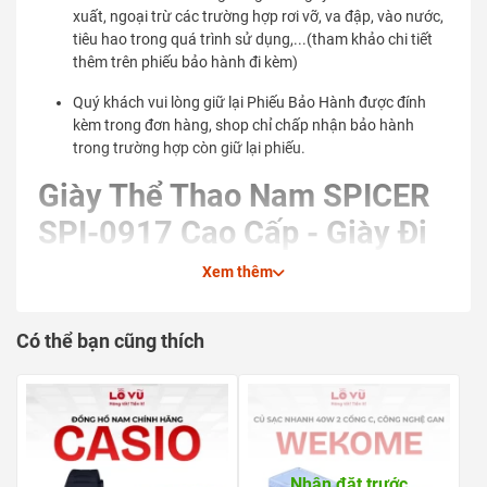
xuất, ngoại trừ các trường hợp rơi vỡ, va đập, vào nước,
tiêu hao trong quá trình sử dụng,...(tham khảo chi tiết
thêm trên phiếu bảo hành đi kèm)
Quý khách vui lòng giữ lại Phiếu Bảo Hành được đính
kèm trong đơn hàng, shop chỉ chấp nhận bảo hành
trong trường hợp còn giữ lại phiếu.
Giày Thể Thao Nam SPICER
SPI-0917 Cao Cấp - Giày Đi
Bộ Vải Lưới Upper Thoáng
Xem thêm
Khí Đế Đúc EVA Siêu Nhẹ
Giảm Chấn Ôm Chân Êm Ái
Có thể bạn cũng thích
Bạn đang gặp vấn đề?
Những đôi giày thể thao thông thường quá nặng nề và
Nhận đặt trước
thô cứng làm chân bạn nhanh bị đau mỏi, nhức gót sau