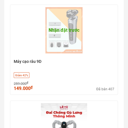
Nhận đặt trước
Máy cạo râu 9D
Giảm 42%
₫
259.000
₫
149.000
Đã bán 407