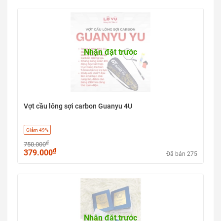
Nhận đặt trước
Vợt cầu lông sợi carbon Guanyu 4U
Giảm 49%
₫
750.000
₫
379.000
Đã bán 275
Nhận đặt trước