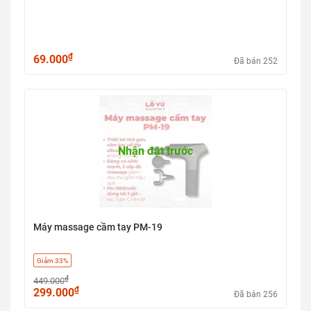
₫
69.000
Đã bán 252
Nhận đặt trước
Máy massage cầm tay PM-19
Giảm 33%
₫
449.000
₫
299.000
Đã bán 256