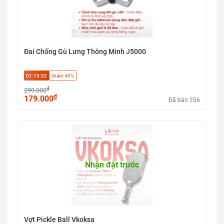
Đai Chống Gù Lưng Thông Minh J5000
01:13:31
Giảm 40%
₫
299.000
₫
179.000
Đã bán 356
Nhận đặt trước
Vợt Pickle Ball Vkoksa