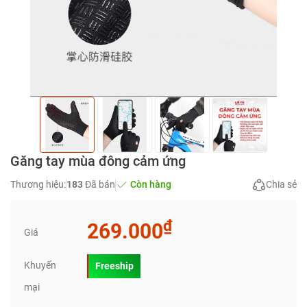
Găng tay mùa đông cảm ứng
Thương hiệu:
183
Đã bán
Còn hàng
Chia sẻ
₫
269.000
Giá
Khuyến
Freeship
mại