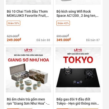
sắc nhọn đâm/cắt, cháy xém/co rút do tiếp xúc với
nguồn nhiệt cao, hoặc bạc màu, hao mòn vật lý tự nhiên
Bộ 10 Chai Tinh Dầu Thơm
Bộ kích sóng Wifi Rock
trong quá trình sử dụng.
MOKUJIKO Favorite Fruit,
Space AC1200 , 2 ăng ten,
hương trái cây tự nhiên, khử
băng tần kép 5G & 2.4G - có
Giảm 53%
Giảm 42%
mùi
cổng LAN
₫
₫
529.000
599.000
₫
₫
249.000
349.000
Đã bán 88
Đã bán 87
Bộ ấm chén trà gốm men
Bếp gas đôi 9 đầu đốt
rạn "Giang Sơn Như Hoa" -
Tokyo - Hẹn giờ thông minh,
Tuyệt tác trà cụ phong thủy
tự ngắt an toàn