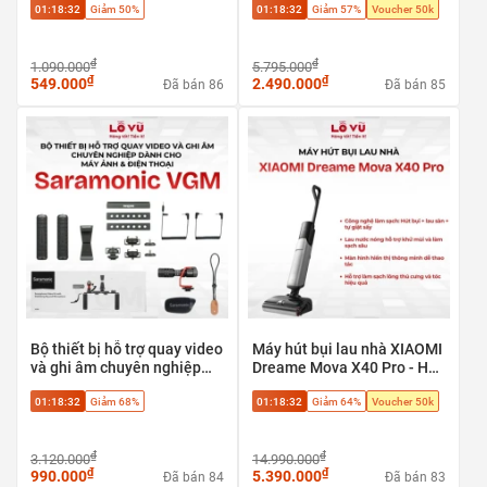
01:18:31
Giảm 50%
01:18:31
Giảm 57%
Voucher 50k
cao cấp
₫
₫
1.090.000
5.795.000
₫
₫
549.000
2.490.000
Đã bán 86
Đã bán 85
Bộ thiết bị hỗ trợ quay video
Máy hút bụi lau nhà XIAOMI
và ghi âm chuyên nghiệp
Dreame Mova X40 Pro - Hút
Saramonic VGM dành cho
bụi + lau sàn + tự giặt sấy,
01:18:31
Giảm 68%
01:18:31
Giảm 64%
Voucher 50k
máy ảnh & điện thoại
Phù hợp sàn gạch, sàn gỗ,
sàn đá
₫
₫
3.120.000
14.990.000
₫
₫
990.000
5.390.000
Đã bán 84
Đã bán 83