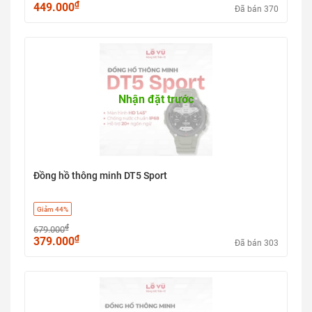
₫
449.000
Đã bán 370
Nhận đặt trước
Đồng hồ thông minh DT5 Sport
Giảm 44%
₫
679.000
₫
379.000
Đã bán 303