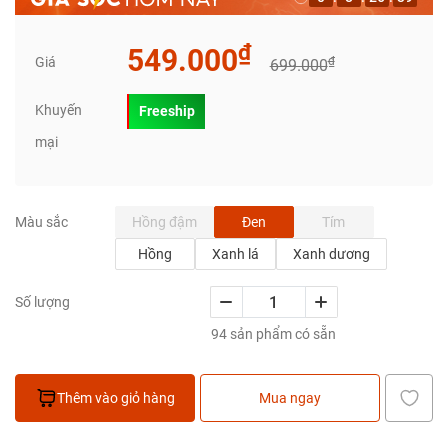
₫
549.000
Giá
₫
699.000
Khuyến
Freeship
mại
Hồng đậm
Đen
Tím
Màu sắc
Hồng
Xanh lá
Xanh dương
Số lượng
94 sản phẩm có sẵn
Thêm vào giỏ hàng
Mua ngay