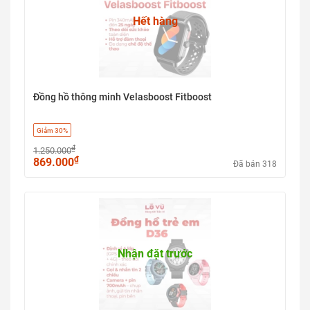
Hết hàng
Đồng hồ thông minh Velasboost Fitboost
Giảm 30%
₫
1.250.000
₫
869.000
Đã bán 318
Nhận đặt trước