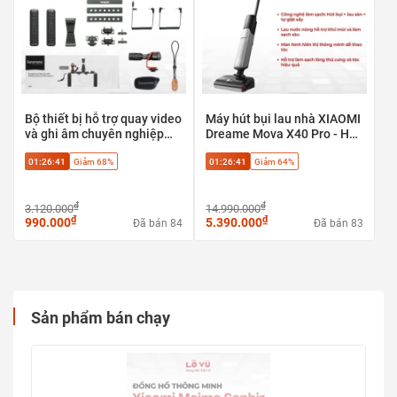
Bộ thiết bị hỗ trợ quay video
Máy hút bụi lau nhà XIAOMI
và ghi âm chuyên nghiệp
Dreame Mova X40 Pro - Hút
Saramonic VGM dành cho
bụi + lau sàn + tự giặt sấy,
01:26:40
Giảm 68%
01:26:40
Giảm 64%
máy ảnh & điện thoại
Phù hợp sàn gạch, sàn gỗ,
sàn đá
₫
₫
3.120.000
14.990.000
₫
₫
990.000
5.390.000
Đã bán 84
Đã bán 83
Sản phẩm bán chạy