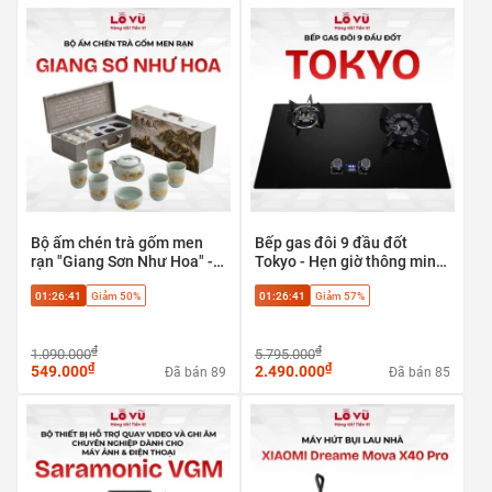
Bộ ấm chén trà gốm men
Bếp gas đôi 9 đầu đốt
rạn "Giang Sơn Như Hoa" -
Tokyo - Hẹn giờ thông minh,
Tuyệt tác trà cụ phong thủy
tự ngắt an toàn
01:26:40
Giảm 50%
01:26:40
Giảm 57%
cao cấp
₫
₫
1.090.000
5.795.000
₫
₫
549.000
2.490.000
Đã bán 89
Đã bán 85