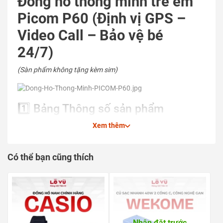
Đồng hồ thông minh trẻ em
Picom P60 (Định vị GPS –
Video Call – Bảo vệ bé
24/7)
(Sàn phẩm không tặng kèm sim)
1️⃣ Bảng Thông số sản phẩm
Thông số
Chi tiết
Xem thêm
1.4 inch (240 × 240 pixel) – Cảm ứng mượt
Màn hình
mà
Có thể bạn cũng thích
Dung lượng Pin
200 – 300 mAh
Kết nối
Bluetooth 5.0 / SIM 4G
Định vị
Đa chế độ GPS / LBS
Vỏ nhựa nhẹ + Dây Silicone mềm an toàn
Chất liệu
cho da
Ứng dụng quản
Setracker2
Nhận đặt trước