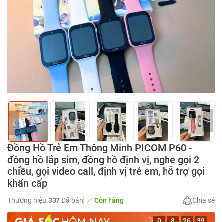
Đồng Hồ Trẻ Em Thông Minh PICOM P60 -
đồng hồ lắp sim, đồng hồ định vị, nghe gọi 2
chiều, gọi video call, định vị trẻ em, hỗ trợ gọi
khẩn cấp
Thương hiệu:
337
Đã bán
Còn hàng
Chia sẻ
0
:
8
:
26
:
38