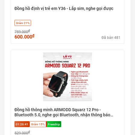
Đồng hồ định vị trẻ em Y36 - Lắp sim, nghe gọi được
Giảm 21%
₫
759.000
₫
600.000
Đã bán 481
Đồng hồ thông minh ARMODD Squarz 12 Pro -
Bluetooth 5.0, nghe gọi Bluetooth, nhận thông báo
Apps, kháng nước IP6
01:26:40
Giảm 15%
Freeship
₫
529.000