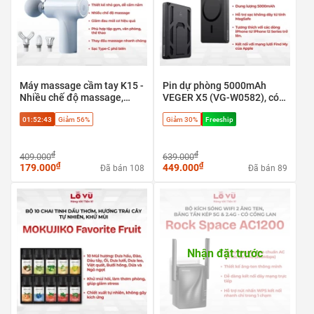
Máy massage cầm tay K15 -
Pin dự phòng 5000mAh
Nhiều chế độ massage,
VEGER X5 (VG-W0582), có
Giảm đau mỏi cơ hiệu quả
định vị Apple find my, sạc
01:52:43
Giảm 56%
Giảm 30%
Freeship
nhanh 20w & Magsafe
₫
₫
409.000
639.000
₫
₫
179.000
449.000
Đã bán 108
Đã bán 89
Nhận đặt trước