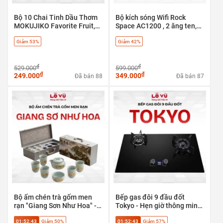
Bộ 10 Chai Tinh Dầu Thơm
Bộ kích sóng Wifi Rock
MOKUJIKO Favorite Fruit,
Space AC1200 , 2 ăng ten,
hương trái cây tự nhiên, khử
băng tần kép 5G & 2.4G - có
Giảm 53%
Giảm 42%
mùi
cổng LAN
₫
₫
529.000
599.000
₫
₫
249.000
349.000
Đã bán 88
Đã bán 87
Bộ ấm chén trà gốm men
Bếp gas đôi 9 đầu đốt
rạn "Giang Sơn Như Hoa" -
Tokyo - Hẹn giờ thông minh,
Tuyệt tác trà cụ phong thủy
tự ngắt an toàn
01:52:43
Giảm 50%
01:52:43
Giảm 57%
cao cấp