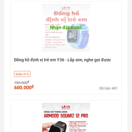
Nhận đặt trước
Đồng hồ định vị trẻ em Y36 - Lắp sim, nghe gọi được
Giảm 21%
₫
759.000
₫
600.000
Đã bán 481