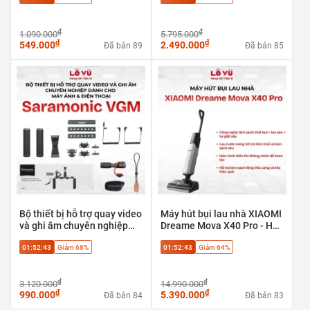
₫
₫
1.090.000
5.795.000
₫
₫
549.000
2.490.000
Đã bán 89
Đã bán 85
Bộ thiết bị hỗ trợ quay video
Máy hút bụi lau nhà XIAOMI
và ghi âm chuyên nghiệp
Dreame Mova X40 Pro - Hút
Saramonic VGM dành cho
bụi + lau sàn + tự giặt sấy,
01:52:43
Giảm 68%
01:52:43
Giảm 64%
máy ảnh & điện thoại
Phù hợp sàn gạch, sàn gỗ,
sàn đá
₫
₫
3.120.000
14.990.000
₫
₫
990.000
5.390.000
Đã bán 84
Đã bán 83