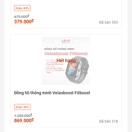
Giảm 44%
₫
679.000
₫
379.000
Đã bán 303
Hết hàng
Đồng hồ thông minh Velasboost Fitboost
Giảm 30%
₫
1.250.000
₫
869.000
Đã bán 318