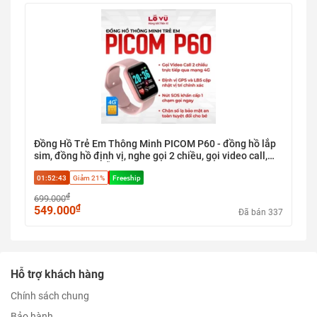
Đồng Hồ Trẻ Em Thông Minh PICOM P60 - đồng hồ lắp
sim, đồng hồ định vị, nghe gọi 2 chiều, gọi video call,
định vị trẻ em, hỗ trợ gọi khẩn cấp
01:52:43
Giảm 21%
Freeship
₫
699.000
₫
549.000
Đã bán 337
Hỗ trợ khách hàng
Chính sách chung
Bảo hành