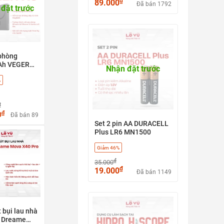
₫
89.000
hỏ gọn, màn hình
Đã bán 1792
thế, lực hút 6000pa
đặt trước
hu cầu, giúp xem giờ
phòng
Ah VEGER
Nhận đặt trước
W0582), có
%
Apple find
 nhanh 20w
afe
₫
₫
0
Đã bán 89
Set 2 pin AA DURACELL
Plus LR6 MN1500
Giảm 46%
₫
35.000
₫
19.000
Đã bán 1149
 bụi lau nhà
 Dreame