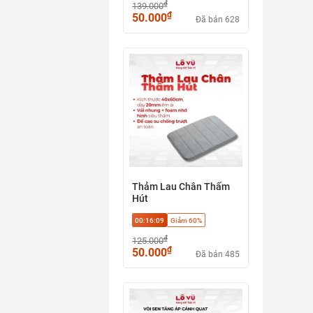
₫
139.000
₫
50.000
Đã bán 628
Thảm Lau Chân Thấm
Hút
00:16:08
Giảm 60%
₫
125.000
₫
50.000
Đã bán 485