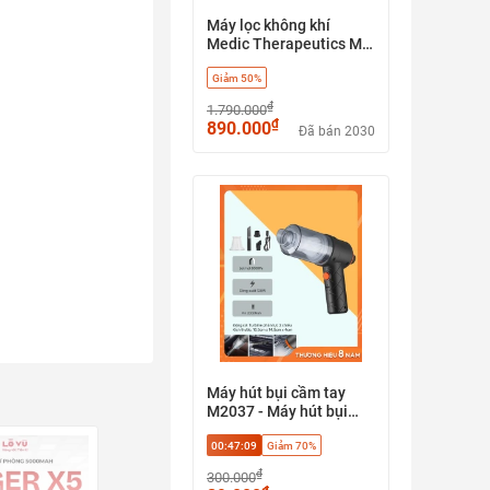
Máy lọc không khí
Medic Therapeutics MT-
001
Giảm 50%
₫
1.790.000
₫
890.000
Đã bán 2030
Máy hút bụi cầm tay
M2037 - Máy hút bụi
không dây công suất
00:47:08
Giảm 70%
120W, máy hút bụi ô tô,
máy hút bụi máy tính, lõi
₫
300.000
lọc HEPA, 3 đầu thay