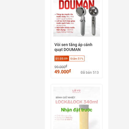
Vòi sen tăng áp cánh
quạt DOUMAN
01:05:08
Giảm 51%
₫
99.000
₫
49.000
Đã bán 513
Nhận đặt trước