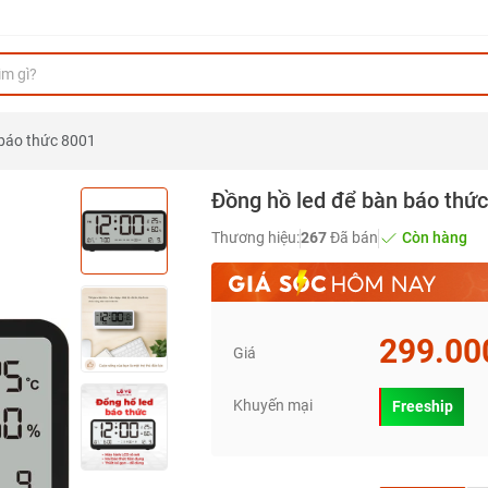
 báo thức 8001
Đồng hồ led để bàn báo thứ
Thương hiệu:
267
Đã bán
Còn hàng
299.00
Giá
Khuyến mại
Freeship