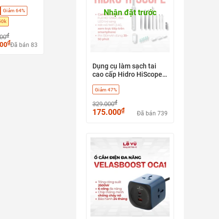
0 Pro - Hút
Nhận đặt trước
Giảm 64%
u sàn + tự
y, Phù hợp
50k
h, sàn gỗ,
₫
000
₫
000
Đã bán 83
Dụng cụ làm sạch tai
cao cấp Hidro HiScope -
có camera - có app điều
Giảm 47%
khiển
₫
329.000
₫
175.000
Đã bán 739