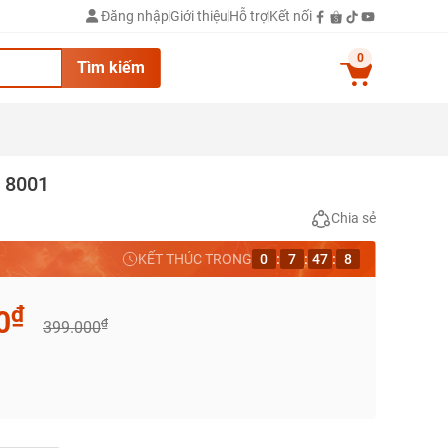
Đăng nhập
Giới thiệu
Hỗ trợ
Kết nối
0
Tìm kiếm
c 8001
Chia sẻ
KẾT THÚC TRONG
0
:
7
:
47
:
7
₫
0
₫
399.000