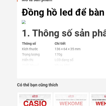
Đồng hồ led để bàn
1. Thông số sản p
Thông số
Chi tiết
Kích thước
136 × 64 × 35 mm
Trọng lượng
170g
Hiển thị
LCD dạng số
Chất liệu vỏ
Nhựa ABS
Chất liệu mặt đồng hồ
Kính hữu cơ
Nguồn điện
2 × pin AA
Chức năng
Đồng hồ, lịch, đo nhiệt độ, độ ẩm, 
Có thể bạn cũng thích
2. Mô tả sản phẩm