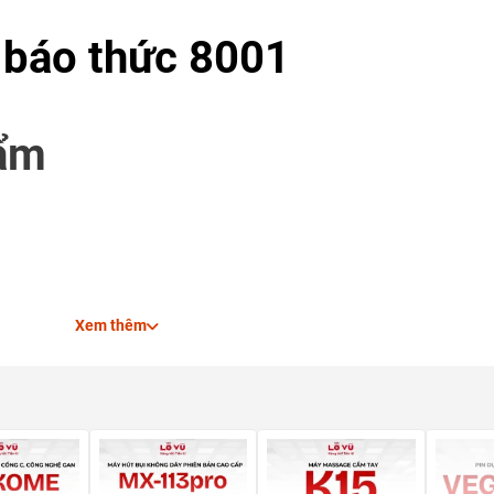
 báo thức 8001
hẩm
Xem thêm
báo thức, đèn nền, hiển thị thứ/ngày/tháng