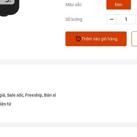
Đen
Màu sắc
Số lượng
Thêm vào giỏ hàng
á, Sale sốc, Freeship, Bán sỉ
iện tử