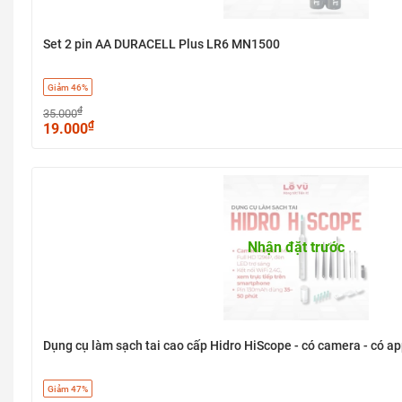
Set 2 pin AA DURACELL Plus LR6 MN1500
Giảm 46%
₫
35.000
₫
19.000
Nhận đặt trước
Dụng cụ làm sạch tai cao cấp Hidro HiScope - có camera - có ap
Giảm 47%