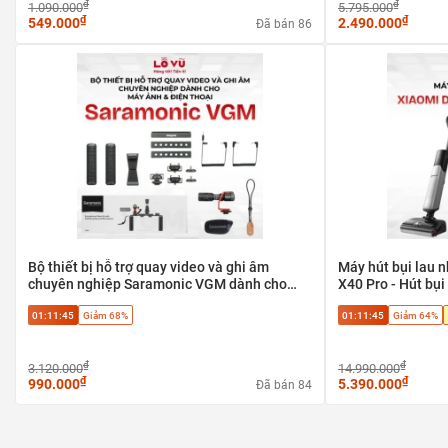
₫
₫
1.090.000
5.795.000
₫
₫
549.000
2.490.000
Đã bán 86
Bộ thiết bị hỗ trợ quay video và ghi âm
Máy hút bụi lau
chuyên nghiệp Saramonic VGM dành cho
X40 Pro - Hút bụi 
máy ảnh & điện thoại
hợp sàn gạch, sàn
01:11:45
Giảm 68%
01:11:45
Giảm 64%
₫
₫
3.120.000
14.990.000
₫
₫
990.000
5.390.000
Đã bán 84