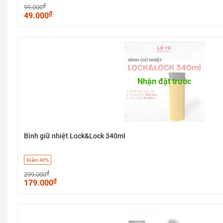
₫
99.000
₫
49.000
Nhận đặt trước
Bình giữ nhiệt Lock&Lock 340ml
Giảm 40%
₫
299.000
₫
179.000