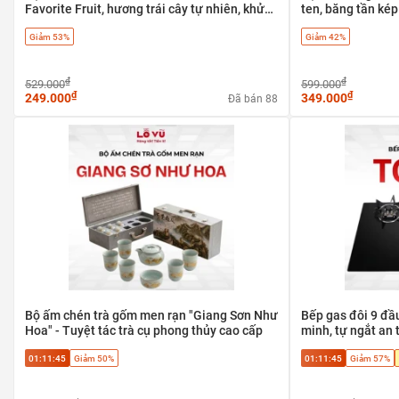
Favorite Fruit, hương trái cây tự nhiên, khử
ten, băng tần kép
mùi
Giảm 53%
Giảm 42%
₫
₫
529.000
599.000
₫
₫
249.000
349.000
Đã bán 88
Bộ ấm chén trà gốm men rạn "Giang Sơn Như
Bếp gas đôi 9 đầ
Hoa" - Tuyệt tác trà cụ phong thủy cao cấp
minh, tự ngắt an 
01:11:45
Giảm 50%
01:11:45
Giảm 57%