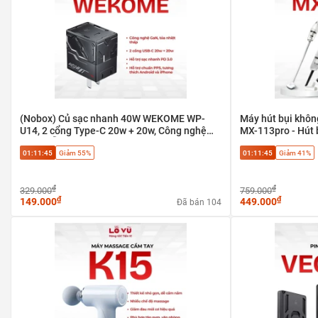
(Nobox) Củ sạc nhanh 40W WEKOME WP-
Máy hút bụi khôn
U14, 2 cổng Type-C 20w + 20w, Công nghệ
MX-113pro - Hút 
GaN. Hỗ trợ chuẩn PPS
Làm sạch sofa, bà
01:11:45
Giảm 55%
01:11:45
Giảm 41%
₫
₫
329.000
759.000
₫
₫
149.000
449.000
Đã bán 104