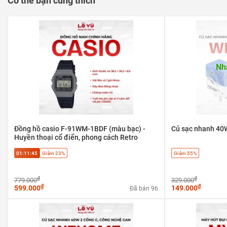
Có thể bạn cũng thích
Nh
Đồng hồ casio F-91WM-1BDF (màu bạc) -
Củ sạc nhanh 4
Huyền thoại cổ điển, phong cách Retro
01:11:45
Giảm 23%
Giảm 55%
₫
₫
779.000
329.000
₫
₫
599.000
149.000
Đã bán 96