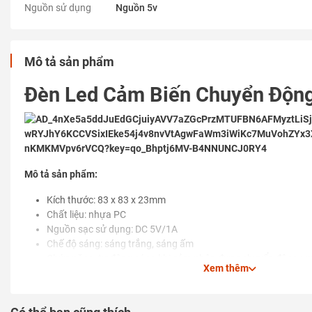
Nguồn sử dụng
Nguồn 5v
Mô tả sản phẩm
Đèn Led Cảm Biến Chuyển Động
Mô tả sản phẩm:
Kích thước: 83 x 83 x 23mm
Chất liệu: nhựa PC
Nguồn sạc sử dụng: DC 5V/1A
Chế độ sáng: sáng trắng, sáng ấm
Chức năng: tự động sáng khi cảm nhận được chuyển động x
Xem thêm
Tuổi thọ đèn: 2000h
Phương pháp lắp đặt: nam châm