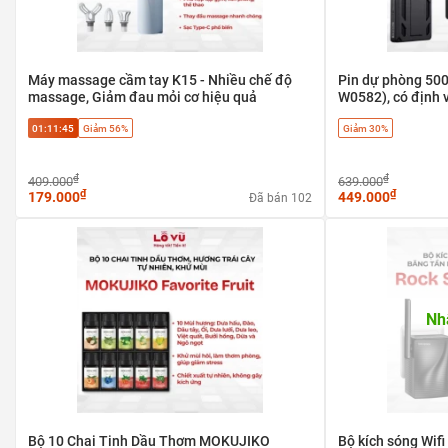
Máy massage cầm tay K15 - Nhiều chế độ
Pin dự phòng 50
massage, Giảm đau mỏi cơ hiệu quả
W0582), có định v
20w & Magsafe
01:11:45
Giảm 56%
Giảm 30%
₫
₫
409.000
639.000
₫
₫
179.000
449.000
Đã bán 102
Nh
Bộ 10 Chai Tinh Dầu Thơm MOKUJIKO
Bộ kích sóng Wif