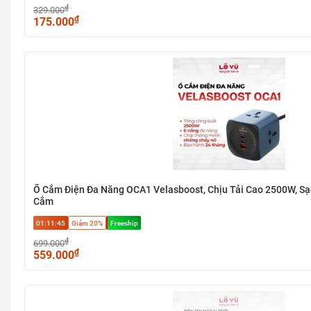
₫
329.000
₫
175.000
Ổ Cắm Điện Đa Năng OCA1 Velasboost, Chịu Tải Cao 2500W, Sạ
Cắm
01:11:45
Giảm 20%
Freeship
₫
699.000
₫
559.000