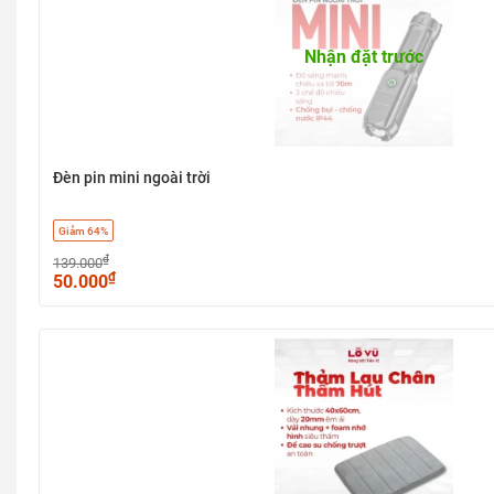
Nhận đặt trước
Đèn pin mini ngoài trời
Giảm 64%
₫
139.000
₫
50.000