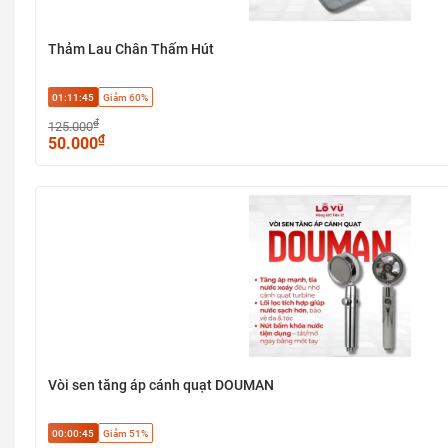
Thảm Lau Chân Thấm Hút
01:11:45
Giảm 60%
₫
125.000
₫
50.000
Vòi sen tăng áp cánh quạt DOUMAN
00:00:45
Giảm 51%