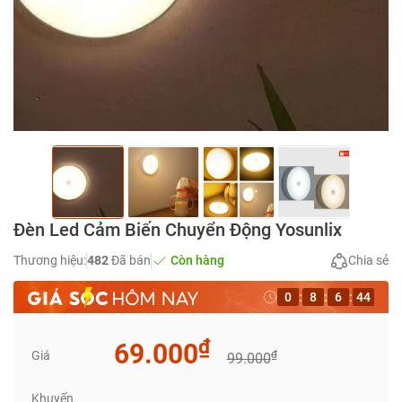
Đèn Led Cảm Biến Chuyển Động Yosunlix
Thương hiệu:
482
Đã bán
Còn hàng
Chia sẻ
0
:
8
:
6
:
44
₫
69.000
Giá
₫
99.000
Khuyến