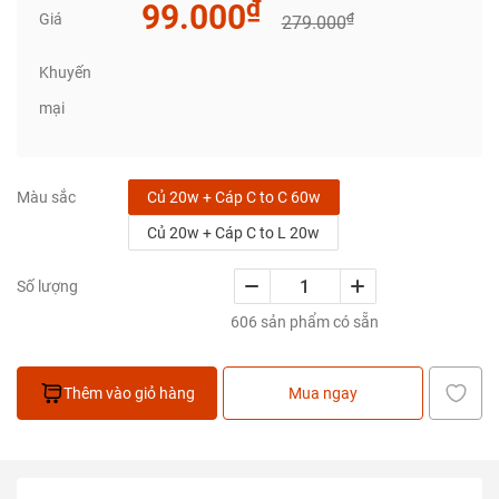
₫
99.000
Giá
₫
279.000
Khuyến
mại
Củ 20w + Cáp C to C 60w
Màu sắc
Củ 20w + Cáp C to L 20w
Số lượng
606 sản phẩm có sẵn
Thêm vào giỏ hàng
Mua ngay