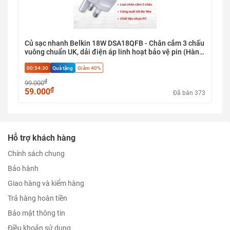
Củ sạc nhanh Belkin 18W DSA18QFB - Chân cắm 3 chấu
vuông chuẩn UK, dải điện áp linh hoạt bảo vệ pin (Hàng
Nobox / Xước nhẹ)
00:54:29
Quà tặng
Giảm 40%
₫
99.000
₫
59.000
Đã bán 373
Hỗ trợ khách hàng
Chính sách chung
Bảo hành
Giao hàng và kiểm hàng
Trả hàng hoàn tiền
Bảo mật thông tin
Điều khoản sử dụng