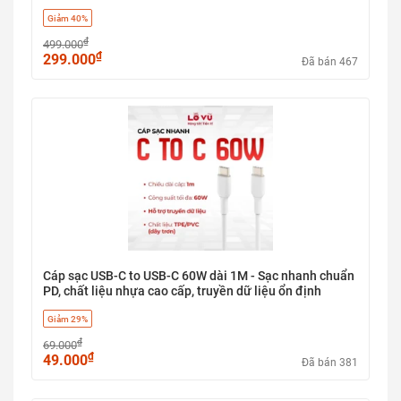
Giảm 40%
₫
499.000
₫
299.000
Đã bán 467
Cáp sạc USB-C to USB-C 60W dài 1M - Sạc nhanh chuẩn
PD, chất liệu nhựa cao cấp, truyền dữ liệu ổn định
Giảm 29%
₫
69.000
₫
49.000
Đã bán 381