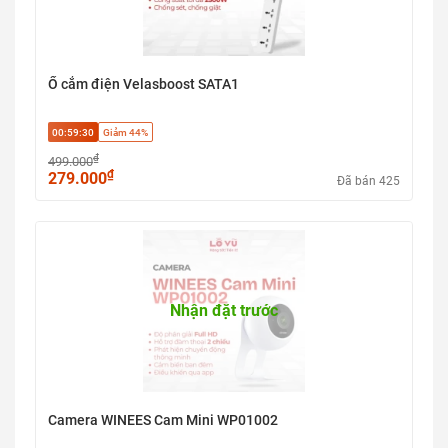
Ổ cắm điện Velasboost SATA1
00:59:29
Giảm 44%
₫
499.000
₫
279.000
Đã bán 425
Nhận đặt trước
Camera WINEES Cam Mini WP01002