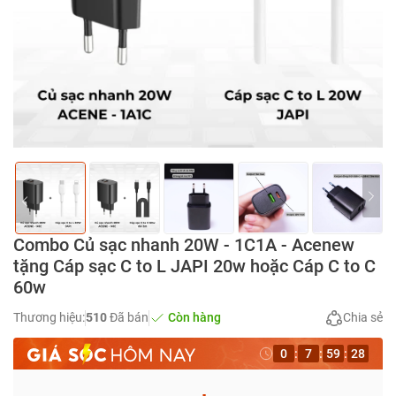
Combo Củ sạc nhanh 20W - 1C1A - Acenew
tặng Cáp sạc C to L JAPI 20w hoặc Cáp C to C
60w
Thương hiệu:
510
Đã bán
Còn hàng
Chia sẻ
0
:
7
:
59
:
28