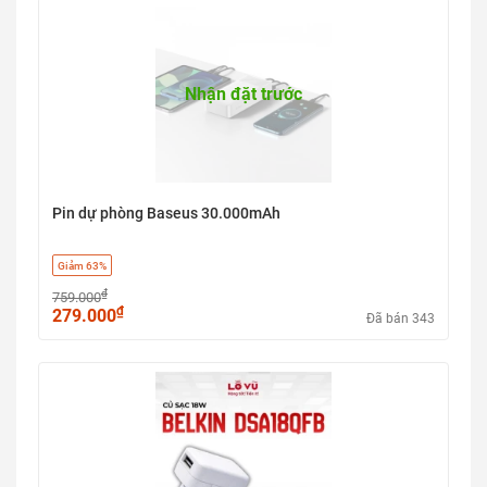
Nhận đặt trước
Pin dự phòng Baseus 30.000mAh
Giảm 63%
₫
759.000
₫
279.000
Đã bán 343