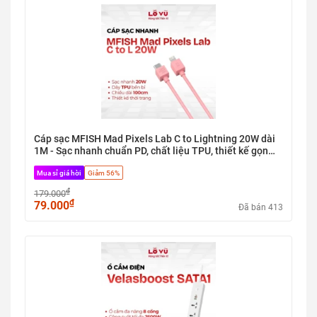
Cáp sạc MFISH Mad Pixels Lab C to Lightning 20W dài
1M - Sạc nhanh chuẩn PD, chất liệu TPU, thiết kế gọn
nhẹ
Mua sỉ giá hời
Giảm 56%
₫
179.000
₫
79.000
Đã bán 413