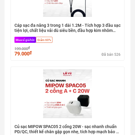
Sạc đồng thời USB-C + USB-A:
5V⎓3A (Công suất
tổng tối đa 15W dòng truyền phẳng sạch)
Ứng dụng thực tế:
Sạc điện thoại thông minh, máy tính
Cáp sạc đa năng 3 trong 1 dài 1.2M - Tích hợp 3 đầu sạc
tiện lợi, chất liệu vải dù siêu bền, đầu hợp kim nhôm
bảng, tai nghe, pin dự phòng và các thiết bị cổng USB,
chống gỉ
Type-C hằng ngày
Mua sỉ giá hời
Giảm 60%
₫
Sở hữu ngay củ sạc nhanh Acenew 20W 1C1A để làm chủ
199.000
₫
79.000
công nghệ sạc kép bứt phá, dọn sạch thời gian chờ đợi và tự
Đã bán 526
tin tận hưởng cuộc sống công nghệ tối giản, tiện lợi hằng
ngày!
#LỗVũ1 #vuabanlo #levu01 #CuSacAcenew20W
#CocSacNhanh2Cong #Acenew1C1A #SacNhanhPD20W
#SacNhanhQC18W #CuSacTypeC_USBA
#NhựaPCChịuNhiệt #ToiGianCongNghe #PhuKienDienThoai
#LuuTruThongMinh
Củ sạc MIPOW SPAC05 2 cổng 20W - sạc nhanh chuẩn
PD/QC, thiết kế chân gập gọn nhẹ, tích hợp mạch bảo vệ