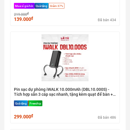
an toàn cho iPhone, Samsung
Mua sỉ giá hời
Quà tặng
Giảm 37%
₫
219.000
₫
139.000
Đã bán 434
Pin sạc dự phòng iWALK 10.000mAh (DBL10.000S) -
Tích hợp sẵn 3 cáp sạc nhanh, tặng kèm quạt để bàn +
cáp sạc C-C (Hàng Nobox)
Quà tặng
Freeship
₫
299.000
Đã bán 486