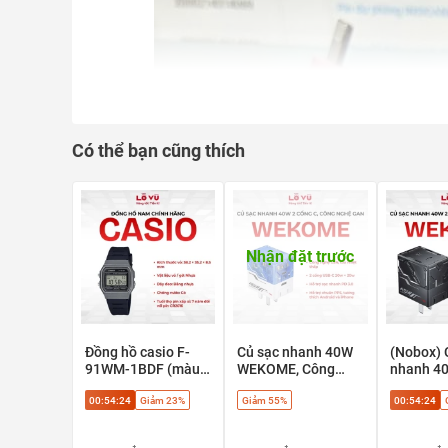
Có thể bạn cũng thích
Nhận đặt trước
Đồng hồ casio F-
Củ sạc nhanh 40W
(Nobox) 
91WM-1BDF (màu
WEKOME, Công
nhanh 4
bạc) - Huyền thoại
Nghệ Gan
WEKOME 
00:54:23
Giảm 23%
Giảm 55%
00:54:23
cổ điển, phong cách
2 cổng T
Retro
+ 20w, C
GaN. Hỗ 