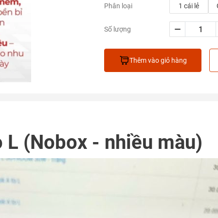
1 cái lẻ
Phân loại
Số lượng
Thêm vào giỏ hàng
o L (Nobox - nhiều màu)