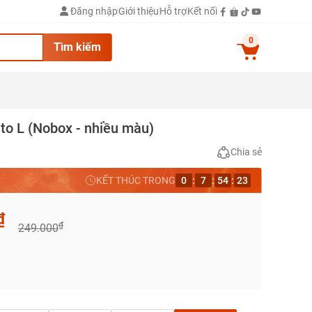
Đăng nhập
Giới thiệu
Hỗ trợ
Kết nối
0
Tìm kiếm
to L (Nobox - nhiều màu)
Chia sẻ
KẾT THÚC TRONG
0
:
7
:
54
:
22
₫
₫
249.000