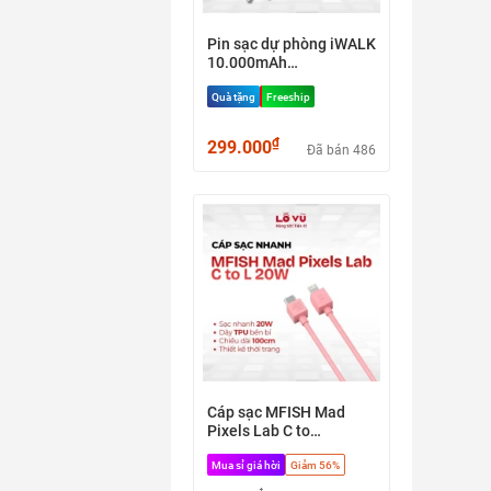
Pin sạc dự phòng iWALK
10.000mAh
(DBL10.000S) - Tích hợp
Quà tặng
Freeship
sẵn 3 cáp sạc nhanh,
tặng kèm quạt để bàn +
cáp sạc C-C (Hàng
₫
299.000
Đã bán 486
Nobox)
Cáp sạc MFISH Mad
Pixels Lab C to
Lightning 20W dài 1M -
Mua sỉ giá hời
Giảm 56%
Sạc nhanh chuẩn PD,
chất liệu TPU, thiết kế