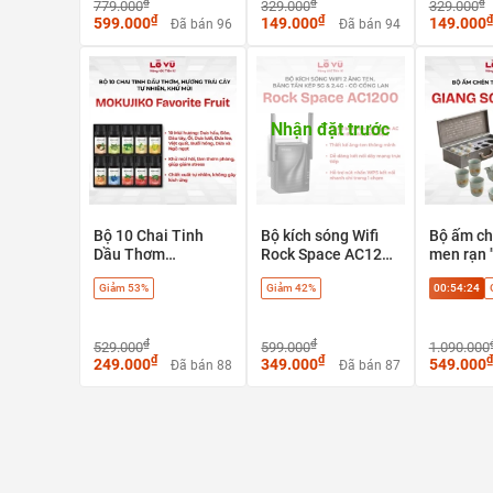
₫
₫
₫
779.000
329.000
PPS
329.000
₫
₫
₫
599.000
149.000
149.000
Đã bán 96
Đã bán 94
Nhận đặt trước
Bộ 10 Chai Tinh
Bộ kích sóng Wifi
Bộ ấm ch
Dầu Thơm
Rock Space AC1200
men rạn 
MOKUJIKO
, 2 ăng ten, băng
Như Hoa"
Giảm 53%
Giảm 42%
00:54:23
Favorite Fruit,
tần kép 5G & 2.4G -
tác trà c
hương trái cây tự
có cổng LAN
thủy cao
nhiên, khử mùi
₫
₫
529.000
599.000
1.090.000
₫
₫
₫
249.000
349.000
549.000
Đã bán 88
Đã bán 87