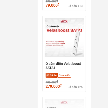
₫
179.000
gọn nhẹ
₫
79.000
Đã bán 413
Ổ cắm điện Velasboost
SATA1
00:54:23
Giảm 44%
₫
499.000
₫
279.000
Đã bán 425