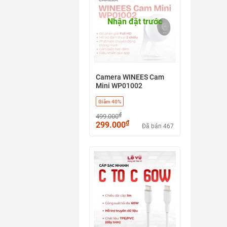
Nhận đặt trước
Camera WINEES Cam
Mini WP01002
Giảm 40%
₫
499.000
₫
299.000
Đã bán 467