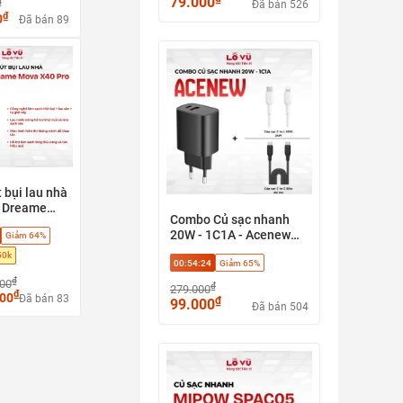
79.000
₫
Đã bán 526
₫
0
Đã bán 89
 bụi lau nhà
 Dreame
Combo Củ sạc nhanh
0 Pro - Hút
20W - 1C1A - Acenew
Giảm 64%
u sàn + tự
tặng Cáp sạc C to L JAPI
y, Phù hợp
50k
00:54:23
Giảm 65%
20w hoặc Cáp C to C
h, sàn gỗ,
60w
₫
000
₫
279.000
₫
000
Đã bán 83
₫
99.000
Đã bán 504