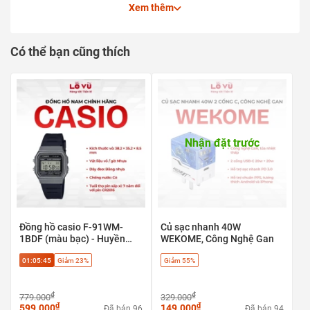
Xem thêm
Có thể bạn cũng thích
Nhận đặt trước
Đồng hồ casio F-91WM-
Củ sạc nhanh 40W
1BDF (màu bạc) - Huyền
WEKOME, Công Nghệ Gan
thoại cổ điển, phong cách
01:05:45
Giảm 23%
Giảm 55%
Retro
Mô tả sản phẩm:
Loại cáp: USB-C to Lightning
₫
₫
779.000
329.000
₫
₫
Công suất hỗ trợ: Sạc nhanh PD lên đến 20W
599.000
149.000
Đã bán 96
Đã bán 94