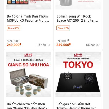
Bộ 10 Chai Tinh Dầu Thơm
Bộ kích sóng Wifi Rock
MOKUJIKO Favorite Fruit,
Space AC1200 , 2 ăng ten,
hương trái cây tự nhiên, khử
băng tần kép 5G & 2.4G - có
Giảm 53%
Giảm 42%
mùi
cổng LAN
₫
₫
529.000
599.000
₫
₫
249.000
349.000
Đã bán 88
Đã bán 87
Bộ ấm chén trà gốm men
Bếp gas đôi 9 đầu đốt
rạn "Giang Sơn Như Hoa" -
Tokyo - Hẹn giờ thông minh,