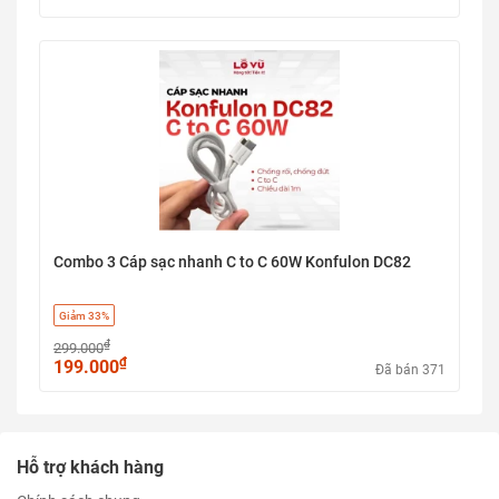
Combo 3 Cáp sạc nhanh C to C 60W Konfulon DC82
Giảm 33%
₫
299.000
₫
199.000
Đã bán 371
Hỗ trợ khách hàng