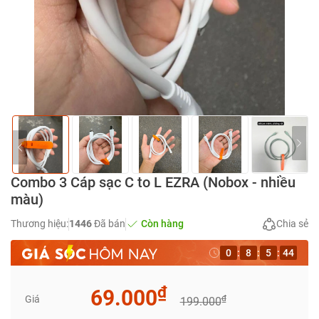
Combo 3 Cáp sạc C to L EZRA (Nobox - nhiều
màu)
Thương hiệu:
1446
Đã bán
Còn hàng
Chia sẻ
0
:
8
:
5
:
44
₫
69.000
Giá
₫
199.000