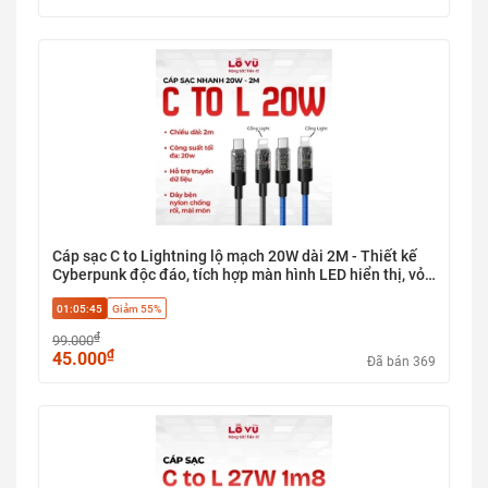
Cáp sạc C to Lightning lộ mạch 20W dài 2M - Thiết kế
Cyberpunk độc đáo, tích hợp màn hình LED hiển thị, vỏ
bện dù và sạc nhanh PD
01:05:45
Giảm 55%
₫
99.000
₫
45.000
Đã bán 369