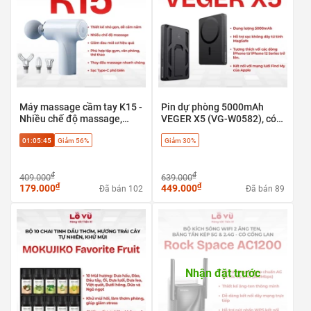
Máy massage cầm tay K15 -
Pin dự phòng 5000mAh
Nhiều chế độ massage,
VEGER X5 (VG-W0582), có
Giảm đau mỏi cơ hiệu quả
định vị Apple find my, sạc
01:05:45
Giảm 56%
Giảm 30%
nhanh 20w & Magsafe
₫
₫
409.000
639.000
₫
₫
179.000
449.000
Đã bán 102
Đã bán 89
Nhận đặt trước