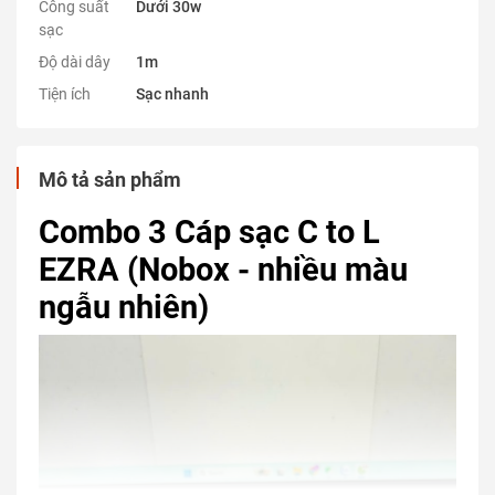
Công suất
Dưới 30w
sạc
Độ dài dây
1m
Tiện ích
Sạc nhanh
Mô tả sản phẩm
Combo 3 Cáp sạc C to L
EZRA (Nobox - nhiều màu
ngẫu nhiên)