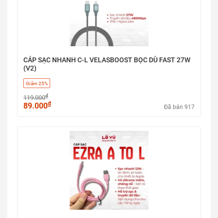
CÁP SẠC NHANH C-L VELASBOOST BỌC DÙ FAST 27W
(V2)
Giảm 25%
₫
119.000
₫
89.000
Đã bán 917