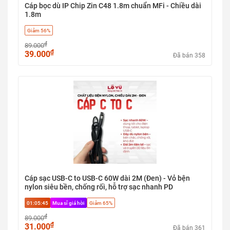
Cáp bọc dù IP Chip Zin C48 1.8m chuẩn MFi - Chiều dài
1.8m
Giảm 56%
₫
89.000
₫
39.000
Đã bán 358
Cáp sạc USB-C to USB-C 60W dài 2M (Đen) - Vỏ bện
nylon siêu bền, chống rối, hỗ trợ sạc nhanh PD
01:05:45
Mua sỉ giá hời
Giảm 65%
₫
89.000
₫
31.000
Đã bán 361