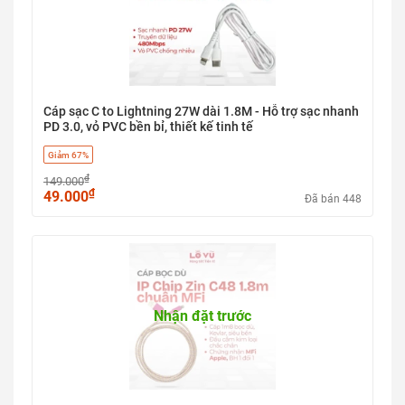
Cáp sạc C to Lightning 27W dài 1.8M - Hỗ trợ sạc nhanh
PD 3.0, vỏ PVC bền bỉ, thiết kế tinh tế
Giảm 67%
₫
149.000
₫
49.000
Đã bán 448
Nhận đặt trước