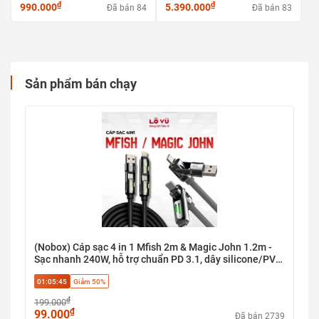
₫
₫
990.000
5.390.000
Đã bán 84
Đã bán 83
Sản phẩm bán chạy
(Nobox) Cáp sạc 4 in 1 Mfish 2m & Magic John 1.2m -
Sạc nhanh 240W, hỗ trợ chuẩn PD 3.1, dây silicone/PVC
bền bỉ, chip thông minh E-marker
01:05:45
Giảm 50%
₫
199.000
₫
99.000
Đã bán 2739