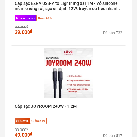
Cáp sạc EZRA USB-A to Lightning dài 1M - Vỏ silicone
mềm chống rối, sạc ổn định 12W, truyền dữ liệu nhanh,
đa dạng màu sắc - Nobox
Mua sỉ giá hời
Giảm 41%
₫
49.000
₫
29.000
Đã bán 732
Cáp sạc JOYROOM 240W - 1.2M
01:05:45
Giảm 51%
₫
99.000
₫
49.000
Đã bán 517