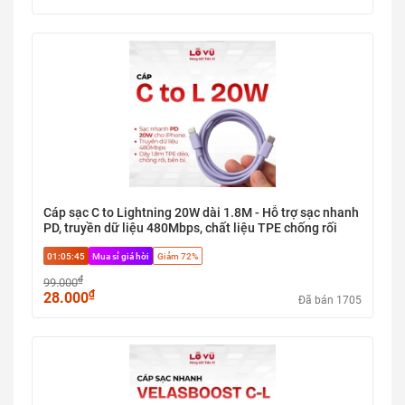
Cáp sạc C to Lightning 20W dài 1.8M - Hỗ trợ sạc nhanh
PD, truyền dữ liệu 480Mbps, chất liệu TPE chống rối
01:05:45
Mua sỉ giá hời
Giảm 72%
₫
99.000
₫
28.000
Đã bán 1705