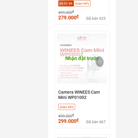
00:51:58
Giảm 44%
₫
499.000
₫
279.000
Đã bán 425
Nhận đặt trước
Camera WINEES Cam
Mini WP01002
Giảm 40%
₫
499.000
₫
299.000
Đã bán 467