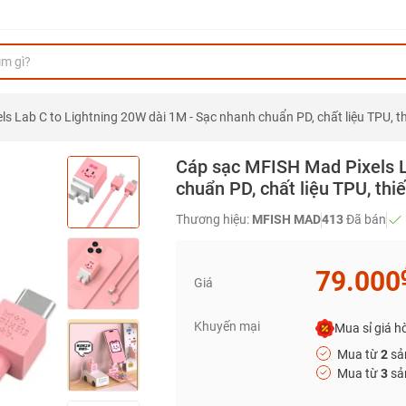
s Lab C to Lightning 20W dài 1M - Sạc nhanh chuẩn PD, chất liệu TPU, th
Cáp sạc MFISH Mad Pixels L
chuẩn PD, chất liệu TPU, thi
Thương hiệu:
MFISH MAD
413
Đã bán
79.000
Giá
Khuyến mại
Mua sỉ giá hờ
Mua từ
2
sả
Mua từ
3
sả