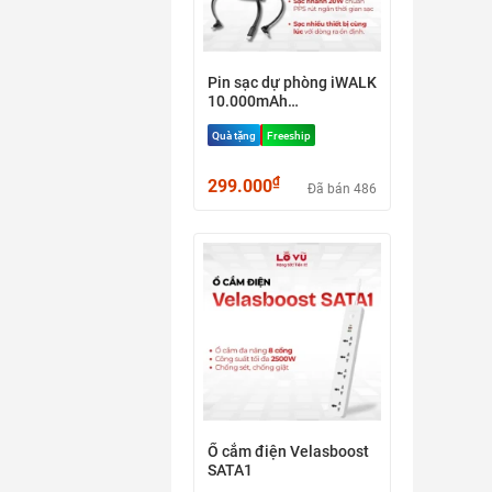
Pin sạc dự phòng iWALK
10.000mAh
(DBL10.000S) - Tích hợp
Quà tặng
Freeship
sẵn 3 cáp sạc nhanh,
tặng kèm quạt để bàn +
cáp sạc C-C (Hàng
₫
299.000
Đã bán 486
Nobox)
Ổ cắm điện Velasboost
SATA1