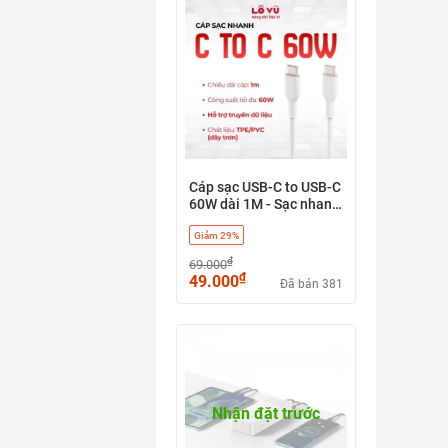
Cáp sạc USB-C to USB-C
60W dài 1M - Sạc nhanh
chuẩn PD, chất liệu
Giảm 29%
nhựa cao cấp, truyền dữ
liệu ổn định
₫
69.000
₫
49.000
Đã bán 381
Nhận đặt trước