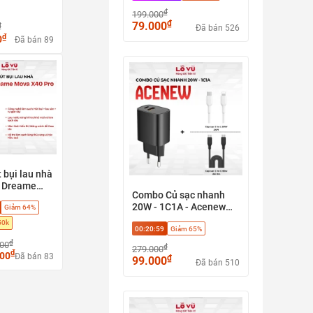
 nhanh 20w
hợp kim nhôm chống gỉ
₫
199.000
afe
₫
79.000
₫
Đã bán 526
₫
0
Đã bán 89
 bụi lau nhà
 Dreame
Combo Củ sạc nhanh
0 Pro - Hút
20W - 1C1A - Acenew
Giảm 64%
u sàn + tự
tặng Cáp sạc C to L JAPI
y, Phù hợp
50k
00:20:58
Giảm 65%
20w hoặc Cáp C to C
h, sàn gỗ,
60w
₫
000
₫
279.000
₫
000
Đã bán 83
₫
99.000
Đã bán 510