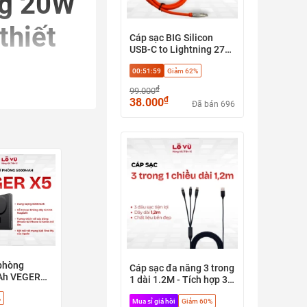
ng 20W
thiết
Cáp sạc BIG Silicon
USB-C to Lightning 27W
dài 1M - Vỏ silicone siêu
00:51:58
Giảm 62%
mềm, sạc nhanh PD, ổn
định cảm ứng, chống
₫
99.000
gãy gập (không hộp)
₫
38.000
Đã bán 696
 cùng chất liệu
phòng
Pad
Cáp sạc đa năng 3 trong
Ah VEGER
1 dài 1.2M - Tích hợp 3
W0582), có
đầu sạc tiện lợi, chất
%
Apple find
Mua sỉ giá hời
Giảm 60%
liệu vải dù siêu bền, đầu