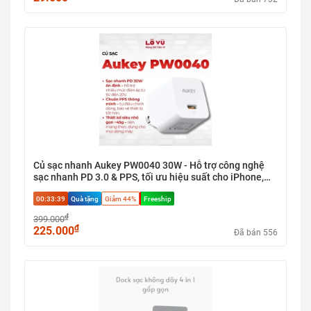
Củ sạc nhanh Aukey PW0040 30W - Hỗ trợ công nghệ
sạc nhanh PD 3.0 & PPS, tối ưu hiệu suất cho iPhone,
Samsung và iPad
00:33:38
Quà tặng
Giảm 44%
Freeship
₫
399.000
₫
225.000
Đã bán 556