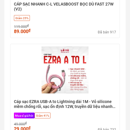
CÁP SẠC NHANH C-L VELASBOOST BỌC DÙ FAST 27W
(V2)
Giảm 25%
₫
119.000
₫
89.000
Đã bán 917
Cáp sạc EZRA USB-A to Lightning dài 1M - Vỏ silicone
mềm chống rối, sạc ổn định 12W, truyền dữ liệu nhanh,
đa dạng màu sắc - Nobox
Mua sỉ giá hời
Giảm 41%
₫
49.000
₫
29.000
Đã bán 732