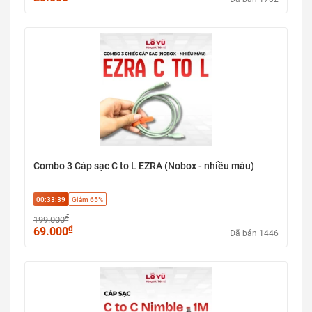
Combo 3 Cáp sạc C to L EZRA (Nobox - nhiều màu)
00:33:38
Giảm 65%
₫
199.000
₫
69.000
Đã bán 1446