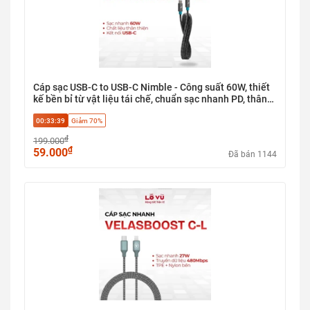
Cáp sạc USB-C to USB-C Nimble - Công suất 60W, thiết
kế bền bỉ từ vật liệu tái chế, chuẩn sạc nhanh PD, thân
thiện với môi trường
00:33:38
Giảm 70%
₫
199.000
₫
59.000
Đã bán 1144