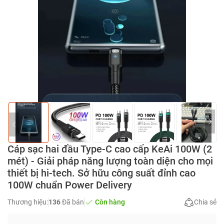
Cáp sạc hai đầu Type-C cao cấp KeAi 100W (2
mét) - Giải pháp năng lượng toàn diện cho mọi
thiết bị hi-tech. Sở hữu công suất đỉnh cao
100W chuẩn Power Delivery
Thương hiệu:
136
Đã bán
Còn hàng
Chia sẻ