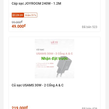
Cáp sạc JOYROOM 240W - 1.2M
01:29:38
Giảm 51%
₫
99.000
₫
49.000
Đã bán 523
Nhận đặt trước
Củ sạc USAMS 30W - 2 Cổng A & C
₫
219.000
Đã bán 426