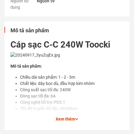
Nguồn sử
Nguồn 5v
dụng
Mô tả sản phẩm
Cáp sạc C-C 240W Toocki
Mô tả sản phẩm:
Chiều dài sản phẩm: 1 - 2 - 3m
Chất liệu: dây bọc dù, đầu hợp kim nhôm
Công suất sạc tối đa: 240W
Dòng sạc tối đa: 6A
Công nghệ hỗ trợ: PD3.1
Tốc độ truyền dữ liệu: 480Mbps
Chip: E-Marker
Xem thêm
Ưu điểm sản phẩm: