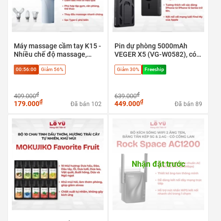
Máy massage cầm tay K15 -
Pin dự phòng 5000mAh
Nhiều chế độ massage,
VEGER X5 (VG-W0582), có
Giảm đau mỏi cơ hiệu quả
định vị Apple find my, sạc
00:56:00
Giảm 56%
Giảm 30%
Freeship
nhanh 20w & Magsafe
₫
₫
409.000
639.000
₫
₫
179.000
449.000
Đã bán 102
Đã bán 89
Nhận đặt trước