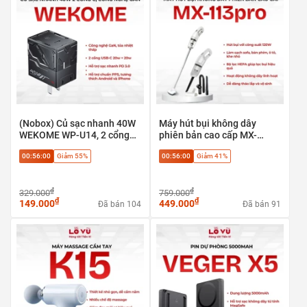
(Nobox) Củ sạc nhanh 40W
Máy hút bụi không dây
WEKOME WP-U14, 2 cổng
phiên bản cao cấp MX-
Type-C 20w + 20w, Công
113pro - Hút bụi với công
00:56:00
Giảm 55%
00:56:00
Giảm 41%
nghệ GaN. Hỗ trợ chuẩn
suất 120W, Làm sạch sofa,
PPS
bàn phím, ô tô, khe nhỏ
₫
₫
329.000
759.000
₫
₫
149.000
449.000
Đã bán 104
Đã bán 91