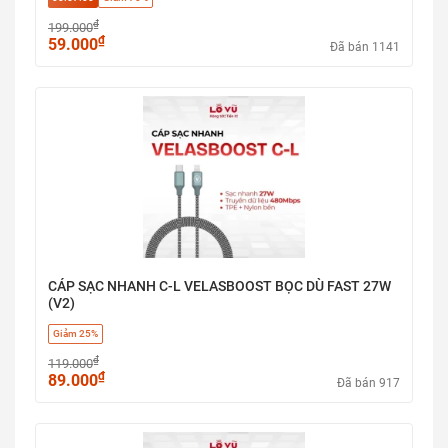
₫
199.000
₫
59.000
Đã bán 1141
CÁP SẠC NHANH C-L VELASBOOST BỌC DÙ FAST 27W
(V2)
Giảm 25%
₫
119.000
₫
89.000
Đã bán 917