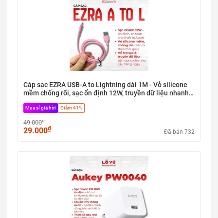
Cáp sạc EZRA USB-A to Lightning dài 1M - Vỏ silicone
mềm chống rối, sạc ổn định 12W, truyền dữ liệu nhanh,
đa dạng màu sắc - Nobox
Mua sỉ giá hời
Giảm 41%
₫
49.000
₫
29.000
Đã bán 732