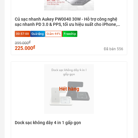
Củ sạc nhanh Aukey PW0040 30W - Hỗ trợ công nghệ
sạc nhanh PD 3.0 & PPS, tối ưu hiệu suất cho iPhone,
Samsung và iPad
00:57:00
Quà tặng
Giảm 44%
Freeship
₫
399.000
₫
225.000
Đã bán 556
Hết hàng
Dock sạc không dây 4 in 1 gấp gọn