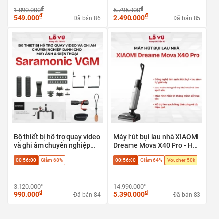
₫
₫
1.090.000
5.795.000
₫
₫
549.000
2.490.000
Đã bán 86
Đã bán 85
Bộ thiết bị hỗ trợ quay video
Máy hút bụi lau nhà XIAOMI
và ghi âm chuyên nghiệp
Dreame Mova X40 Pro - Hút
Saramonic VGM dành cho
bụi + lau sàn + tự giặt sấy,
00:56:00
Giảm 68%
00:56:00
Giảm 64%
Voucher 50k
máy ảnh & điện thoại
Phù hợp sàn gạch, sàn gỗ,
sàn đá
₫
₫
3.120.000
14.990.000
₫
₫
990.000
5.390.000
Đã bán 84
Đã bán 83