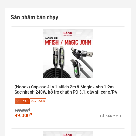
Sản phẩm bán chạy
(Nobox) Cáp sạc 4 in 1 Mfish 2m & Magic John 1.2m -
Sạc nhanh 240W, hỗ trợ chuẩn PD 3.1, dây silicone/PVC
bền bỉ, chip thông minh E-marker
00:57:00
Giảm 50%
₫
199.000
₫
99.000
Đã bán 2751