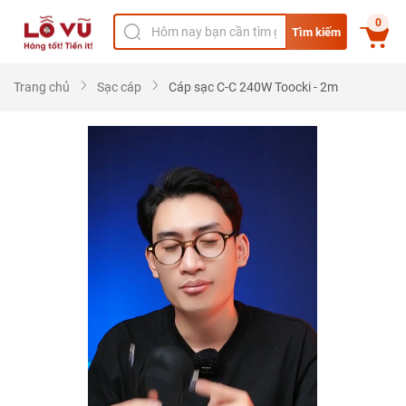
0
Tìm kiếm
Trang chủ
Sạc cáp
Cáp sạc C-C 240W Toocki - 2m