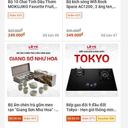
Bộ 10 Chai Tinh Dầu Thơm
Bộ kích sóng Wifi Rock
MOKUJIKO Favorite Fruit,
Space AC1200 , 2 ăng ten,
hương trái cây tự nhiên, khử
băng tần kép 5G & 2.4G - có
Giảm 53%
Giảm 42%
mùi
cổng LAN
₫
₫
529.000
599.000
₫
₫
249.000
349.000
Đã bán 88
Đã bán 87
Bộ ấm chén trà gốm men
Bếp gas đôi 9 đầu đốt
rạn "Giang Sơn Như Hoa" -
Tokyo - Hẹn giờ thông minh,
Tuyệt tác trà cụ phong thủy
tự ngắt an toàn
00:56:00
Giảm 50%
00:56:00
Giảm 57%
Voucher 50k
cao cấp