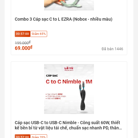
Combo 3 Cáp sạc C to L EZRA (Nobox - nhiều màu)
00:57:00
Giảm 65%
₫
199.000
₫
69.000
Đã bán 1446
Cáp sạc USB-C to USB-C Nimble - Công suất 60W, thiết
kế bền bỉ từ vật liệu tái chế, chuẩn sạc nhanh PD, thân
thiện với môi trường
00:57:00
Giảm 70%