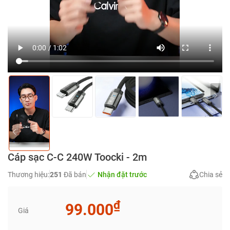
Cáp sạc C-C 240W Toocki - 2m
Thương hiệu:
251
Đã bán
Nhận đặt trước
Chia sẻ
₫
99.000
Giá