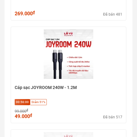
₫
269.000
Đã bán 481
Cáp sạc JOYROOM 240W - 1.2M
00:56:00
Giảm 51%
₫
99.000
₫
49.000
Đã bán 517