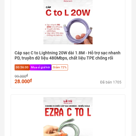
Cáp sạc C to Lightning 20W dài 1.8M - Hỗ trợ sạc nhanh
PD, truyền dữ liệu 480Mbps, chất liệu TPE chống rối
00:56:00
Mua sỉ giá hời
Giảm 72%
₫
99.000
₫
28.000
Đã bán 1705