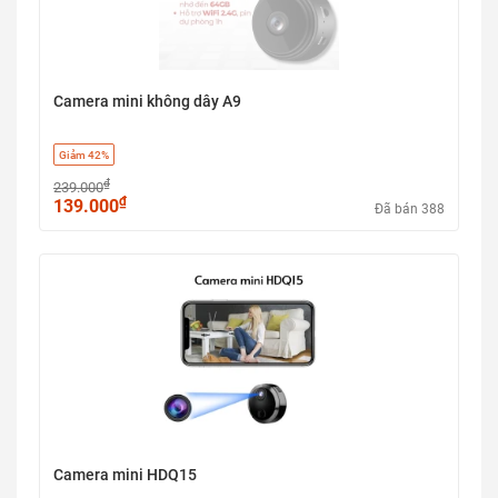
Camera mini không dây A9
Giảm 42%
₫
239.000
₫
139.000
Đã bán 388
Camera mini HDQ15