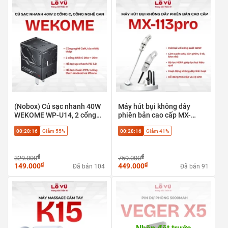
(Nobox) Củ sạc nhanh 40W
Máy hút bụi không dây
WEKOME WP-U14, 2 cổng
phiên bản cao cấp MX-
Type-C 20w + 20w, Công
113pro - Hút bụi với công
00:28:15
Giảm 55%
00:28:15
Giảm 41%
nghệ GaN. Hỗ trợ chuẩn
suất 120W, Làm sạch sofa,
PPS
bàn phím, ô tô, khe nhỏ
₫
₫
329.000
759.000
₫
₫
149.000
449.000
Đã bán 104
Đã bán 91