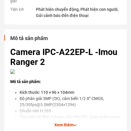
giải
Tiện ích
Phát hiện chuyển động, Phát hiện con người,
Gửi cảnh báo đến điện thoại
Mô tả sản phẩm
Camera IPC-A22EP-L -Imou
Ranger 2
Mô tả sản phẩm:
Kích thước: 110 × 96 × 104mm
Độ phân giải 3MP (2K), cảm biến 1/2.8” CMOS,
25/30fps@3.0MP(2304×1296)
Chuẩn nén H.265
Ống kính cố định 3.6mm, góc nhìn 83°, quay quét ngang
355°, quay quét dọc -5° – 80°.
Xem thêm
Tầm xa hồng ngoại 10m với công nghệ hồng ngoại