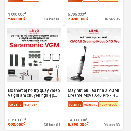
₫
₫
1.090.000
5.795.000
₫
₫
549.000
2.490.000
Đã bán 86
Đã bán 85
Bộ thiết bị hỗ trợ quay video
Máy hút bụi lau nhà XIAOMI
và ghi âm chuyên nghiệp
Dreame Mova X40 Pro - Hút
Saramonic VGM dành cho
bụi + lau sàn + tự giặt sấy,
00:28:15
Giảm 68%
00:28:15
Giảm 64%
Voucher 50k
máy ảnh & điện thoại
Phù hợp sàn gạch, sàn gỗ,
sàn đá
₫
₫
3.120.000
14.990.000
₫
₫
990.000
5.390.000
Đã bán 84
Đã bán 83