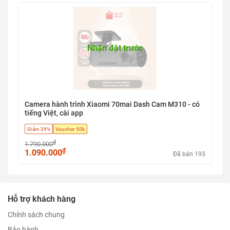
Nhận đặt trước
Camera hành trình Xiaomi 70mai Dash Cam M310 - có
tiếng Việt, cài app
Giảm 39%
Voucher 50k
₫
1.790.000
₫
1.090.000
Đã bán 193
Hỗ trợ khách hàng
Chính sách chung
Bảo hành