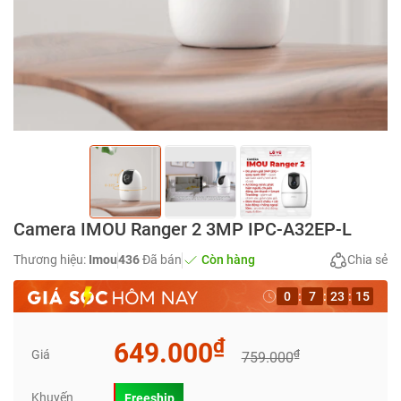
Camera IMOU Ranger 2 3MP IPC-A32EP-L
Thương hiệu:
Imou
436
Đã bán
Còn hàng
Chia sẻ
0
:
7
:
23
:
15
₫
649.000
Giá
₫
759.000
Khuyến
Freeship