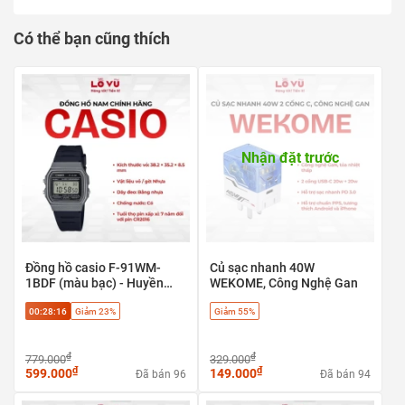
thông minh.
Chống ngược sáng HDR
Có thể bạn cũng thích
Hỗ trợ đàm thoại 2 chiều
Hỗ trợ các tính năng thông minh: phát hiện chuyển
động, phát hiện con người, phát hiện âm thanh bất
thường, chế độ riêng tư, Smart tracking.
Tích hợp còi báo động.
Hỗ trợ chức năng Soft-AP, kết nối trực tiếp wifi camera
Nhận đặt trước
không cần thông qua modem nhà mạng.
Tích hợp Wi-Fi(IEEE802.11b/g/n), LAN, CLOUD (Imou
Protect), ONVIF
Hỗ trợ khe cắm thẻ nhớ Micro SD max 256GB
Nguồn cấp: DC 5V1A, điện năng tiêu thụ <5W
Chất liệu vỏ: nhựa
Đồng hồ casio F-91WM-
Củ sạc nhanh 40W
Đạt chứng nhận CE, FCC
1BDF (màu bạc) - Huyền
WEKOME, Công Nghệ Gan
thoại cổ điển, phong cách
00:28:15
Giảm 23%
Giảm 55%
Retro
₫
₫
779.000
329.000
₫
₫
599.000
149.000
Đã bán 96
Đã bán 94