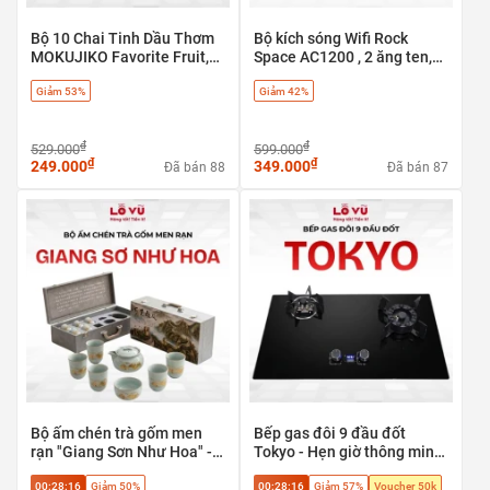
Bộ 10 Chai Tinh Dầu Thơm
Bộ kích sóng Wifi Rock
MOKUJIKO Favorite Fruit,
Space AC1200 , 2 ăng ten,
hương trái cây tự nhiên, khử
băng tần kép 5G & 2.4G - có
Giảm 53%
Giảm 42%
mùi
cổng LAN
₫
₫
529.000
599.000
₫
₫
249.000
349.000
Đã bán 88
Đã bán 87
Bộ ấm chén trà gốm men
Bếp gas đôi 9 đầu đốt
rạn "Giang Sơn Như Hoa" -
Tokyo - Hẹn giờ thông minh,
Tuyệt tác trà cụ phong thủy
tự ngắt an toàn
00:28:15
Giảm 50%
00:28:15
Giảm 57%
Voucher 50k
cao cấp