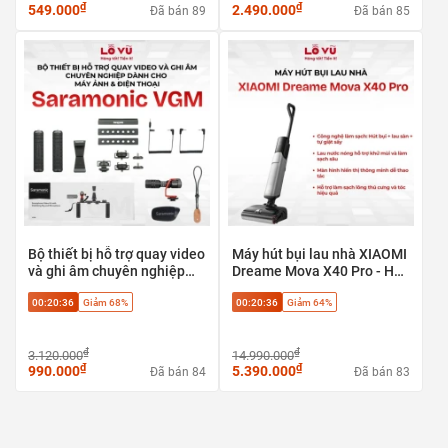
₫
₫
549.000
2.490.000
Đã bán 89
Đã bán 85
Bộ thiết bị hỗ trợ quay video
Máy hút bụi lau nhà XIAOMI
và ghi âm chuyên nghiệp
Dreame Mova X40 Pro - Hút
Saramonic VGM dành cho
bụi + lau sàn + tự giặt sấy,
00:20:35
Giảm 68%
00:20:35
Giảm 64%
máy ảnh & điện thoại
Phù hợp sàn gạch, sàn gỗ,
sàn đá
₫
₫
3.120.000
14.990.000
₫
₫
990.000
5.390.000
Đã bán 84
Đã bán 83