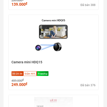
239.000
₫
139.000
Đã bán 388
Camera mini HDQ15
00:20:35
Giảm 46%
Freeship
₫
459.000
₫
249.000
Đã bán 376