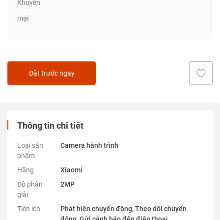
Khuyến
mại
Đặt trước ngay
Thông tin chi tiết
Loại sản
Camera hành trình
phẩm
Hãng
Xiaomi
Độ phân
2MP
giải
Tiện ích
Phát hiện chuyển động, Theo dõi chuyển
động, Gửi cảnh báo đến điện thoại