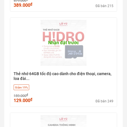
579.000
₫
389.000
Đã bán 215
Nhận đặt trước
Thẻ nhớ 64GB tốc độ cao dành cho điện thoại, camera,
loa đài...
Giảm 19%
₫
159.000
₫
129.000
Đã bán 249