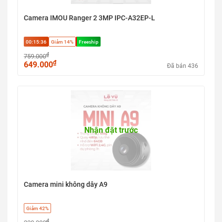
Camera IMOU Ranger 2 3MP IPC-A32EP-L
00:15:35
Giảm 14%
Freeship
₫
759.000
₫
649.000
Đã bán 436
Nhận đặt trước
Camera mini không dây A9
Giảm 42%
₫