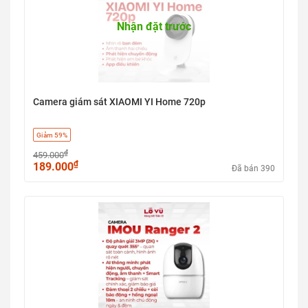
Nhận đặt trước
Camera giám sát XIAOMI YI Home 720p
Giảm 59%
₫
459.000
₫
189.000
Đã bán 390