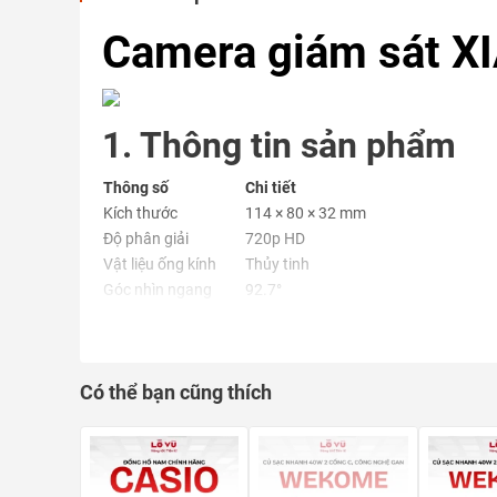
Camera giám sát X
1. Thông tin sản phẩm
Thông số
Chi tiết
Kích thước
114 × 80 × 32 mm
Độ phân giải
720p HD
Vật liệu ống kính
Thủy tinh
Góc nhìn ngang
92.7°
Góc nhìn dọc
48.7°
Góc nhìn chéo
111.2°
Tầm nhìn đêm
Hồng ngoại 8×940nm – phạm vi 9m
Có thể bạn cũng thích
Lưu trữ
Thẻ nhớ microSD 8–32GB
Kết nối
Wi-Fi 2.4GHz (802.11 b/g/n)
Mã hóa
WEP / WPA / WPA2
Tương thích
iOS 7.0+ / Android 4.0+
Băng thông tối thiểu
≥1 Mbps