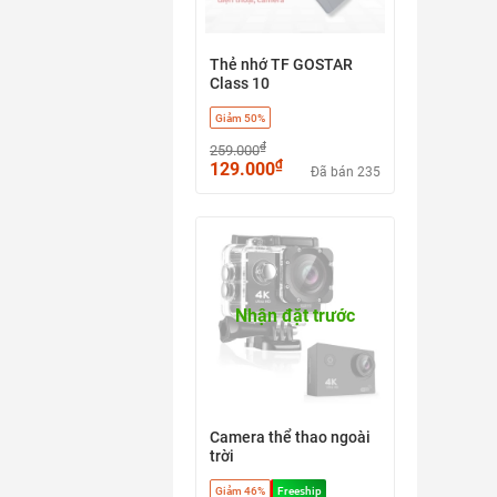
Thẻ nhớ TF GOSTAR
Class 10
Giảm 50%
₫
259.000
₫
129.000
Đã bán 235
Nhận đặt trước
Camera thể thao ngoài
trời
Giảm 46%
Freeship