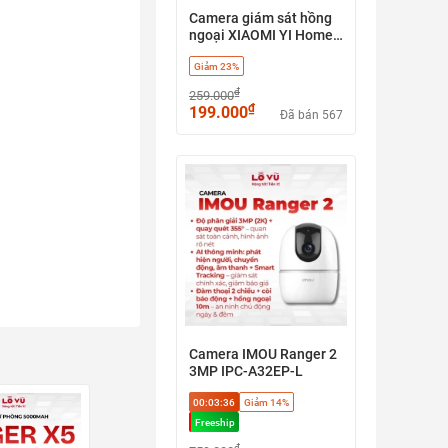
Camera giám sát hồng
ngoại XIAOMI YI Home
1080p (Nobox)
Giảm 23%
₫
259.000
₫
199.000
Đã bán 567
Camera IMOU Ranger 2
3MP IPC-A32EP-L
00:03:36
Giảm 14%
Freeship
₫