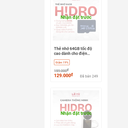
Nhận đặt trước
Thẻ nhớ 64GB tốc độ
cao dành cho điện
thoại, camera, loa đài...
Giảm 19%
₫
159.000
₫
129.000
Đã bán 249
Nhận đặt trước