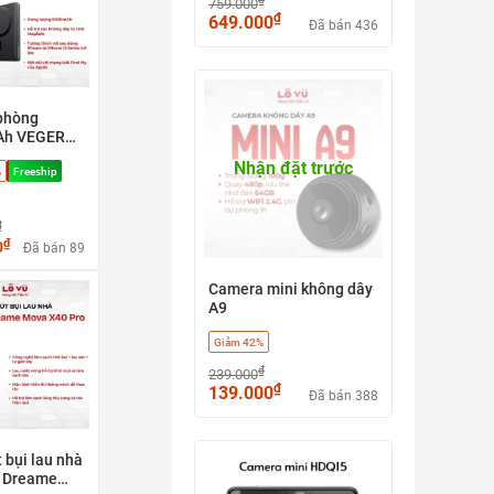
759.000
₫
649.000
Đã bán 436
phòng
Ah VEGER
W0582), có
Nhận đặt trước
%
Freeship
Apple find
 nhanh 20w
afe
₫
₫
0
Đã bán 89
Camera mini không dây
A9
Giảm 42%
₫
239.000
₫
139.000
Đã bán 388
 bụi lau nhà
 Dreame