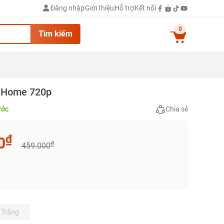
Đăng nhập
Giới thiệu
Hỗ trợ
Kết nối
0
Tìm kiếm
I Home 720p
ước
Chia sẻ
₫
0
₫
459.000
Trắng