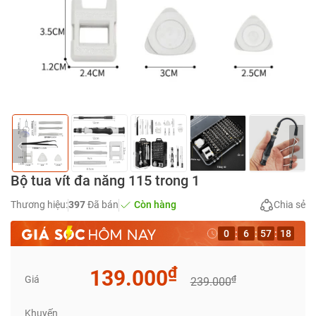
Bộ tua vít đa năng 115 trong 1
Thương hiệu:
397
Đã bán
Còn hàng
Chia sẻ
0
:
6
:
57
:
17
₫
139.000
Giá
₫
239.000
Khuyến