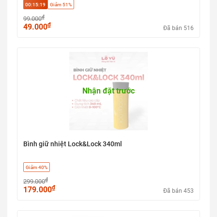
00:15:18
Giảm 51%
₫
99.000
₫
49.000
Đã bán 516
Nhận đặt trước
Bình giữ nhiệt Lock&Lock 340ml
Giảm 40%
₫
299.000
₫
179.000
Đã bán 453