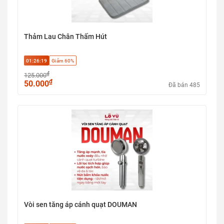
Thảm Lau Chân Thấm Hút
01:26:18
Giảm 60%
₫
125.000
₫
50.000
Đã bán 485
Vòi sen tăng áp cánh quạt DOUMAN