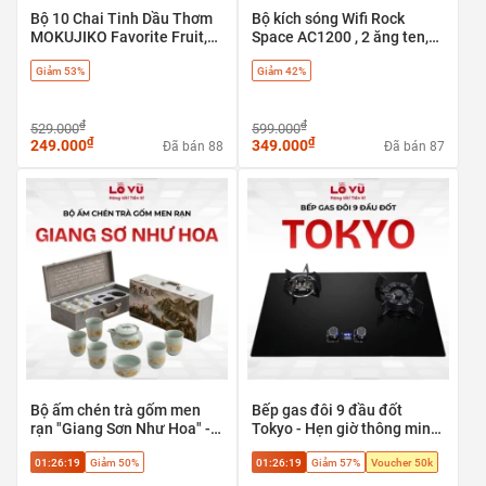
Bộ 10 Chai Tinh Dầu Thơm
Bộ kích sóng Wifi Rock
MOKUJIKO Favorite Fruit,
Space AC1200 , 2 ăng ten,
hương trái cây tự nhiên, khử
băng tần kép 5G & 2.4G - có
Giảm 53%
Giảm 42%
mùi
cổng LAN
₫
₫
529.000
599.000
₫
₫
249.000
349.000
Đã bán 88
Đã bán 87
Bộ ấm chén trà gốm men
Bếp gas đôi 9 đầu đốt
rạn "Giang Sơn Như Hoa" -
Tokyo - Hẹn giờ thông minh,
Tuyệt tác trà cụ phong thủy
tự ngắt an toàn
01:26:18
Giảm 50%
01:26:18
Giảm 57%
Voucher 50k
cao cấp