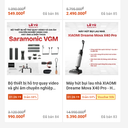
₫
₫
1.090.000
5.795.000
₫
₫
549.000
2.490.000
Đã bán 86
Đã bán 85
Bộ thiết bị hỗ trợ quay video
Máy hút bụi lau nhà XIAOMI
và ghi âm chuyên nghiệp
Dreame Mova X40 Pro - Hút
Saramonic VGM dành cho
bụi + lau sàn + tự giặt sấy,
01:26:18
Giảm 68%
01:26:18
Giảm 64%
Voucher 50k
máy ảnh & điện thoại
Phù hợp sàn gạch, sàn gỗ,
sàn đá
₫
₫
3.120.000
14.990.000
₫
₫
990.000
5.390.000
Đã bán 84
Đã bán 83