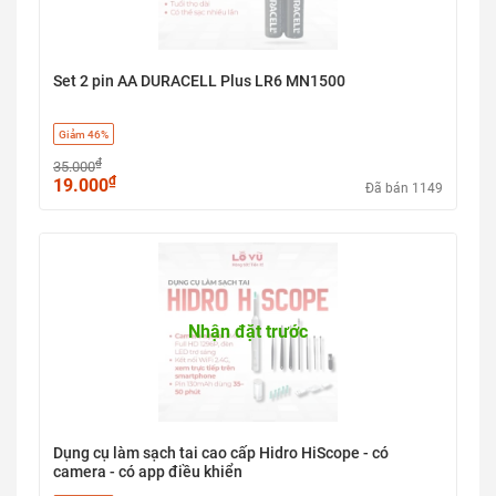
Set 2 pin AA DURACELL Plus LR6 MN1500
Giảm 46%
₫
35.000
₫
19.000
Đã bán 1149
Nhận đặt trước
Dụng cụ làm sạch tai cao cấp Hidro HiScope - có
camera - có app điều khiển