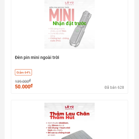
Nhận đặt trước
Đèn pin mini ngoài trời
Giảm 64%
₫
139.000
₫
50.000
Đã bán 628