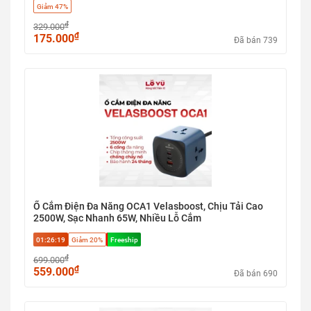
Giảm 47%
₫
329.000
₫
175.000
Đã bán 739
Ổ Cắm Điện Đa Năng OCA1 Velasboost, Chịu Tải Cao
2500W, Sạc Nhanh 65W, Nhiều Lỗ Cắm
01:26:18
Giảm 20%
Freeship
₫
699.000
₫
559.000
Đã bán 690