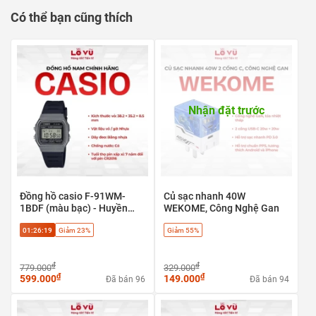
Có thể bạn cũng thích
Nhận đặt trước
Đồng hồ casio F-91WM-
Củ sạc nhanh 40W
1BDF (màu bạc) - Huyền
WEKOME, Công Nghệ Gan
thoại cổ điển, phong cách
01:26:18
Giảm 23%
Giảm 55%
Retro
₫
₫
779.000
329.000
₫
₫
599.000
149.000
Đã bán 96
Đã bán 94