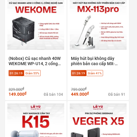
(Nobox) Củ sạc nhanh 40W
Máy hút bụi không dây
WEKOME WP-U14, 2 cổng
phiên bản cao cấp MX-
Type-C 20w + 20w, Công
113pro - Hút bụi với công
01:26:18
Giảm 55%
01:26:18
Giảm 41%
nghệ GaN. Hỗ trợ chuẩn
suất 120W, Làm sạch sofa,
PPS
bàn phím, ô tô, khe nhỏ
₫
₫
329.000
759.000
₫
₫
149.000
449.000
Đã bán 104
Đã bán 91