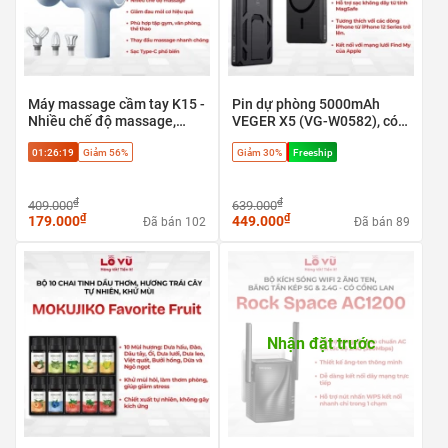
Máy massage cầm tay K15 -
Pin dự phòng 5000mAh
Nhiều chế độ massage,
VEGER X5 (VG-W0582), có
Giảm đau mỏi cơ hiệu quả
định vị Apple find my, sạc
01:26:18
Giảm 56%
Giảm 30%
Freeship
nhanh 20w & Magsafe
₫
₫
409.000
639.000
₫
₫
179.000
449.000
Đã bán 102
Đã bán 89
Nhận đặt trước