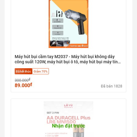
Máy hút bụi cầm tay M2037 - Máy hút bụi không dây
công suất 120W, máy hút bụi ô tô, máy hút bụi máy tính,
lõi lọc HEPA, 3 đầu thay thế, lực hút 6000pa
Đã kết thúc
Giảm 70%
₫
300.000
₫
89.000
Đã bán 1828
Nhận đặt trước