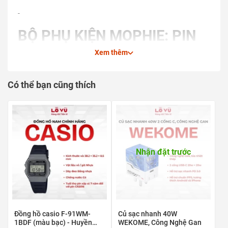
-
BỘ PHỤ KIỆN MOPHIE: PIN
DỰ PHÒNG, CỦ SẠC, DOCK
Xem thêm
KHÔNG DÂY & CÁP SẠC 2M
Có thể bạn cũng thích
Nhận đặt trước
Đồng hồ casio F-91WM-
Củ sạc nhanh 40W
1BDF (màu bạc) - Huyền
WEKOME, Công Nghệ Gan