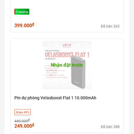
Freeship
₫
399.000
Đã bán 363
Nhận đặt trước
Pin dự phòng Velasboost Flat 1 10.000mAh
Giảm 45%
₫
449.000
₫
249.000
Đã bán 388