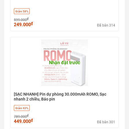
Giảm 58%
₫
599.000
₫
249.000
Đã bán 314
Nhận đặt trước
[SẠC NHANH] Pin dự phòng 30.000mAh ROMO, Sạc
nhanh 2 chiều, Báo pin
Giảm 43%
₫
789.000
₫
449.000
Đã bán 301