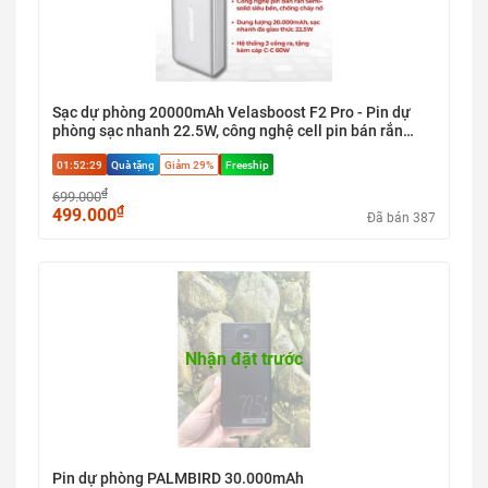
Sạc dự phòng 20000mAh Velasboost F2 Pro - Pin dự
phòng sạc nhanh 22.5W, công nghệ cell pin bán rắn
Semi-solid an toàn
01:52:29
Quà tặng
Giảm 29%
Freeship
₫
699.000
₫
499.000
Đã bán 387
Nhận đặt trước
Pin dự phòng PALMBIRD 30.000mAh