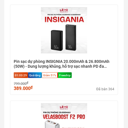
Pin sạc dự phòng INSIGNIA 20.000mAh & 26.800mAh
(50W) - Dung lượng khủng, hỗ trợ sạc nhanh PD đa
cổng, giải pháp năng lượng tối ưu cho chuyến đi dài
01:03:29
Quà tặng
Giảm 51%
Freeship
₫
799.000
₫
389.000
Đã bán 364