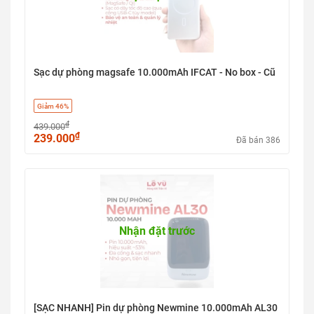
Sạc dự phòng magsafe 10.000mAh IFCAT - No box - Cũ
Giảm 46%
₫
439.000
₫
239.000
Đã bán 386
Nhận đặt trước
[SẠC NHANH] Pin dự phòng Newmine 10.000mAh AL30