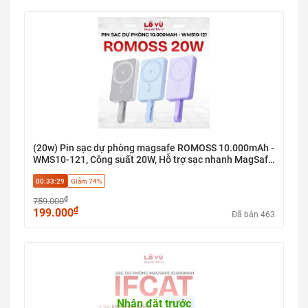
Chiều dài 2m tiện lợi sử dụng ở nhiều không gian
Tương thích điện thoại, tablet, laptop và thiết bị USB-C
Truyền điện ổn định, hạn chế nóng cáp khi sạc nhanh
#LỗVũ1 #vuabanlo #levu01 #Mophie #BoSacMophie
#PinDuPhong #SacKhongDay #CapSacNhanh
#PhuKienMophie
(20w) Pin sạc dự phòng magsafe ROMOSS 10.000mAh -
WMS10-121, Công suất 20W, Hỗ trợ sạc nhanh MagSafe
15W, Tương thích với cả thiết bị iPhone và Android
00:33:29
Giảm 74%
₫
759.000
₫
199.000
Đã bán 463
Nhận đặt trước