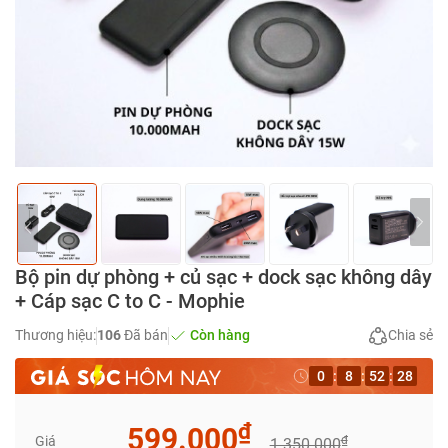
Bộ pin dự phòng + củ sạc + dock sạc không dây
+ Cáp sạc C to C - Mophie
Thương hiệu:
106
Đã bán
Còn hàng
Chia sẻ
0
:
8
:
52
:
27
₫
599.000
Giá
₫
1.350.000