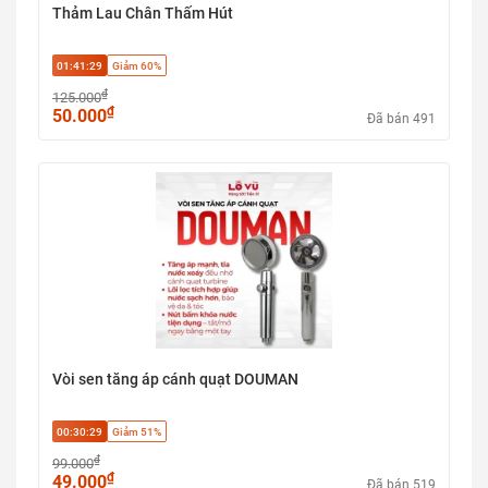
Thảm Lau Chân Thấm Hút
01:41:29
Giảm 60%
₫
125.000
₫
50.000
Đã bán 491
Vòi sen tăng áp cánh quạt DOUMAN
00:30:29
Giảm 51%
₫
99.000
₫
49.000
Đã bán 519