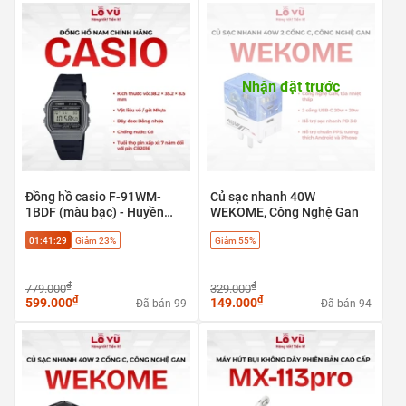
Mô tả sản phẩm:
Nhận đặt trước
Kích thước hộp sản phẩm: 274 x 175 x 40mm
Chất liệu: thép, nhựa
Bộ sản phẩm gồm 4 món dụng cụ cơ bản:
Tua vít + 12 đầu phụ kiện
Búa + Bọc đầu búa
Đồng hồ casio F-91WM-
Củ sạc nhanh 40W
Kìm
1BDF (màu bạc) - Huyền
WEKOME, Công Nghệ Gan
Cờ lê
thoại cổ điển, phong cách
01:41:29
Giảm 23%
Giảm 55%
Retro
₫
₫
779.000
329.000
₫
₫
599.000
149.000
Đã bán 99
Đã bán 94