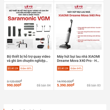
Bộ thiết bị hỗ trợ quay video
Máy hút bụi lau nhà XIAOMI
và ghi âm chuyên nghiệp
Dreame Mova X40 Pro - Hút
Saramonic VGM dành cho
bụi + lau sàn + tự giặt sấy,
01:41:29
Giảm 68%
01:41:29
Giảm 64%
máy ảnh & điện thoại
Phù hợp sàn gạch, sàn gỗ,
sàn đá
₫
₫
3.120.000
14.990.000
₫
₫
990.000
5.390.000
Đã bán 84
Đã bán 83