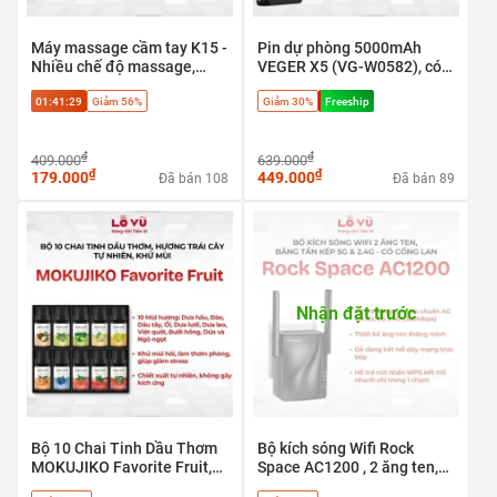
Máy massage cầm tay K15 -
Pin dự phòng 5000mAh
Nhiều chế độ massage,
VEGER X5 (VG-W0582), có
Giảm đau mỏi cơ hiệu quả
định vị Apple find my, sạc
01:41:29
Giảm 56%
Giảm 30%
Freeship
nhanh 20w & Magsafe
₫
₫
409.000
639.000
₫
₫
179.000
449.000
Đã bán 108
Đã bán 89
Nhận đặt trước
Bộ 10 Chai Tinh Dầu Thơm
Bộ kích sóng Wifi Rock
MOKUJIKO Favorite Fruit,
Space AC1200 , 2 ăng ten,
hương trái cây tự nhiên, khử
băng tần kép 5G & 2.4G - có