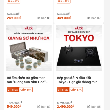
Giảm 53%
Giảm 42%
mùi
cổng LAN
₫
₫
529.000
599.000
₫
₫
249.000
349.000
Đã bán 88
Đã bán 87
Bộ ấm chén trà gốm men
Bếp gas đôi 9 đầu đốt
rạn "Giang Sơn Như Hoa" -
Tokyo - Hẹn giờ thông minh,
Tuyệt tác trà cụ phong thủy
tự ngắt an toàn
01:41:29
Giảm 50%
01:41:29
Giảm 57%
cao cấp
₫
₫
1.090.000
5.795.000
₫
₫
549.000
2.490.000
Đã bán 89
Đã bán 85