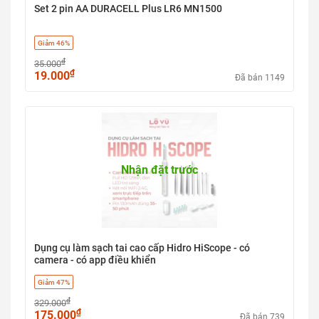
Set 2 pin AA DURACELL Plus LR6 MN1500
Giảm 46%
₫
35.000
₫
19.000
Đã bán 1149
Nhận đặt trước
Dụng cụ làm sạch tai cao cấp Hidro HiScope - có
camera - có app điều khiển
Giảm 47%
₫
329.000
₫
175.000
Đã bán 739