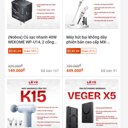
(Nobox) Củ sạc nhanh 40W
Máy hút bụi không dây
WEKOME WP-U14, 2 cổng
phiên bản cao cấp MX-
Type-C 20w + 20w, Công
113pro - Hút bụi với công
01:41:29
Giảm 55%
01:41:29
Giảm 41%
nghệ GaN. Hỗ trợ chuẩn
suất 120W, Làm sạch sofa,
PPS
bàn phím, ô tô, khe nhỏ
₫
₫
329.000
759.000
₫
₫
149.000
449.000
Đã bán 107
Đã bán 91