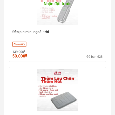
Nhận đặt trước
Đèn pin mini ngoài trời
Giảm 64%
₫
139.000
₫
50.000
Đã bán 628