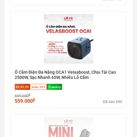
Ổ Cắm Điện Đa Năng OCA1 Velasboost, Chịu Tải Cao
2500W, Sạc Nhanh 65W, Nhiều Lỗ Cắm
01:41:29
Giảm 20%
Freeship
₫
699.000
₫
559.000
Đã bán 690