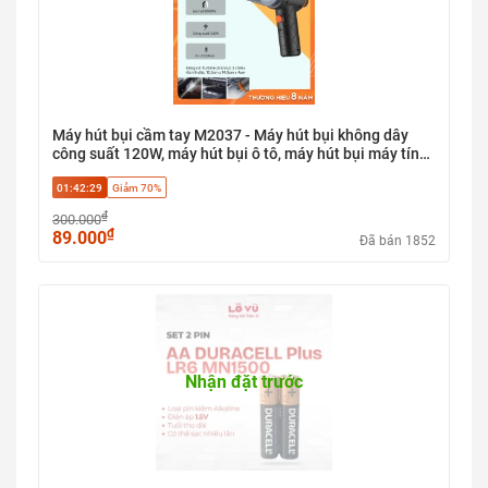
Máy hút bụi cầm tay M2037 - Máy hút bụi không dây
công suất 120W, máy hút bụi ô tô, máy hút bụi máy tính,
lõi lọc HEPA, 3 đầu thay thế, lực hút 6000pa
01:42:29
Giảm 70%
₫
300.000
₫
89.000
Đã bán 1852
Nhận đặt trước