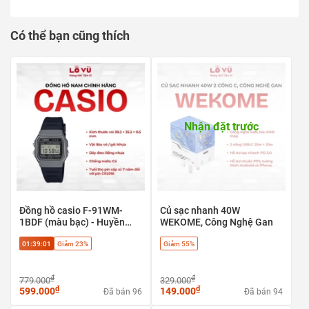
Có thể bạn cũng thích
Nhận đặt trước
1. Thông tin sản phẩm
Thông
Chi tiết
số
Dung
Đồng hồ casio F-91WM-
Củ sạc nhanh 40W
1000ml
1BDF (màu bạc) - Huyền
WEKOME, Công Nghệ Gan
tích
thoại cổ điển, phong cách
Kích
01:39:00
Giảm 23%
Giảm 55%
Retro
8.2cm × 26.2cm
thước
Chất
Inox 304 cao cấp – an toàn, không chứa BPA
₫
₫
779.000
329.000
liệu
₫
₫
599.000
149.000
Đã bán 96
Đã bán 94
Đặc
KHÔNG GIỮ NHIỆT – Thiết kế siêu nhẹ