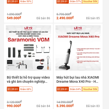
01:39:00
Giảm 50%
01:39:00
Giảm 57%
Voucher 50k
cao cấp
₫
₫
1.090.000
5.795.000
₫
₫
549.000
2.490.000
Đã bán 86
Đã bán 85
Bộ thiết bị hỗ trợ quay video
Máy hút bụi lau nhà XIAOMI
và ghi âm chuyên nghiệp
Dreame Mova X40 Pro - Hút
Saramonic VGM dành cho
bụi + lau sàn + tự giặt sấy,
01:39:00
Giảm 68%
01:39:00
Giảm 64%
Voucher 50k
máy ảnh & điện thoại
Phù hợp sàn gạch, sàn gỗ,
sàn đá
₫
₫
3.120.000
14.990.000
₫
₫
990.000
5.390.000
Đã bán 84
Đã bán 83