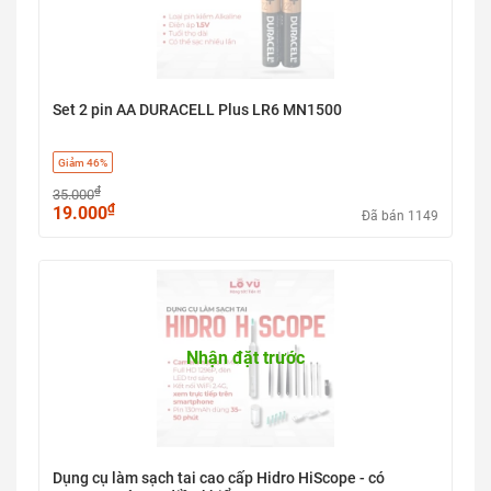
Set 2 pin AA DURACELL Plus LR6 MN1500
Giảm 46%
₫
35.000
₫
19.000
Đã bán 1149
Nhận đặt trước
Dụng cụ làm sạch tai cao cấp Hidro HiScope - có