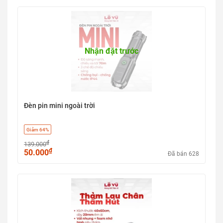
Nhận đặt trước
Đèn pin mini ngoài trời
Giảm 64%
₫
139.000
₫
50.000
Đã bán 628