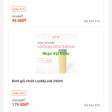
Giảm 51%
₫
99.000
₫
49.000
Đã bán 516
Nhận đặt trước
Bình giữ nhiệt Lock&Lock 340ml
Giảm 40%
₫
299.000
₫
179.000
Đã bán 453