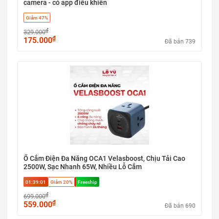
camera - có app điều khiển
Giảm 47%
₫
329.000
₫
175.000
Đã bán 739
Ổ Cắm Điện Đa Năng OCA1 Velasboost, Chịu Tải Cao
2500W, Sạc Nhanh 65W, Nhiều Lỗ Cắm
01:39:00
Giảm 20%
Freeship
₫
699.000
₫
559.000
Đã bán 690