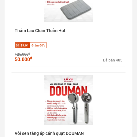
Thảm Lau Chân Thấm Hút
01:39:00
Giảm 60%
₫
125.000
₫
50.000
Đã bán 485
Vòi sen tăng áp cánh quạt DOUMAN