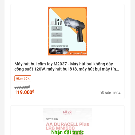
Máy hút bụi cầm tay M2037 - Máy hút bụi không dây
công suất 120W, máy hút bụi ô tô, máy hút bụi máy tính,
lõi lọc HEPA, 3 đầu thay thế, lực hút 6000pa
Giảm 60%
₫
300.000
₫
119.000
Đã bán 1804
Nhận đặt trước