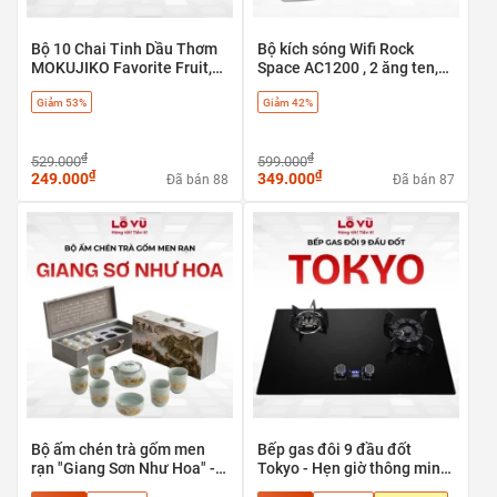
Bộ 10 Chai Tinh Dầu Thơm
Bộ kích sóng Wifi Rock
MOKUJIKO Favorite Fruit,
Space AC1200 , 2 ăng ten,
hương trái cây tự nhiên, khử
băng tần kép 5G & 2.4G - có
Giảm 53%
Giảm 42%
mùi
cổng LAN
₫
₫
529.000
599.000
₫
₫
249.000
349.000
Đã bán 88
Đã bán 87
Bộ ấm chén trà gốm men
Bếp gas đôi 9 đầu đốt
rạn "Giang Sơn Như Hoa" -
Tokyo - Hẹn giờ thông minh,
Tuyệt tác trà cụ phong thủy
tự ngắt an toàn