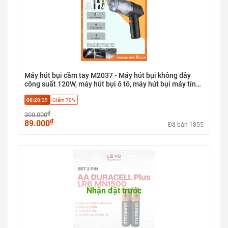
Máy hút bụi cầm tay M2037 - Máy hút bụi không dây
công suất 120W, máy hút bụi ô tô, máy hút bụi máy tính,
lõi lọc HEPA, 3 đầu thay thế, lực hút 6000pa
00:28:28
Giảm 70%
₫
300.000
₫
89.000
Đã bán 1855
Nhận đặt trước