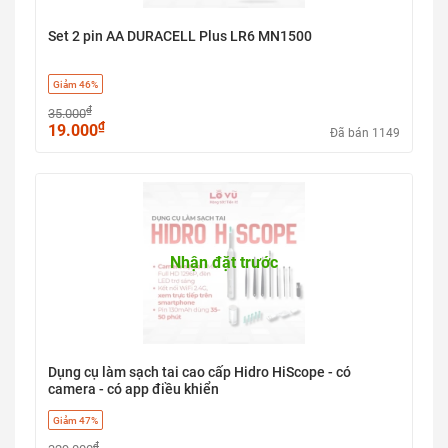
Set 2 pin AA DURACELL Plus LR6 MN1500
Giảm 46%
₫
35.000
₫
19.000
Đã bán 1149
Nhận đặt trước
Dụng cụ làm sạch tai cao cấp Hidro HiScope - có
camera - có app điều khiển
Giảm 47%
₫