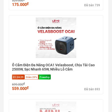
329.000
₫
175.000
Đã bán 739
Ổ Cắm Điện Đa Năng OCA1 Velasboost, Chịu Tải Cao
2500W, Sạc Nhanh 65W, Nhiều Lỗ Cắm
01:24:28
Giảm 20%
Freeship
₫
699.000
₫
559.000
Đã bán 693