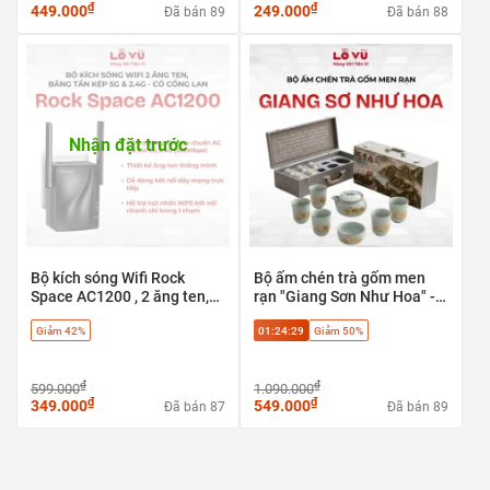
₫
₫
449.000
249.000
Đã bán 89
Đã bán 88
Nhận đặt trước
Bộ kích sóng Wifi Rock
Bộ ấm chén trà gốm men
Space AC1200 , 2 ăng ten,
rạn "Giang Sơn Như Hoa" -
băng tần kép 5G & 2.4G - có
Tuyệt tác trà cụ phong thủy
Giảm 42%
01:24:28
Giảm 50%
cổng LAN
cao cấp
₫
₫
599.000
1.090.000
₫
₫
349.000
549.000
Đã bán 87
Đã bán 89