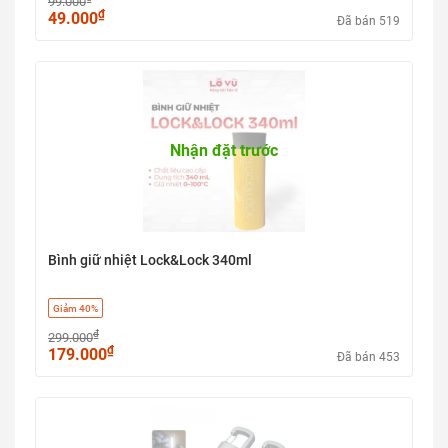
99.000
₫
49.000
Đã bán 519
Nhận đặt trước
Bình giữ nhiệt Lock&Lock 340ml
Giảm 40%
₫
299.000
₫
179.000
Đã bán 453