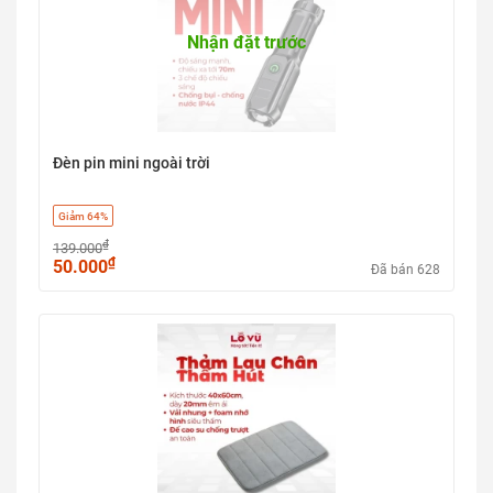
Nhận đặt trước
Đèn pin mini ngoài trời
Giảm 64%
₫
139.000
₫
50.000
Đã bán 628