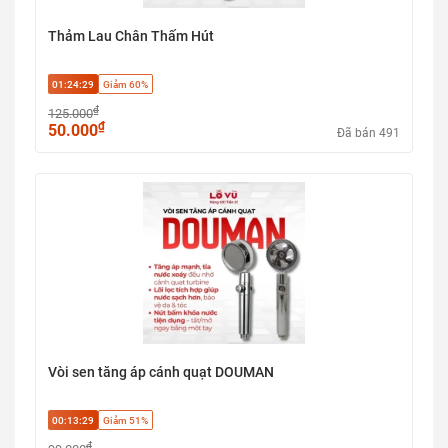
Thảm Lau Chân Thấm Hút
01:24:28
Giảm 60%
₫
125.000
₫
50.000
Đã bán 491
Vòi sen tăng áp cánh quạt DOUMAN
00:13:28
Giảm 51%
₫