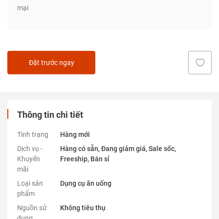
mại
Đặt trước ngay
Thông tin chi tiết
Tình trạng
Hàng mới
Dịch vụ -
Hàng có sẵn, Đang giảm giá, Sale sốc,
Khuyến
Freeship, Bán sỉ
mãi
Loại sản
Dụng cụ ăn uống
phẩm
Nguồn sử
Không tiêu thụ
dụng