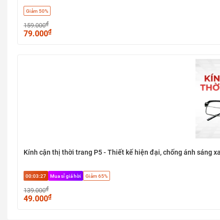
Giảm 50%
₫
159.000
₫
79.000
Kính cận thị thời trang P5 - Thiết kế hiện đại, chống ánh sáng x
00:03:27
Mua sỉ giá hời
Giảm 65%
₫
139.000
₫
49.000