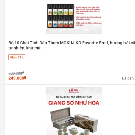
Bộ 10 Chai Tinh Dầu Thơm MOKUJIKO Favorite Fruit, hương trái c
tự nhiên, khử mùi
Giảm 53%
₫
529.000
₫
249.000
Đã bán