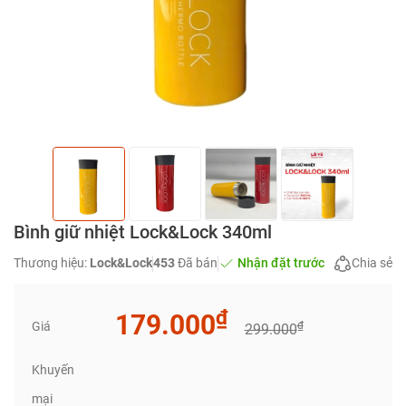
Bình giữ nhiệt Lock&Lock 340ml
Thương hiệu:
Lock&Lock
453
Đã bán
Nhận đặt trước
Chia sẻ
₫
179.000
Giá
₫
299.000
Khuyến
mại