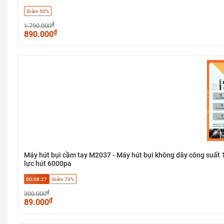
Giảm 50%
₫
1.790.000
₫
890.000
Máy hút bụi cầm tay M2037 - Máy hút bụi không dây công suất 120
lực hút 6000pa
00:08:27
Giảm 70%
₫
300.000
₫
89.000