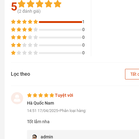
5
(2 đánh giá)
1
0
0
0
0
Lọc theo
Tất 
Tuyệt vời
Hà Quốc Nam
14:51 17/04/2025
Phân loại hàng:
Tốt lắm nha
admin