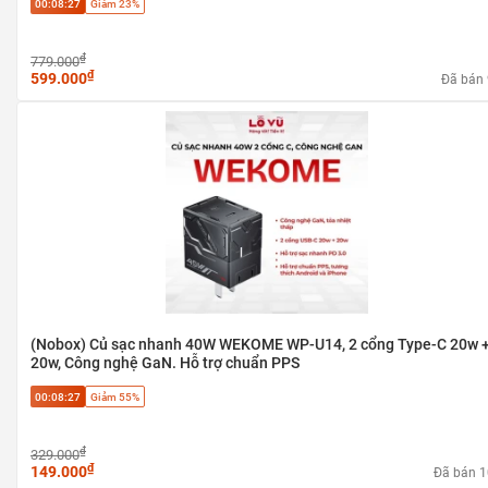
00:08:27
Giảm 23%
₫
779.000
₫
599.000
Đã bán
(Nobox) Củ sạc nhanh 40W WEKOME WP-U14, 2 cổng Type-C 20w 
20w, Công nghệ GaN. Hỗ trợ chuẩn PPS
00:08:27
Giảm 55%
₫
329.000
₫
149.000
Đã bán 