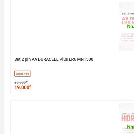
Nh
Set 2 pin AA DURACELL Plus LR6 MN1500
Giảm 46%
₫
35.000
₫
19.000
Nh