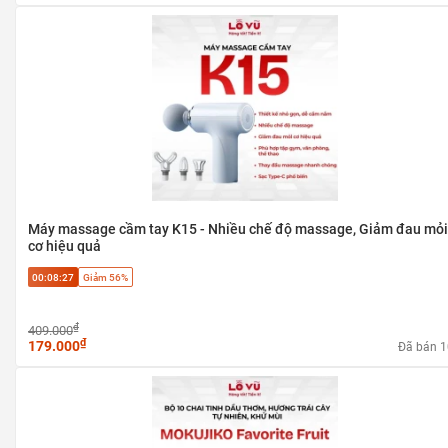
Máy massage cầm tay K15 - Nhiều chế độ massage, Giảm đau mỏi
cơ hiệu quả
00:08:27
Giảm 56%
₫
409.000
₫
179.000
Đã bán 