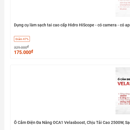
Dụng cụ làm sạch tai cao cấp Hidro HiScope - có camera - có ap
Giảm 47%
₫
329.000
₫
175.000
Ổ Cắm Điện Đa Năng OCA1 Velasboost, Chịu Tải Cao 2500W, S