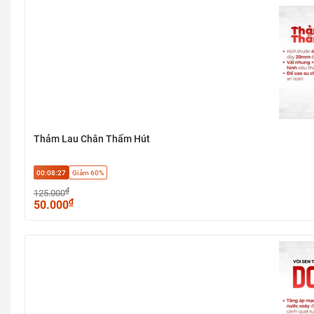
Thảm Lau Chân Thấm Hút
00:08:27
Giảm 60%
₫
125.000
₫
50.000