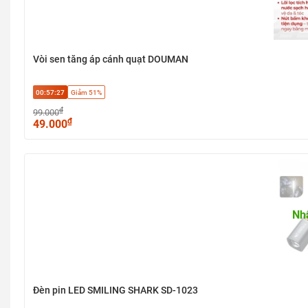
Vòi sen tăng áp cánh quạt DOUMAN
00:57:27
Giảm 51%
₫
99.000
₫
49.000
Nh
Đèn pin LED SMILING SHARK SD-1023