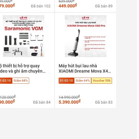
09.000
639.000
₫
₫
79.000
449.000
Đã bán 102
Đã bán 89
ộ thiết bị hỗ trợ quay
Máy hút bụi lau nhà
ideo và ghi âm chuyên
XIAOMI Dreame Mova X40
ghiệp Saramonic VGM
Pro - Hút bụi + lau sàn + tự
1:02:09
Giảm 68%
01:02:09
Giảm 64%
Voucher 50k
ành cho máy ảnh & điện
giặt sấy, Phù hợp sàn gạch,
hoại
sàn gỗ, sàn đá
₫
₫
.120.000
14.990.000
₫
₫
90.000
5.390.000
Đã bán 84
Đã bán 83