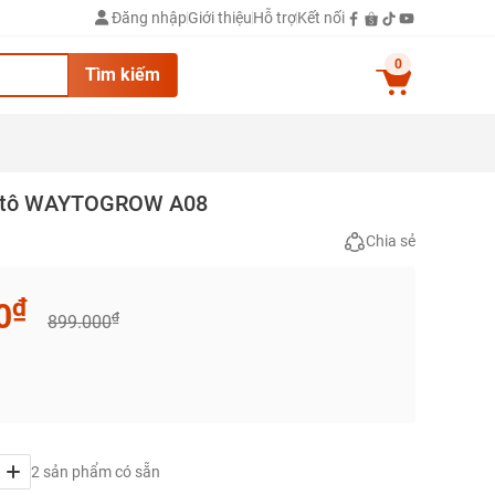
Đăng nhập
Giới thiệu
Hỗ trợ
Kết nối
0
Tìm kiếm
 ô tô WAYTOGROW A08
Chia sẻ
₫
0
₫
899.000
2 sản phẩm có sẵn