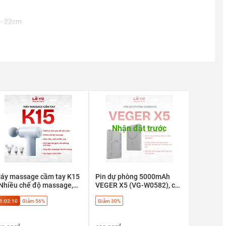
9 - 22cm
Nhận đặt trước
áy massage cầm tay K15
Pin dự phòng 5000mAh
 Nhiều chế độ massage,
VEGER X5 (VG-W0582), có
iảm đau mỏi cơ hiệu quả
định vị Apple find my, sạc
1:02:09
Giảm 56%
Giảm 30%
nhanh 20w & Magsafe
₫
₫