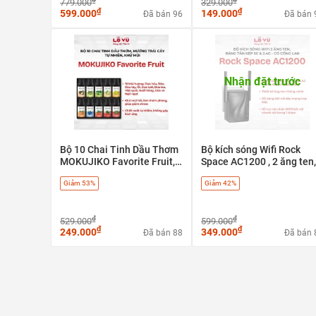
779.000
329.000
₫
₫
599.000
149.000
Đã bán 96
Đã bán 
Nhận đặt trước
Bộ 10 Chai Tinh Dầu Thơm
Bộ kích sóng Wifi Rock
MOKUJIKO Favorite Fruit,
Space AC1200 , 2 ăng ten,
hương trái cây tự nhiên,
băng tần kép 5G & 2.4G - 
Giảm 53%
Giảm 42%
khử mùi
cổng LAN
₫
₫
529.000
599.000
₫
₫
249.000
349.000
Đã bán 88
Đã bán 