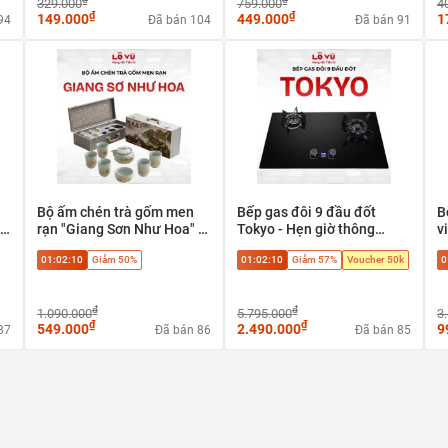
329.000
759.000
4
₫
₫
149.000
449.000
1
94
Đã bán 104
Đã bán 91
Bộ ấm chén trà gốm men
Bếp gas đôi 9 đầu đốt
B
rạn "Giang Sơn Như Hoa" -
Tokyo - Hẹn giờ thông
v
có
Tuyệt tác trà cụ phong thủy
minh, tự ngắt an toàn
n
01:02:09
Giảm 50%
01:02:09
Giảm 57%
Voucher 50k
0
cao cấp
d
t
₫
₫
1.090.000
5.795.000
3
₫
₫
549.000
2.490.000
9
87
Đã bán 86
Đã bán 85