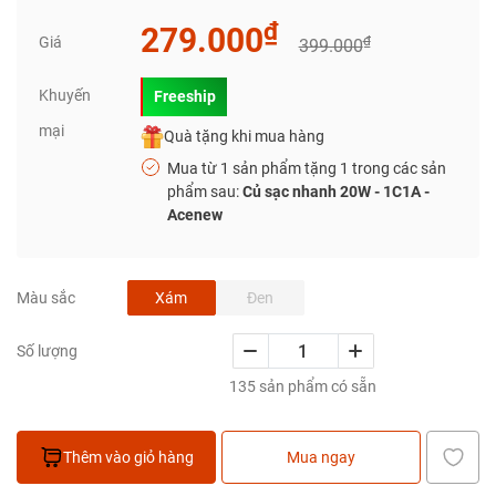
₫
279.000
Giá
₫
399.000
Khuyến
Freeship
mại
Quà tặng khi mua hàng
Mua từ 1 sản phẩm tặng 1 trong các sản
phẩm sau:
Củ sạc nhanh 20W - 1C1A -
Acenew
Xám
Đen
Màu sắc
Số lượng
135 sản phẩm có sẵn
Thêm vào giỏ hàng
Mua ngay