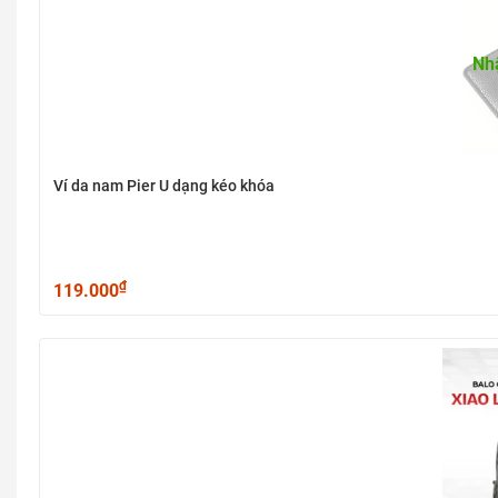
Nh
Ví da nam Pier U dạng kéo khóa
₫
119.000