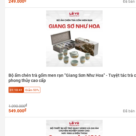
₫
249.000
Đã bán
Bộ ấm chén trà gốm men rạn "Giang Sơn Như Hoa" - Tuyệt tác trà 
phong thủy cao cấp
01:10:40
Giảm 50%
₫
1.090.000
₫
549.000
Đã bán