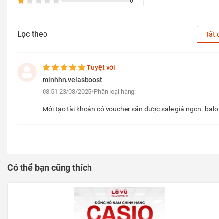
0
Lọc theo
Tất 
Tuyệt vời
minhhn.velasboost
08:51 23/08/2025
Phân loại hàng:
Mới tạo tài khoản có voucher săn được sale giá ngon. bal
1. Thông tin sản phẩm
Có thể bạn cũng thích
Thông số
Chi tiết
Kích thước
300 × 117 × 457 mm
Trọng lượng
~0.42 kg (tịnh)
–
~0.57 kg (gộp)
Chất liệu
100% Polyester
, chống nước văng nhẹ
Dung tích
~20L