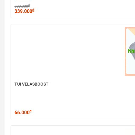
₫
599.000
₫
339.000
Nh
TÚI VELASBOOST
₫
66.000