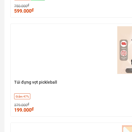
₫
750.000
₫
599.000
Túi đựng vợt pickleball
Giảm 47%
₫
379.000
₫
199.000