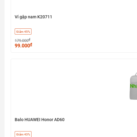
Ví gập nam K20711
Giảm 45%
₫
179.000
₫
99.000
Nh
Balo HUAWEI Honor AD60
Giảm 43%