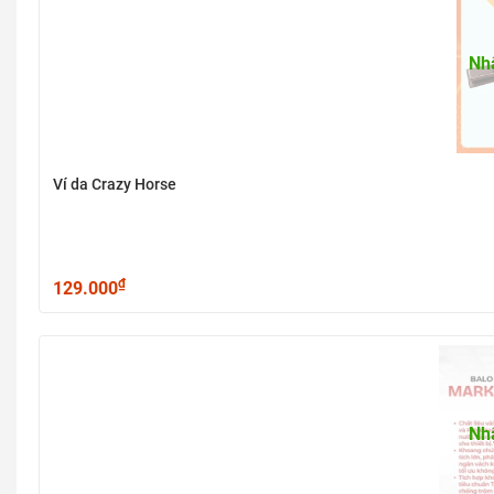
Nh
Ví da Crazy Horse
₫
129.000
Nh