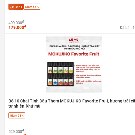
01:10:40
Giảm 56%
₫
409.000
₫
179.000
Đã bán 
Bộ 10 Chai Tinh Dầu Thơm MOKUJIKO Favorite Fruit, hương trái c
tự nhiên, khử mùi
Giảm 53%
₫
529.000