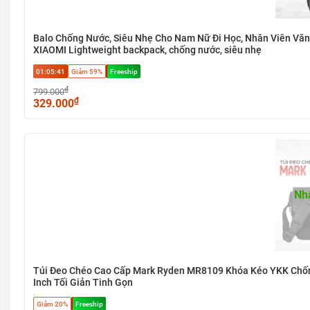
Balo Chống Nước, Siêu Nhẹ Cho Nam Nữ Đi Học, Nhân Viên Vă
XIAOMI Lightweight backpack, chống nước, siêu nhẹ
01:05:40
Giảm 59%
Freeship
₫
799.000
₫
329.000
Nh
Túi Đeo Chéo Cao Cấp Mark Ryden MR8109 Khóa Kéo YKK Chống
Inch Tối Giản Tinh Gọn
Giảm 20%
Freeship