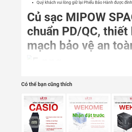
Quý khách vui lòng giữ lại Phiếu Bảo Hành được đín
Củ sạc MIPOW SPAC
chuẩn PD/QC, thiết 
mạch bảo vệ an toà
Có thể bạn cũng thích
Bạn đang gặp vấn đề?
Phải mang theo nhiều củ sạc khác nhau cho điện thoạ
Củ sạc hiện tại quá to, cồng kềnh, dễ làm trầy xước đ
Nhận đặt trước
Lo ngại về độ an toàn, dễ gây quá nhiệt hoặc ảnh hưở
Giải pháp dành cho bạn
Củ sạc MIPOW SPAC05 2 cổng (USB