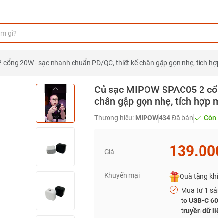
cổng 20W - sạc nhanh chuẩn PD/QC, thiết kế chân gập gọn nhẹ, tích h
Củ sạc MIPOW SPAC05 2 cổn
chân gập gọn nhẹ, tích hợp
Thương hiệu:
MIPOW
434
Đã bán
Còn 
139.00
Giá
Khuyến mại
Quà tặng kh
Mua từ 1 sả
to USB-C 60
truyền dữ li