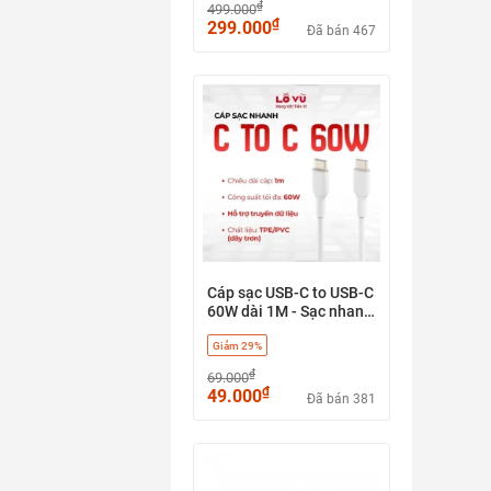
₫
499.000
₫
299.000
Đã bán 467
Cáp sạc USB-C to USB-C
60W dài 1M - Sạc nhanh
chuẩn PD, chất liệu
Giảm 29%
nhựa cao cấp, truyền dữ
liệu ổn định
₫
69.000
₫
49.000
Đã bán 381