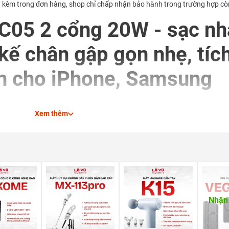
h kèm trong đơn hàng, shop chỉ chấp nhận bảo hành trong trường hợp còn 
05 2 cổng 20W - sạc nh
kế chân gập gọn nhẹ, tíc
n cho iPhone, Samsung
Xem thêm
i, tai nghe và pin dự phòng
ồ đạc khi để trong balo, túi xách
Nhận 
ng đến tuổi thọ pin thiết bị
-C + USB-A) - Thiết kế chân gập thông minh, hỗ trợ sạc nhanh công s