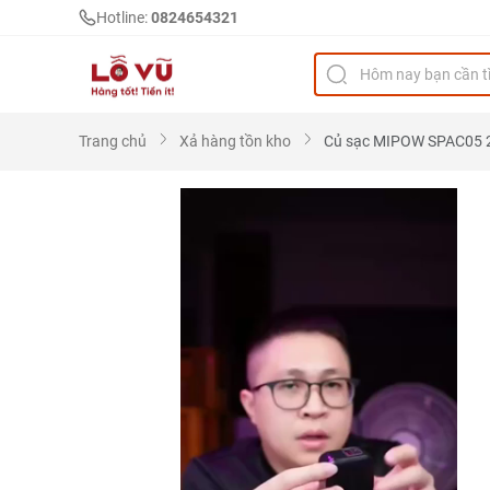
Hotline:
0824654321
Trang chủ
Xả hàng tồn kho
Củ sạc MIPOW SPAC05 2 