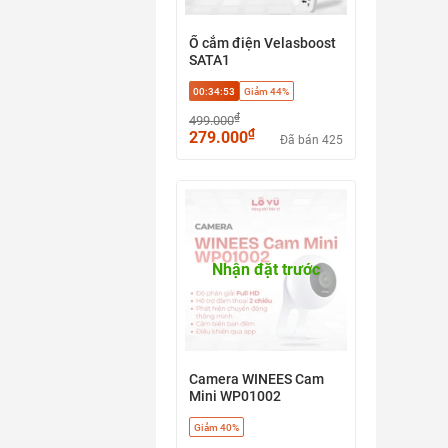
Ổ cắm điện Velasboost
SATA1
00:34:52
Giảm 44%
₫
499.000
₫
279.000
Đã bán 425
Nhận đặt trước
Camera WINEES Cam
Mini WP01002
Giảm 40%