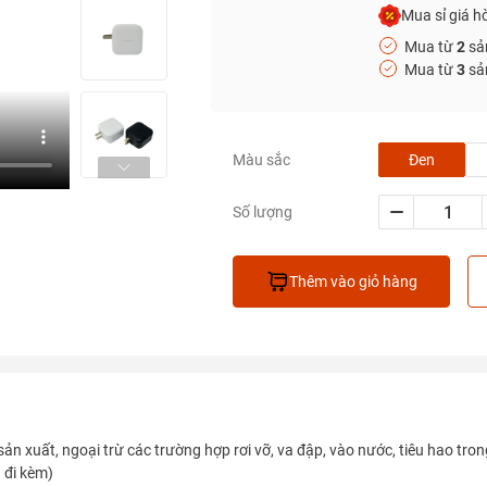
Mua sỉ giá hờ
Mua từ
2
sả
Mua từ
3
sả
Đen
Màu sắc
Số lượng
Thêm vào giỏ hàng
sản xuất, ngoại trừ các trường hợp rơi vỡ, va đập, vào nước, tiêu hao tron
 đi kèm)