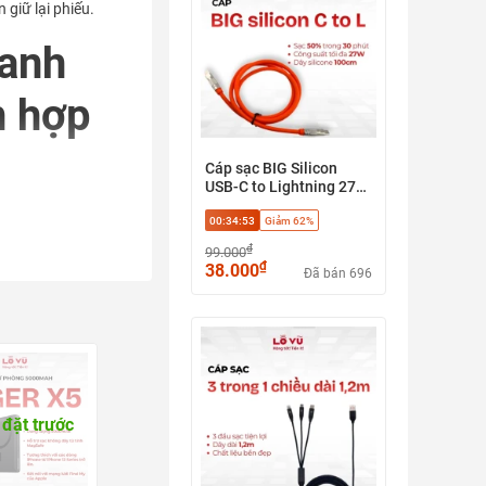
giữ lại phiếu.
anh
h hợp
Cáp sạc BIG Silicon
USB-C to Lightning 27W
dài 1M - Vỏ silicone siêu
00:34:52
Giảm 62%
mềm, sạc nhanh PD, ổn
định cảm ứng, chống
₫
99.000
gãy gập (không hộp)
₫
38.000
Đã bán 696
đặt trước
uất 20W, đảm bảo