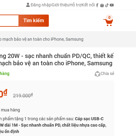
Đăng nhập
Giới thiệu
Hỗ trợ
Kết nối
0
Tìm kiếm
ợp mạch bảo vệ an toàn cho iPhone, Samsung
g 20W - sạc nhanh chuẩn PD/QC, thiết kế
 mạch bảo vệ an toàn cho iPhone, Samsung
hàng
Chia sẻ
₫
0
₫
219.000
i mua hàng
n phẩm tặng 1 trong các sản phẩm sau:
Cáp sạc USB-C
W dài 1M - Sạc nhanh chuẩn PD, chất liệu nhựa cao cấp,
ệu ổn định