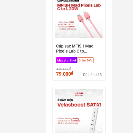
Cáp sạc MFISH Mad
Pixels Lab C to
Lightning 20W dài 1M -
Mua sỉ giá hời
Giảm 56%
Sạc nhanh chuẩn PD,
chất liệu TPU, thiết kế
₫
179.000
gọn nhẹ
₫
79.000
Đã bán 413