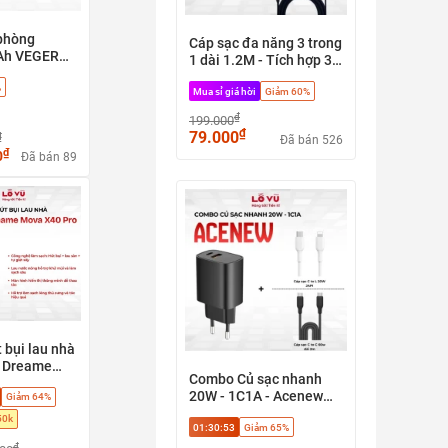
phòng
Cáp sạc đa năng 3 trong
Ah VEGER
1 dài 1.2M - Tích hợp 3
W0582), có
đầu sạc tiện lợi, chất
%
Apple find
Mua sỉ giá hời
Giảm 60%
liệu vải dù siêu bền, đầu
 nhanh 20w
hợp kim nhôm chống gỉ
₫
199.000
afe
₫
79.000
₫
Đã bán 526
₫
0
Đã bán 89
 bụi lau nhà
 Dreame
Combo Củ sạc nhanh
0 Pro - Hút
20W - 1C1A - Acenew
Giảm 64%
u sàn + tự
tặng Cáp sạc C to L JAPI
y, Phù hợp
50k
01:30:52
Giảm 65%
20w hoặc Cáp C to C
h, sàn gỗ,
60w
₫