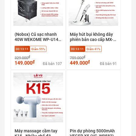
(Nobox) Củ sạc nhanh
Máy hút bụi không dây
40W WEKOME WP-U14,
phiên bản cao cấp MX-
2 cổng Type-C 20w +
113pro - Hút bụi với
00:13:08
Giảm 55%
00:13:08
Giảm 41%
20w, Công nghệ GaN. Hỗ
công suất 120W, Làm
trợ chuẩn PPS
sạch sofa, bàn phím, ô
₫
₫
329.000
759.000
tô, khe nhỏ
₫
₫
149.000
449.000
Đã bán 107
Đã bán 91
Máy massage cầm tay
Pin dự phòng 5000mAh
K15 - Nhiều chế độ
VEGER X5 (VG-W0582),