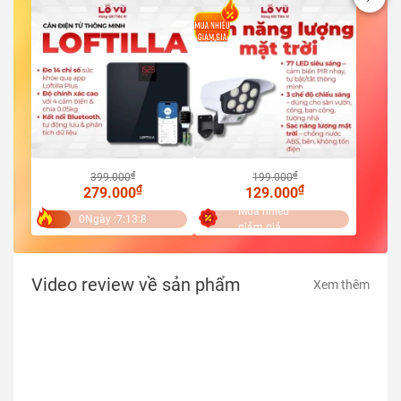
₫
₫
399.000
199.000
₫
₫
279.000
129.000
Mua nhiều
0
Ngày :
7
:
13
:
6
giảm giá
Video review về sản phẩm
Xem thêm