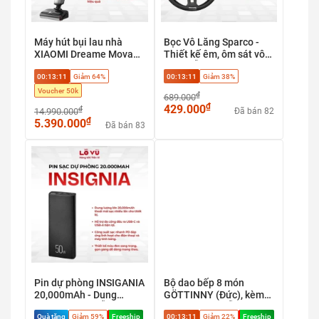
Máy hút bụi lau nhà
Bọc Vô Lăng Sparco -
XIAOMI Dreame Mova
Thiết kế êm, ôm sát vô
X40 Pro - Hút bụi + lau
lăng, dễ dàng tháo lắp
00:13:08
Giảm 64%
00:13:08
Giảm 38%
sàn + tự giặt sấy, Phù
hợp sàn gạch, sàn gỗ,
Voucher 50k
₫
689.000
sàn đá
₫
429.000
₫
14.990.000
Đã bán 82
₫
5.390.000
Đã bán 83
Pin dự phòng INSIGANIA
Bộ dao bếp 8 món
20,000mAh - Dung
GÖTTINNY (Đức), kèm
lượng khủng, hỗ trợ sạc
đế dao bằng gỗ
Quà tặng
Giảm 59%
Freeship
00:13:08
Giảm 22%
Freeship
nhanh PD đa cổng, giải