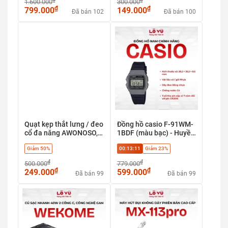
1.600.000
300.000
₫
₫
799.000
149.000
Đã bán 102
Đã bán 100
Quạt kẹp thắt lưng / đeo
Đồng hồ casio F-91WM-
cổ đa năng AWONOSO,
1BDF (màu bạc) - Huyền
Pin 10000mAh - Siêu
thoại cổ điển, phong
Giảm 50%
00:13:08
Giảm 23%
mạnh mẽ 10.000 RPM,
cách Retro
làm mát suốt cả ngày
₫
₫
500.000
779.000
₫
₫
249.000
599.000
Đã bán 99
Đã bán 99