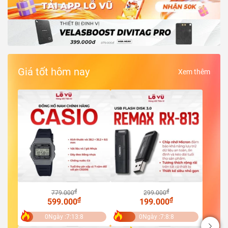
Giá tốt hôm nay
Xem thêm
₫
₫
779.000
299.000
₫
₫
599.000
199.000
0
Ngày :
7
:
13
:
6
0
Ngày :
7
:
8
:
6