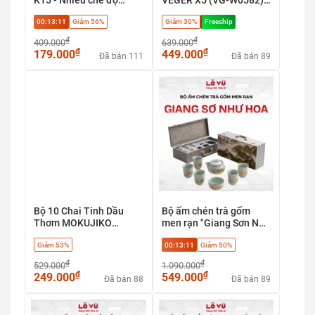
massage, Giảm đau mỏi
có định vị Apple find my,
00:13:08
Giảm 56%
Giảm 30%
Freeship
cơ hiệu quả
sạc nhanh 20w &
Magsafe
₫
₫
409.000
639.000
₫
₫
179.000
449.000
Đã bán 111
Đã bán 89
Bộ 10 Chai Tinh Dầu
Bộ ấm chén trà gốm
Thơm MOKUJIKO
men rạn "Giang Sơn Như
Favorite Fruit, hương
Hoa" - Tuyệt tác trà cụ
Giảm 53%
00:13:08
Giảm 50%
trái cây tự nhiên, khử
phong thủy cao cấp
mùi
₫
₫
529.000
1.090.000
₫
₫
249.000
549.000
Đã bán 88
Đã bán 89