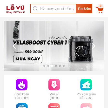
0
Tìm kiếm
Chiết khấu
Mua sỉ
Voucher giảm
sản phẩm
giá hời
đến 200k