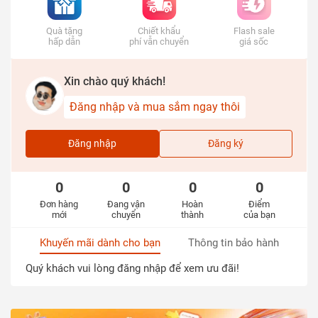
Quà tặng
Chiết khẩu
Flash sale
hấp dẫn
phí vẫn chuyển
giá sốc
Xin chào quý khách!
Đăng nhập và mua sắm ngay thôi
Đăng nhập
Đăng ký
0
0
0
0
Đơn hàng
Đang vận
Hoàn
Điểm
mới
chuyển
thành
của bạn
Khuyến mãi dành cho bạn
Thông tin bảo hành
Quý khách vui lòng đăng nhập để xem ưu đãi!