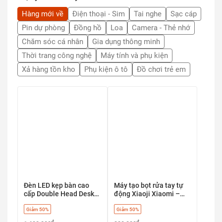
Hàng mới về
Điện thoại - Sim
Tai nghe
Sạc cáp
Pin dự phòng
Đồng hồ
Loa
Camera - Thẻ nhớ
Chăm sóc cá nhân
Gia dụng thông minh
Thời trang công nghệ
Máy tính và phụ kiện
Xả hàng tồn kho
Phụ kiện ô tô
Đồ chơi trẻ em
Đèn LED kẹp bàn cao
Máy tạo bọt rửa tay tự
cấp Double Head Desk
động Xiaoji Xiaomi –
Lamp
Nhanh chóng, tiện lợi &
Giảm 50%
Giảm 50%
diệt khuẩn 99.9%
₫
₫